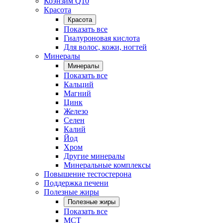
Коэнзим Q10
Красота
Красота
Показать все
Гиалуроновая кислота
Для волос, кожи, ногтей
Минералы
Минералы
Показать все
Кальций
Магний
Цинк
Железо
Селен
Калий
Йод
Хром
Другие минералы
Минеральные комплексы
Повышение тестостерона
Поддержка печени
Полезные жиры
Полезные жиры
Показать все
MCT