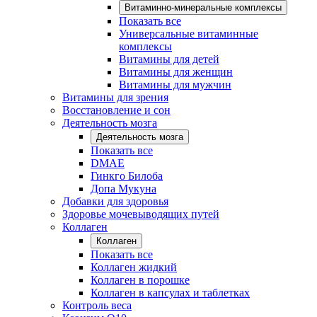
Витаминно-минеральные комплексы
Показать все
Универсальные витаминные
комплексы
Витамины для детей
Витамины для женщин
Витамины для мужчин
Витамины для зрения
Восстановление и сон
Деятельность мозга
Деятельность мозга
Показать все
DMAE
Гинкго Билоба
Допа Мукуна
Добавки для здоровья
Здоровье мочевыводящих путей
Коллаген
Коллаген
Показать все
Коллаген жидкий
Коллаген в порошке
Коллаген в капсулах и таблетках
Контроль веса