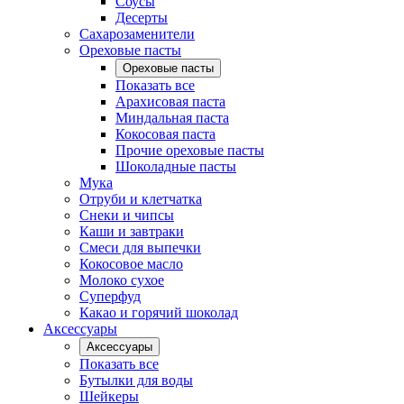
Соусы
Десерты
Сахарозаменители
Ореховые пасты
Ореховые пасты
Показать все
Арахисовая паста
Миндальная паста
Кокосовая паста
Прочие ореховые пасты
Шоколадные пасты
Мука
Отруби и клетчатка
Снеки и чипсы
Каши и завтраки
Смеси для выпечки
Кокосовое масло
Молоко сухое
Суперфуд
Какао и горячий шоколад
Аксессуары
Аксессуары
Показать все
Бутылки для воды
Шейкеры