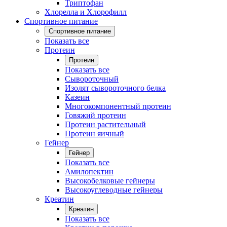
Триптофан
Хлорелла и Хлорофилл
Спортивное питание
Спортивное питание
Показать все
Протеин
Протеин
Показать все
Сывороточный
Изолят сывороточного белка
Казеин
Многокомпонентный протеин
Говяжий протеин
Протеин растительный
Протеин яичный
Гейнер
Гейнер
Показать все
Амилопектин
Высокобелковые гейнеры
Высокоуглеводные гейнеры
Креатин
Креатин
Показать все