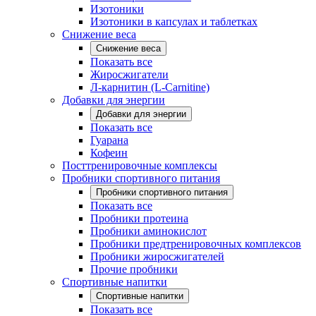
Изотоники
Изотоники в капсулах и таблетках
Снижение веса
Снижение веса
Показать все
Жиросжигатели
Л-карнитин (L-Carnitine)
Добавки для энергии
Добавки для энергии
Показать все
Гуарана
Кофеин
Посттренировочные комплексы
Пробники спортивного питания
Пробники спортивного питания
Показать все
Пробники протеина
Пробники аминокислот
Пробники предтренировочных комплексов
Пробники жиросжигателей
Прочие пробники
Спортивные напитки
Спортивные напитки
Показать все