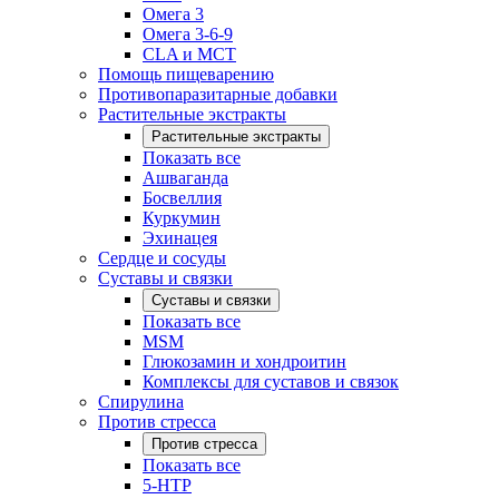
Омега 3
Омега 3-6-9
CLA и MCT
Помощь пищеварению
Противопаразитарные добавки
Растительные экстракты
Растительные экстракты
Показать все
Ашваганда
Босвеллия
Куркумин
Эхинацея
Сердце и сосуды
Суставы и связки
Суставы и связки
Показать все
MSM
Глюкозамин и хондроитин
Комплексы для суставов и связок
Спирулина
Против стресса
Против стресса
Показать все
5-HTP