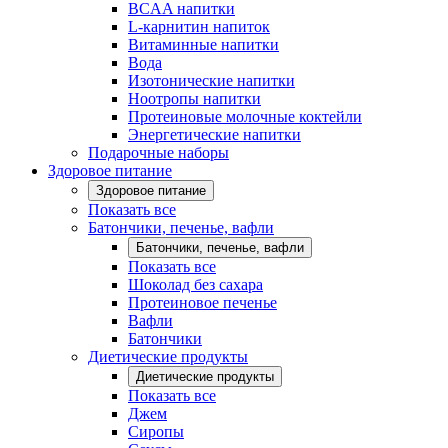
BCAA напитки
L-карнитин напиток
Витаминные напитки
Вода
Изотонические напитки
Ноотропы напитки
Протеиновые молочные коктейли
Энергетические напитки
Подарочные наборы
Здоровое питание
Здоровое питание
Показать все
Батончики, печенье, вафли
Батончики, печенье, вафли
Показать все
Шоколад без сахара
Протеиновое печенье
Вафли
Батончики
Диетические продукты
Диетические продукты
Показать все
Джем
Сиропы