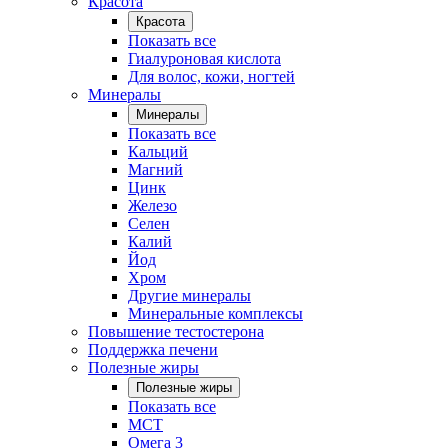
Красота
Красота
Показать все
Гиалуроновая кислота
Для волос, кожи, ногтей
Минералы
Минералы
Показать все
Кальций
Магний
Цинк
Железо
Селен
Калий
Йод
Хром
Другие минералы
Минеральные комплексы
Повышение тестостерона
Поддержка печени
Полезные жиры
Полезные жиры
Показать все
MCT
Омега 3