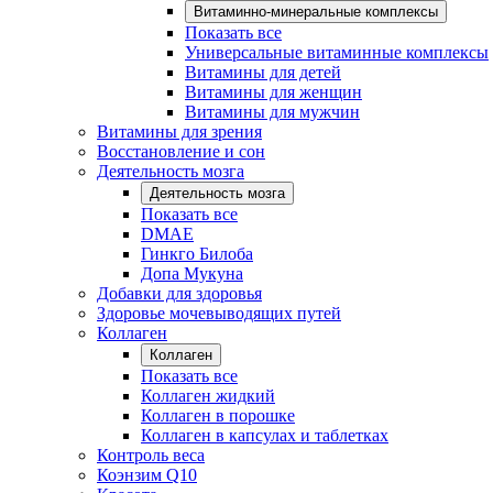
Витаминно-минеральные комплексы
Показать все
Универсальные витаминные комплексы
Витамины для детей
Витамины для женщин
Витамины для мужчин
Витамины для зрения
Восстановление и сон
Деятельность мозга
Деятельность мозга
Показать все
DMAE
Гинкго Билоба
Допа Мукуна
Добавки для здоровья
Здоровье мочевыводящих путей
Коллаген
Коллаген
Показать все
Коллаген жидкий
Коллаген в порошке
Коллаген в капсулах и таблетках
Контроль веса
Коэнзим Q10