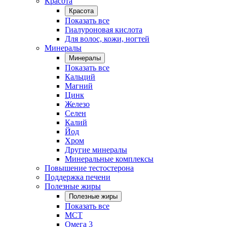
Красота
Красота
Показать все
Гиалуроновая кислота
Для волос, кожи, ногтей
Минералы
Минералы
Показать все
Кальций
Магний
Цинк
Железо
Селен
Калий
Йод
Хром
Другие минералы
Минеральные комплексы
Повышение тестостерона
Поддержка печени
Полезные жиры
Полезные жиры
Показать все
MCT
Омега 3