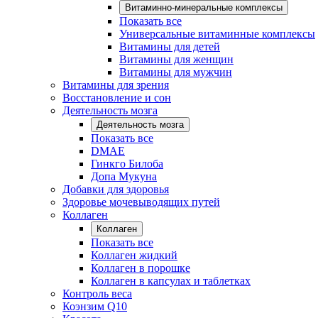
Витаминно-минеральные комплексы
Показать все
Универсальные витаминные комплексы
Витамины для детей
Витамины для женщин
Витамины для мужчин
Витамины для зрения
Восстановление и сон
Деятельность мозга
Деятельность мозга
Показать все
DMAE
Гинкго Билоба
Допа Мукуна
Добавки для здоровья
Здоровье мочевыводящих путей
Коллаген
Коллаген
Показать все
Коллаген жидкий
Коллаген в порошке
Коллаген в капсулах и таблетках
Контроль веса
Коэнзим Q10