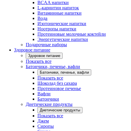
BCAA напитки
L-карнитин напиток
Витаминные напитки
Вода
Изотонические напитки
Ноотропы напитки
Протеиновые молочные коктейли
Энергетические напитки
Подарочные наборы
Здоровое питание
Здоровое питание
Показать все
Батончики, печенье, вафли
Батончики, печенье, вафли
Показать все
Шоколад без сахара
Протеиновое печенье
Вафли
Батончики
Диетические продукты
Диетические продукты
Показать все
Джем
Сиропы