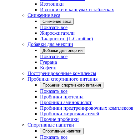
Изотоники
Изотоники в капсулах и таблетках
Снижение веса
Снижение веса
Показать все
Жиросжигатели
Л-карнитин (L-Carnitine)
Добавки для энергии
Добавки для энергии
Показать все
Гуарана
Кофеин
Посттренировочные комплексы
Пробники спортивного питания
Пробники спортивного питания
Показать все
Пробники протеина
Пробники аминокислот
Пробники предтренировочных комплексов
Пробники жиросжигателей
Прочие пробники
Спортивные напитки
Спортивные напитки
Показать все