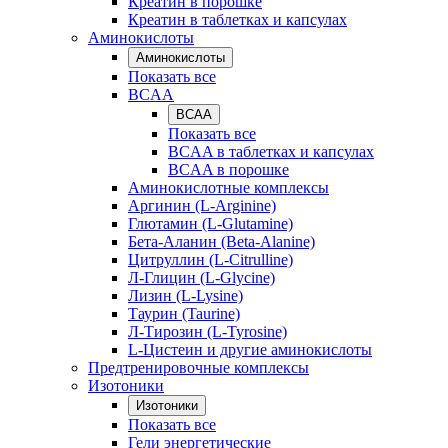
Креатин в порошке
Креатин в таблетках и капсулах
Аминокислоты
Аминокислоты
Показать все
BCAA
BCAA
Показать все
BCAA в таблетках и капсулах
BCAA в порошке
Аминокислотные комплексы
Аргинин (L-Arginine)
Глютамин (L-Glutamine)
Бета-Аланин (Beta-Alanine)
Цитруллин (L-Citrulline)
Л-Глицин (L-Glycine)
Лизин (L-Lysine)
Таурин (Taurine)
Л-Тирозин (L-Tyrosine)
L-Цистеин и другие аминокислоты
Предтренировочные комплексы
Изотоники
Изотоники
Показать все
Гели энергетические