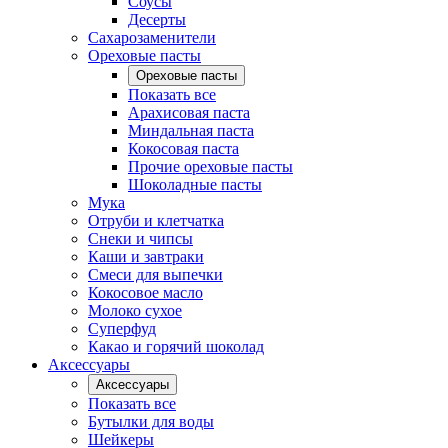
Соусы
Десерты
Сахарозаменители
Ореховые пасты
Ореховые пасты
Показать все
Арахисовая паста
Миндальная паста
Кокосовая паста
Прочие ореховые пасты
Шоколадные пасты
Мука
Отруби и клетчатка
Снеки и чипсы
Каши и завтраки
Смеси для выпечки
Кокосовое масло
Молоко сухое
Суперфуд
Какао и горячий шоколад
Аксессуары
Аксессуары
Показать все
Бутылки для воды
Шейкеры