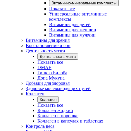
Витаминно-минеральные комплексы
Показать все
Универсальные витаминные
комплексы
Витамины для детей
Витамины для женщин
Витамины для мужчин
Витамины для зрения
Восстановление и сон
Деятельность мозга
Деятельность мозга
Показать все
DMAE
Гинкго Билоба
Допа Мукуна
Добавки для здоровья
Здоровье мочевыводящих путей
Коллаген
Коллаген
Показать все
Коллаген жидкий
Коллаген в порошке
Коллаген в капсулах и таблетках
Контроль веса