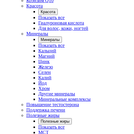
Коэнзим Q10
Красота
Красота
Показать все
Гиалуроновая кислота
Для волос, кожи, ногтей
Минералы
Минералы
Показать все
Кальций
Магний
Цинк
Железо
Селен
Калий
Йод
Хром
Другие минералы
Минеральные комплексы
Повышение тестостерона
Поддержка печени
Полезные жиры
Полезные жиры
Показать все
MCT