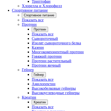
Триптофан
Хлорелла и Хлорофилл
Спортивное питание
Спортивное питание
Показать все
Протеин
Протеин
Показать все
Сывороточный
Изолят сывороточного белка
Казеин
Многокомпонентный протеин
Говяжий протеин
Протеин растительный
Протеин яичный
Гейнер
Гейнер
Показать все
Амилопектин
Высокобелковые гейнеры
Высокоуглеводные гейнеры
Креатин
Креатин
Показать все