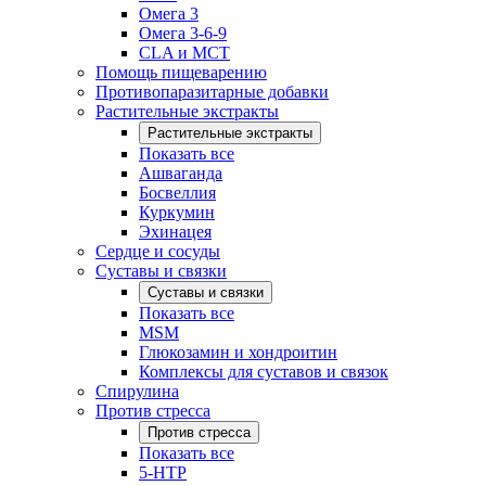
Омега 3
Омега 3-6-9
CLA и MCT
Помощь пищеварению
Противопаразитарные добавки
Растительные экстракты
Растительные экстракты
Показать все
Ашваганда
Босвеллия
Куркумин
Эхинацея
Сердце и сосуды
Суставы и связки
Суставы и связки
Показать все
MSM
Глюкозамин и хондроитин
Комплексы для суставов и связок
Спирулина
Против стресса
Против стресса
Показать все
5-HTP