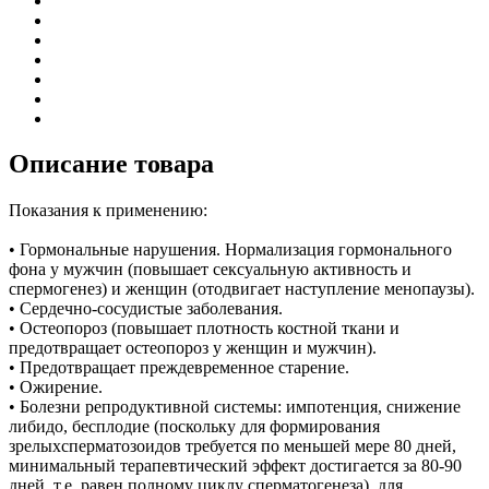
Описание товара
Показания к применению:
• Гормональные нарушения. Нормализация гормонального
фона у мужчин (повышает сексуальную активность и
спермогенез) и женщин (отодвигает наступление менопаузы).
• Сердечно-сосудистые заболевания.
• Остеопороз (повышает плотность костной ткани и
предотвращает остеопороз у женщин и мужчин).
• Предотвращает преждевременное старение.
• Ожирение.
• Болезни репродуктивной системы: импотенция, снижение
либидо, бесплодие (поскольку для формирования
зрелыхсперматозоидов требуется по меньшей мере 80 дней,
минимальный терапевтический эффект достигается за 80-90
дней, т.е. равен полному циклу сперматогенеза), для