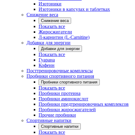
Изотоники
Изотоники в капсулах и таблетках
Снижение веса
Снижение веса
Показать все
Жиросжигатели
Л-карнитин (L-Carnitine)
Добавки для энергии
Добавки для энергии
Показать все
Гуарана
Кофеин
Посттренировочные комплексы
Пробники спортивного питания
Пробники спортивного питания
Показать все
Пробники протеина
Пробники аминокислот
Пробники предтренировочных комплексов
Пробники жиросжигателей
Прочие пробники
Спортивные напитки
Спортивные напитки
Показать все