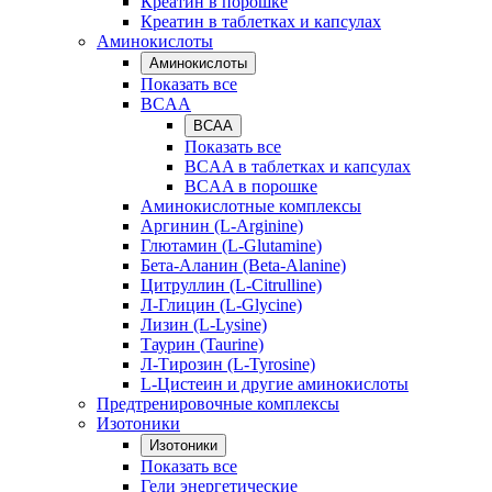
Креатин в порошке
Креатин в таблетках и капсулах
Аминокислоты
Аминокислоты
Показать все
BCAA
BCAA
Показать все
BCAA в таблетках и капсулах
BCAA в порошке
Аминокислотные комплексы
Аргинин (L-Arginine)
Глютамин (L-Glutamine)
Бета-Аланин (Beta-Alanine)
Цитруллин (L-Citrulline)
Л-Глицин (L-Glycine)
Лизин (L-Lysine)
Таурин (Taurine)
Л-Тирозин (L-Tyrosine)
L-Цистеин и другие аминокислоты
Предтренировочные комплексы
Изотоники
Изотоники
Показать все
Гели энергетические