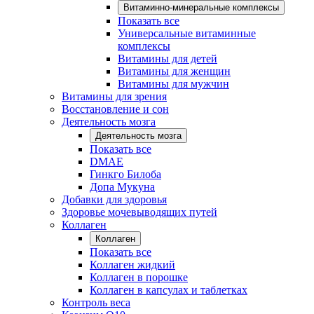
Витаминно-минеральные комплексы
Показать все
Универсальные витаминные
комплексы
Витамины для детей
Витамины для женщин
Витамины для мужчин
Витамины для зрения
Восстановление и сон
Деятельность мозга
Деятельность мозга
Показать все
DMAE
Гинкго Билоба
Допа Мукуна
Добавки для здоровья
Здоровье мочевыводящих путей
Коллаген
Коллаген
Показать все
Коллаген жидкий
Коллаген в порошке
Коллаген в капсулах и таблетках
Контроль веса