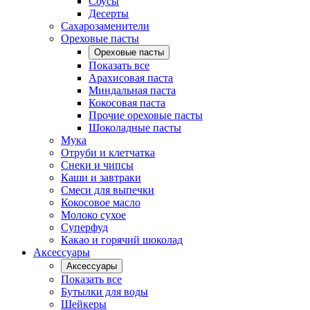
Соусы
Десерты
Сахарозаменители
Ореховые пасты
Ореховые пасты
Показать все
Арахисовая паста
Миндальная паста
Кокосовая паста
Прочие ореховые пасты
Шоколадные пасты
Мука
Отруби и клетчатка
Снеки и чипсы
Каши и завтраки
Смеси для выпечки
Кокосовое масло
Молоко сухое
Суперфуд
Какао и горячий шоколад
Аксессуары
Аксессуары
Показать все
Бутылки для воды
Шейкеры