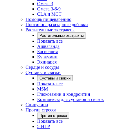
Омега 3
Омега 3-6-9
CLA и MCT
Помощь пищеварению
Противопаразитарные добавки
Растительные экстракты
Растительные экстракты
Показать все
Ашваганда
Босвеллия
Куркумин
Эхинацея
Сердце и сосуды
Суставы и связки
Суставы и связки
Показать все
MSM
Глюкозамин и хондроитин
Комплексы для суставов и связок
Спирулина
Против стресса
Против стресса
Показать все
5-HTP