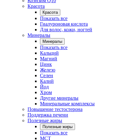
Коэнзим Q10
Красота
Красота
Показать все
Гиалуроновая кислота
Для волос, кожи, ногтей
Минералы
Минералы
Показать все
Кальций
Магний
Цинк
Железо
Селен
Калий
Йод
Хром
Другие минералы
Минеральные комплексы
Повышение тестостерона
Поддержка печени
Полезные жиры
Полезные жиры
Показать все
MCT