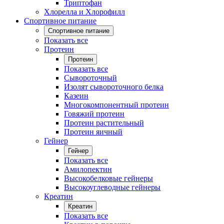
Триптофан
Хлорелла и Хлорофилл
Спортивное питание
Спортивное питание
Показать все
Протеин
Протеин
Показать все
Сывороточный
Изолят сывороточного белка
Казеин
Многокомпонентный протеин
Говяжий протеин
Протеин растительный
Протеин яичный
Гейнер
Гейнер
Показать все
Амилопектин
Высокобелковые гейнеры
Высокоуглеводные гейнеры
Креатин
Креатин
Показать все