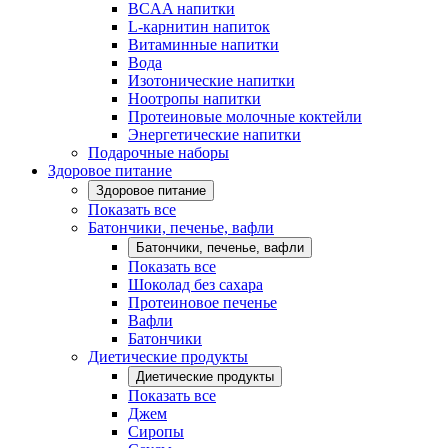
BCAA напитки
L-карнитин напиток
Витаминные напитки
Вода
Изотонические напитки
Ноотропы напитки
Протеиновые молочные коктейли
Энергетические напитки
Подарочные наборы
Здоровое питание
Здоровое питание
Показать все
Батончики, печенье, вафли
Батончики, печенье, вафли
Показать все
Шоколад без сахара
Протеиновое печенье
Вафли
Батончики
Диетические продукты
Диетические продукты
Показать все
Джем
Сиропы