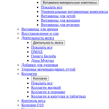
Витаминно-минеральные комплексы
Показать все
Универсальные витаминные комплексы
Витамины для детей
Витамины для женщин
Витамины для мужчин
Витамины для зрения
Восстановление и сон
Деятельность мозга
Деятельность мозга
Показать все
DMAE
Гинкго Билоба
Допа Мукуна
Добавки для здоровья
Здоровье мочевыводящих путей
Коллаген
Коллаген
Показать все
Коллаген жидкий
Коллаген в порошке
Коллаген в капсулах и таблетках
Контроль веса
Коэнзим Q10