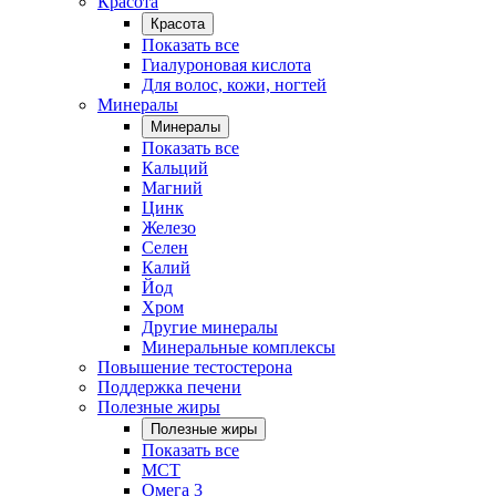
Красота
Красота
Показать все
Гиалуроновая кислота
Для волос, кожи, ногтей
Минералы
Минералы
Показать все
Кальций
Магний
Цинк
Железо
Селен
Калий
Йод
Хром
Другие минералы
Минеральные комплексы
Повышение тестостерона
Поддержка печени
Полезные жиры
Полезные жиры
Показать все
MCT
Омега 3