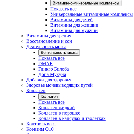
Витаминно-минеральные комплексы
Показать все
Универсальные витаминные комплексы
Витамины для детей
Витамины для женщин
Витамины для мужчин
Витамины для зрения
Восстановление и сон
Деятельность мозга
Деятельность мозга
Показать все
DMAE
Гинкго Билоба
Допа Мукуна
Добавки для здоровья
Здоровье мочевыводящих путей
Коллаген
Коллаген
Показать все
Коллаген жидкий
Коллаген в порошке
Коллаген в капсулах и таблетках
Контроль веса
Коэнзим Q10