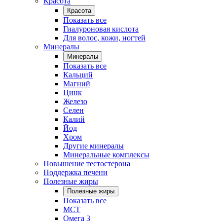
Красота
Красота
Показать все
Гиалуроновая кислота
Для волос, кожи, ногтей
Минералы
Минералы
Показать все
Кальций
Магний
Цинк
Железо
Селен
Калий
Йод
Хром
Другие минералы
Минеральные комплексы
Повышение тестостерона
Поддержка печени
Полезные жиры
Полезные жиры
Показать все
MCT
Омега 3