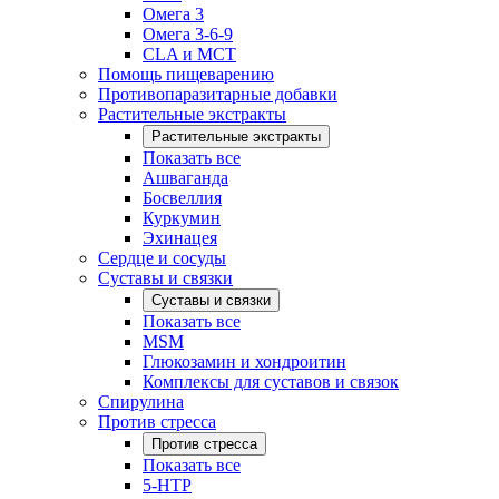
Омега 3
Омега 3-6-9
CLA и MCT
Помощь пищеварению
Противопаразитарные добавки
Растительные экстракты
Растительные экстракты
Показать все
Ашваганда
Босвеллия
Куркумин
Эхинацея
Сердце и сосуды
Суставы и связки
Суставы и связки
Показать все
MSM
Глюкозамин и хондроитин
Комплексы для суставов и связок
Спирулина
Против стресса
Против стресса
Показать все
5-HTP