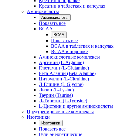
Креатин в порошке
Креатин в таблетках и капсулах
Аминокислоты
Аминокислоты
Показать все
BCAA
BCAA
Показать все
BCAA в таблетках и капсулах
BCAA в порошке
Аминокислотные комплексы
Аргинин (L-Arginine)
Глютамин (L-Glutamine)
Бета-Аланин (Beta-Alanine)
Цитруллин (L-Citrulline)
Л-Глицин (L-Glycine)
Лизин (L-Lysine)
Таурин (Taurine)
Л-Тирозин (L-Tyrosine)
L-Цистеин и другие аминокислоты
Предтренировочные комплексы
Изотоники
Изотоники
Показать все
Гели энергетические