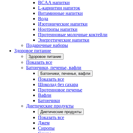
BCAA напитки
L-карнитин напиток
Витаминные напитки
Вода
Изотонические напитки
Ноотропы напитки
Протеиновые молочные коктейли
Энергетические напитки
Подарочные наборы
Здоровое питание
Здоровое питание
Показать все
Батончики, печенье, вафли
Батончики, печенье, вафли
Показать все
Шоколад без сахара
Протеиновое печенье
Вафли
Батончики
Диетические продукты
Диетические продукты
Показать все
Джем
Сиропы