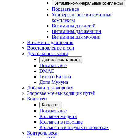
Витаминно-минеральные комплексы
Показать все
Универсальные витаминные
комплексы
Витамины для детей
Витамины для женщин
Витамины для мужчин
Витамины для зрения
Восстановление и сон
Деятельность мозга
Деятельность мозга
Показать все
DMAE
Гинкго Билоба
Допа Мукуна
Добавки для здоровья
Здоровье мочевыводящих путей
Коллаген
Коллаген
Показать все
Коллаген жидкий
Коллаген в порошке
Коллаген в капсулах и таблетках
Контроль веса