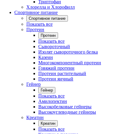
Триптофан
Хлорелла и Хлорофилл
Спортивное питание
Спортивное питание
Показать все
Протеин
Протеин
Показать все
Сывороточный
Изолят сывороточного белка
Казеин
Многокомпонентный протеин
Говяжий протеин
Протеин растительный
Протеин яичный
Гейнер
Гейнер
Показать все
Амилопектин
Высокобелковые гейнеры
Высокоуглеводные гейнеры
Креатин
Креатин
Показать все