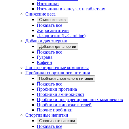
Изотоники
Изотоники в капсулах и таблетках
Снижение веса
Снижение веса
Показать все
Жиросжигатели
Л-карнитин (L-Carnitine)
Добавки для энергии
Добавки для энергии
Показать все
Гуарана
Кофеин
Посттренировочные комплексы
Пробники спортивного питания
Пробники спортивного питания
Показать все
Пробники протеина
Пробники аминокислот
Пробники предтренировочных комплексов
Пробники жиросжигателей
Прочие пробники
Спортивные напитки
Спортивные напитки
Показать все