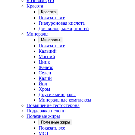
Коэнзим Q10
Красота
Красота
Показать все
Гиалуроновая кислота
Для волос, кожи, ногтей
Минералы
Минералы
Показать все
Кальций
Магний
Цинк
Железо
Селен
Калий
Йод
Хром
Другие минералы
Минеральные комплексы
Повышение тестостерона
Поддержка печени
Полезные жиры
Полезные жиры
Показать все
MCT