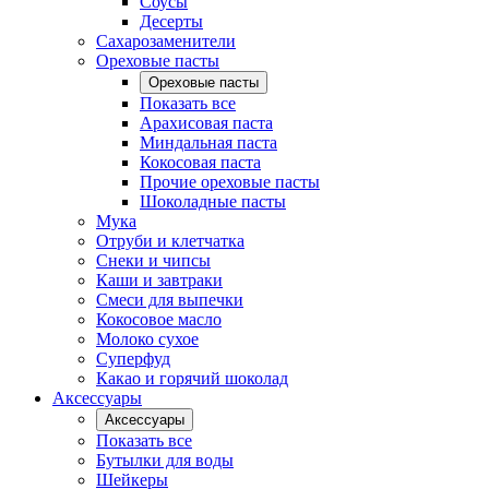
Соусы
Десерты
Сахарозаменители
Ореховые пасты
Ореховые пасты
Показать все
Арахисовая паста
Миндальная паста
Кокосовая паста
Прочие ореховые пасты
Шоколадные пасты
Мука
Отруби и клетчатка
Снеки и чипсы
Каши и завтраки
Смеси для выпечки
Кокосовое масло
Молоко сухое
Суперфуд
Какао и горячий шоколад
Аксессуары
Аксессуары
Показать все
Бутылки для воды
Шейкеры