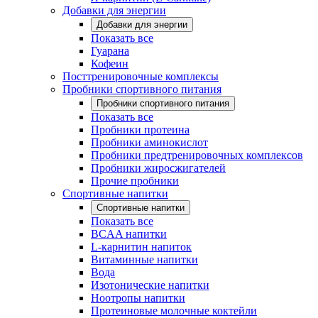
Добавки для энергии
Добавки для энергии
Показать все
Гуарана
Кофеин
Посттренировочные комплексы
Пробники спортивного питания
Пробники спортивного питания
Показать все
Пробники протеина
Пробники аминокислот
Пробники предтренировочных комплексов
Пробники жиросжигателей
Прочие пробники
Спортивные напитки
Спортивные напитки
Показать все
BCAA напитки
L-карнитин напиток
Витаминные напитки
Вода
Изотонические напитки
Ноотропы напитки
Протеиновые молочные коктейли