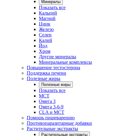
Минералы
Показать все
Кальций
Магний
Цинк
Железо
Селен
Калий
Йод
Хром
Другие минералы
Минеральные комплексы
Повышение тестостерона
Поддержка печени
Полезные жиры
Полезные жиры
Показать все
MCT
Омега 3
Омега 3-6-9
CLA и MCT
Помощь пищеварению
Противопаразитарные добавки
Растительные экстракты
Растительные экстракты