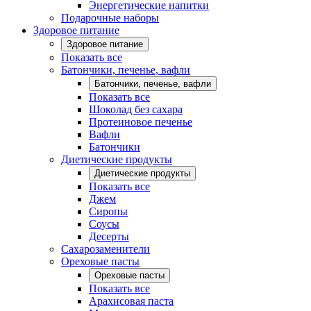
Энергетические напитки
Подарочные наборы
Здоровое питание
Здоровое питание
Показать все
Батончики, печенье, вафли
Батончики, печенье, вафли
Показать все
Шоколад без сахара
Протеиновое печенье
Вафли
Батончики
Диетические продукты
Диетические продукты
Показать все
Джем
Сиропы
Соусы
Десерты
Сахарозаменители
Ореховые пасты
Ореховые пасты
Показать все
Арахисовая паста