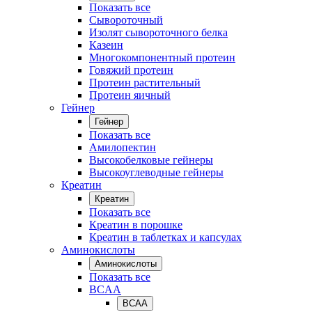
Показать все
Сывороточный
Изолят сывороточного белка
Казеин
Многокомпонентный протеин
Говяжий протеин
Протеин растительный
Протеин яичный
Гейнер
Гейнер
Показать все
Амилопектин
Высокобелковые гейнеры
Высокоуглеводные гейнеры
Креатин
Креатин
Показать все
Креатин в порошке
Креатин в таблетках и капсулах
Аминокислоты
Аминокислоты
Показать все
BCAA
BCAA