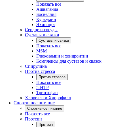
Показать все
Ашваганда
Босвеллия
Куркумин
Эхинацея
Сердце и сосуды
Суставы и связки
Суставы и связки
Показать все
MSM
Глюкозамин и хондроитин
Комплексы для суставов и связок
Спирулина
Против стресса
Против стресса
Показать все
5-HTP
Триптофан
Хлорелла и Хлорофилл
Спортивное питание
Спортивное питание
Показать все
Протеин
Протеин