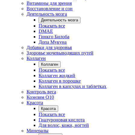
Витамины для зрения
Восстановление и сон
Деятельность мозга
Деятельность мозга
Показать все
DMAE
Гинкго Билоба
Допа Мукуна
Добавки для здоровья
Здоровье мочевыводящих путей
Коллаген
Коллаген
Показать все
Коллаген жидкий
Коллаген в порошке
Коллаген в капсулах и таблетках
Контроль веса
Коэнзим Q10
Красота
Красота
Показать все
Гиалуроновая кислота
Для волос, кожи, ногтей
Минералы