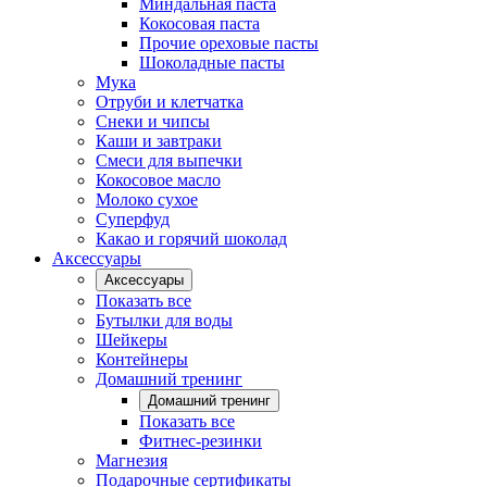
Миндальная паста
Кокосовая паста
Прочие ореховые пасты
Шоколадные пасты
Мука
Отруби и клетчатка
Снеки и чипсы
Каши и завтраки
Смеси для выпечки
Кокосовое масло
Молоко сухое
Суперфуд
Какао и горячий шоколад
Аксессуары
Аксессуары
Показать все
Бутылки для воды
Шейкеры
Контейнеры
Домашний тренинг
Домашний тренинг
Показать все
Фитнес-резинки
Магнезия
Подарочные сертификаты