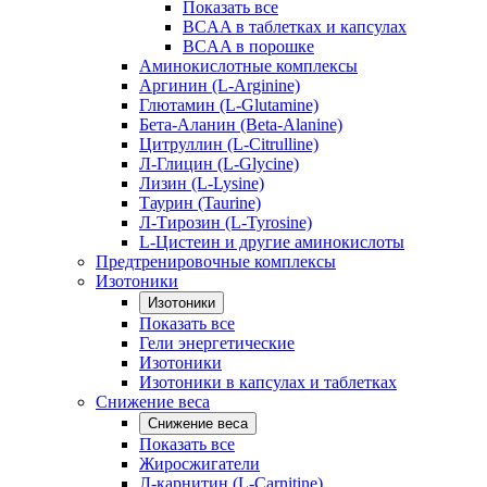
Показать все
BCAA в таблетках и капсулах
BCAA в порошке
Аминокислотные комплексы
Аргинин (L-Arginine)
Глютамин (L-Glutamine)
Бета-Аланин (Beta-Alanine)
Цитруллин (L-Citrulline)
Л-Глицин (L-Glycine)
Лизин (L-Lysine)
Таурин (Taurine)
Л-Тирозин (L-Tyrosine)
L-Цистеин и другие аминокислоты
Предтренировочные комплексы
Изотоники
Изотоники
Показать все
Гели энергетические
Изотоники
Изотоники в капсулах и таблетках
Снижение веса
Снижение веса
Показать все
Жиросжигатели
Л-карнитин (L-Carnitine)