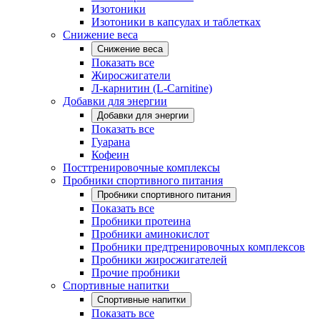
Изотоники
Изотоники в капсулах и таблетках
Снижение веса
Снижение веса
Показать все
Жиросжигатели
Л-карнитин (L-Carnitine)
Добавки для энергии
Добавки для энергии
Показать все
Гуарана
Кофеин
Посттренировочные комплексы
Пробники спортивного питания
Пробники спортивного питания
Показать все
Пробники протеина
Пробники аминокислот
Пробники предтренировочных комплексов
Пробники жиросжигателей
Прочие пробники
Спортивные напитки
Спортивные напитки
Показать все