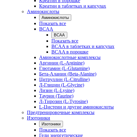
Креатин в порошке
Креатин в таблетках и капсулах
Аминокислоты
Аминокислоты
Показать все
BCAA
BCAA
Показать все
BCAA в таблетках и капсулах
BCAA в порошке
Аминокислотные комплексы
Аргинин (L-Arginine)
Глютамин (L-Glutamine)
Бета-Аланин (Beta-Alanine)
Цитруллин (L-Citrulline)
Л-Глицин (L-Glycine)
Лизин (L-Lysine)
Таурин (Taurine)
Л-Тирозин (L-Tyrosine)
L-Цистеин и другие аминокислоты
Предтренировочные комплексы
Изотоники
Изотоники
Показать все
Гели энергетические