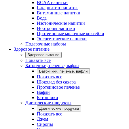
BCAA напитки
L-карнитин напиток
Витаминные напитки
Вода
Изотонические напитки
Ноотропы напитки
Протеиновые молочные коктейли
Энергетические напитки
Подарочные наборы
Здоровое питание
Здоровое питание
Показать все
Батончики, печенье, вафли
Батончики, печенье, вафли
Показать все
Шоколад без сахара
Протеиновое печенье
Вафли
Батончики
Диетические продукты
Диетические продукты
Показать все
Джем
Сиропы