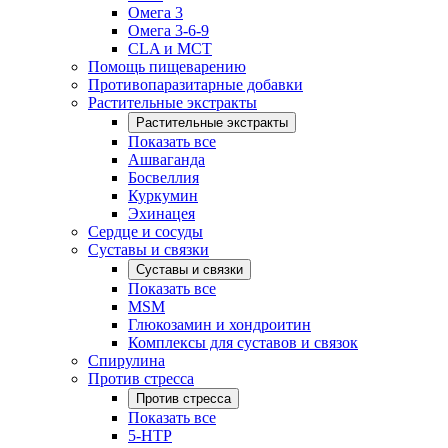
Омега 3
Омега 3-6-9
CLA и MCT
Помощь пищеварению
Противопаразитарные добавки
Растительные экстракты
Растительные экстракты
Показать все
Ашваганда
Босвеллия
Куркумин
Эхинацея
Сердце и сосуды
Суставы и связки
Суставы и связки
Показать все
MSM
Глюкозамин и хондроитин
Комплексы для суставов и связок
Спирулина
Против стресса
Против стресса
Показать все
5-HTP