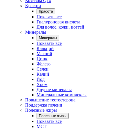
Коэнзим Q10
Красота
Красота
Показать все
Гиалуроновая кислота
Для волос, кожи, ногтей
Минералы
Минералы
Показать все
Кальций
Магний
Цинк
Железо
Селен
Калий
Йод
Хром
Другие минералы
Минеральные комплексы
Повышение тестостерона
Поддержка печени
Полезные жиры
Полезные жиры
Показать все
MCT