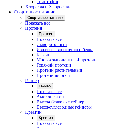
Триптофан
Хлорелла и Хлорофилл
Спортивное питание
Спортивное питание
Показать все
Протеин
Протеин
Показать все
Сывороточный
Изолят сывороточного белка
Казеин
Многокомпонентный протеин
Говяжий протеин
Протеин растительный
Протеин яичный
Гейнер
Гейнер
Показать все
Амилопектин
Высокобелковые гейнеры
Высокоуглеводные гейнеры
Креатин
Креатин
Показать все