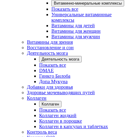
Витаминно-минеральные комплексы
Показать все
Универсальные витаминные
комплексы
Витамины для детей
Витамины для женщин
Витамины для мужчин
Витамины для зрения
Восстановление и сон
Деятельность мозга
Деятельность мозга
Показать все
DMAE
Гинкго Билоба
Допа Мукуна
Добавки для здоровья
Здоровье мочевыводящих путей
Коллаген
Коллаген
Показать все
Коллаген жидкий
Коллаген в порошке
Коллаген в капсулах и таблетках
Контроль веса