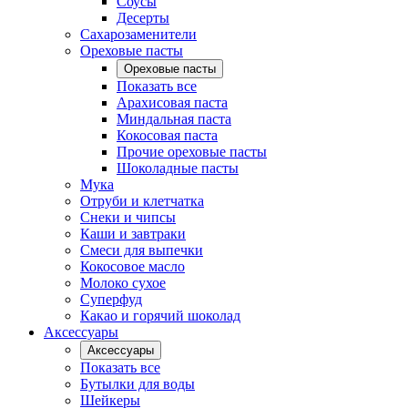
Соусы
Десерты
Сахарозаменители
Ореховые пасты
Ореховые пасты
Показать все
Арахисовая паста
Миндальная паста
Кокосовая паста
Прочие ореховые пасты
Шоколадные пасты
Мука
Отруби и клетчатка
Снеки и чипсы
Каши и завтраки
Смеси для выпечки
Кокосовое масло
Молоко сухое
Суперфуд
Какао и горячий шоколад
Аксессуары
Аксессуары
Показать все
Бутылки для воды
Шейкеры