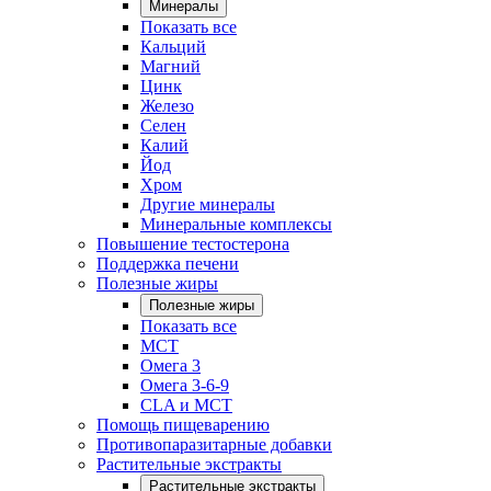
Минералы
Показать все
Кальций
Магний
Цинк
Железо
Селен
Калий
Йод
Хром
Другие минералы
Минеральные комплексы
Повышение тестостерона
Поддержка печени
Полезные жиры
Полезные жиры
Показать все
MCT
Омега 3
Омега 3-6-9
CLA и MCT
Помощь пищеварению
Противопаразитарные добавки
Растительные экстракты
Растительные экстракты