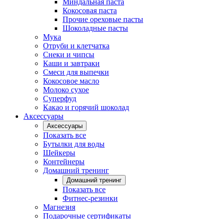
Миндальная паста
Кокосовая паста
Прочие ореховые пасты
Шоколадные пасты
Мука
Отруби и клетчатка
Снеки и чипсы
Каши и завтраки
Смеси для выпечки
Кокосовое масло
Молоко сухое
Суперфуд
Какао и горячий шоколад
Аксессуары
Аксессуары
Показать все
Бутылки для воды
Шейкеры
Контейнеры
Домашний тренинг
Домашний тренинг
Показать все
Фитнес-резинки
Магнезия
Подарочные сертификаты