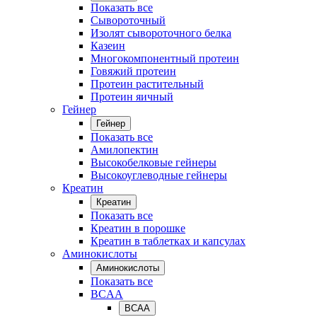
Показать все
Сывороточный
Изолят сывороточного белка
Казеин
Многокомпонентный протеин
Говяжий протеин
Протеин растительный
Протеин яичный
Гейнер
Гейнер
Показать все
Амилопектин
Высокобелковые гейнеры
Высокоуглеводные гейнеры
Креатин
Креатин
Показать все
Креатин в порошке
Креатин в таблетках и капсулах
Аминокислоты
Аминокислоты
Показать все
BCAA
BCAA