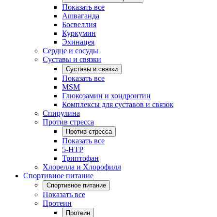
Показать все
Ашваганда
Босвеллия
Куркумин
Эхинацея
Сердце и сосуды
Суставы и связки
Суставы и связки
Показать все
MSM
Глюкозамин и хондроитин
Комплексы для суставов и связок
Спирулина
Против стресса
Против стресса
Показать все
5-HTP
Триптофан
Хлорелла и Хлорофилл
Спортивное питание
Спортивное питание
Показать все
Протеин
Протеин