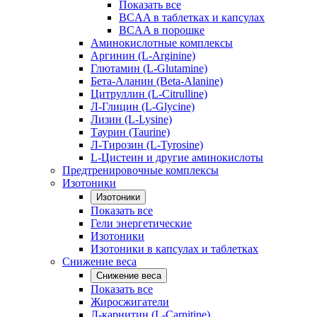
Показать все
BCAA в таблетках и капсулах
BCAA в порошке
Аминокислотные комплексы
Аргинин (L-Arginine)
Глютамин (L-Glutamine)
Бета-Аланин (Beta-Alanine)
Цитруллин (L-Citrulline)
Л-Глицин (L-Glycine)
Лизин (L-Lysine)
Таурин (Taurine)
Л-Тирозин (L-Tyrosine)
L-Цистеин и другие аминокислоты
Предтренировочные комплексы
Изотоники
Изотоники
Показать все
Гели энергетические
Изотоники
Изотоники в капсулах и таблетках
Снижение веса
Снижение веса
Показать все
Жиросжигатели
Л-карнитин (L-Carnitine)