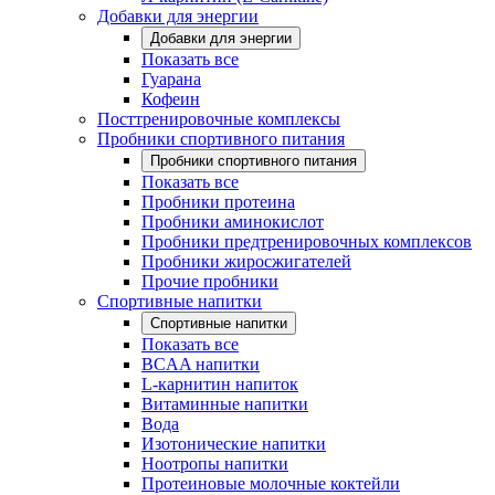
Добавки для энергии
Добавки для энергии
Показать все
Гуарана
Кофеин
Посттренировочные комплексы
Пробники спортивного питания
Пробники спортивного питания
Показать все
Пробники протеина
Пробники аминокислот
Пробники предтренировочных комплексов
Пробники жиросжигателей
Прочие пробники
Спортивные напитки
Спортивные напитки
Показать все
BCAA напитки
L-карнитин напиток
Витаминные напитки
Вода
Изотонические напитки
Ноотропы напитки
Протеиновые молочные коктейли