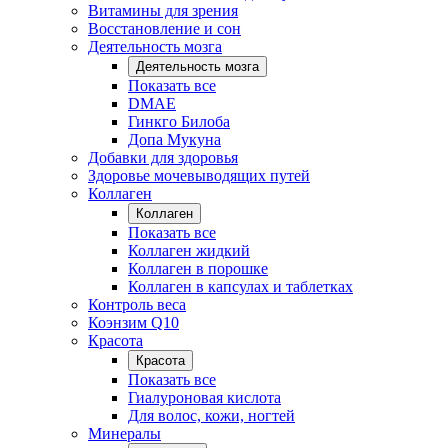
Витамины для зрения
Восстановление и сон
Деятельность мозга
Деятельность мозга
Показать все
DMAE
Гинкго Билоба
Допа Мукуна
Добавки для здоровья
Здоровье мочевыводящих путей
Коллаген
Коллаген
Показать все
Коллаген жидкий
Коллаген в порошке
Коллаген в капсулах и таблетках
Контроль веса
Коэнзим Q10
Красота
Красота
Показать все
Гиалуроновая кислота
Для волос, кожи, ногтей
Минералы