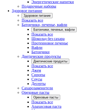
Энергетические напитки
Подарочные наборы
Здоровое питание
Здоровое питание
Показать все
Батончики, печенье, вафли
Батончики, печенье, вафли
Показать все
Шоколад без сахара
Протеиновое печенье
Вафли
Батончики
Диетические продукты
Диетические продукты
Показать все
Джем
Сиропы
Соусы
Десерты
Сахарозаменители
Ореховые пасты
Ореховые пасты
Показать все
Арахисовая паста