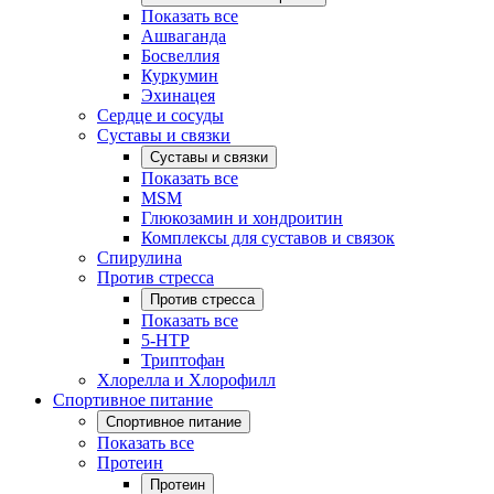
Показать все
Ашваганда
Босвеллия
Куркумин
Эхинацея
Сердце и сосуды
Суставы и связки
Суставы и связки
Показать все
MSM
Глюкозамин и хондроитин
Комплексы для суставов и связок
Спирулина
Против стресса
Против стресса
Показать все
5-HTP
Триптофан
Хлорелла и Хлорофилл
Спортивное питание
Спортивное питание
Показать все
Протеин
Протеин