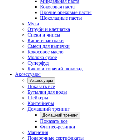
Миндальная паста
Кокосовая паста
Прочие ореховые пасты
Шоколадные пасты
Мука
Отруби и клетчатка
Снеки и чипсы
Каши и завтраки
Смеси для выпечки
Кокосовое масло
Молоко сухое
Суперфуд
Какао и горячий шоколад
Аксессуары
Аксессуары
Показать все
Бутылки для воды
Шейкеры
Контейнеры
Домашний тренинг
Домашний тренинг
Показать все
Фитнес-резинки
Магнезия
Подарочные сертификаты