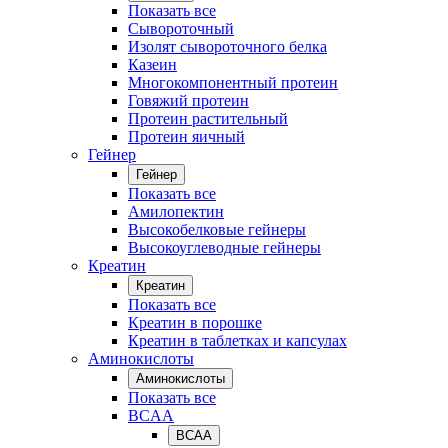
Показать все
Сывороточный
Изолят сывороточного белка
Казеин
Многокомпонентный протеин
Говяжий протеин
Протеин растительный
Протеин яичный
Гейнер
Гейнер
Показать все
Амилопектин
Высокобелковые гейнеры
Высокоуглеводные гейнеры
Креатин
Креатин
Показать все
Креатин в порошке
Креатин в таблетках и капсулах
Аминокислоты
Аминокислоты
Показать все
BCAA
BCAA