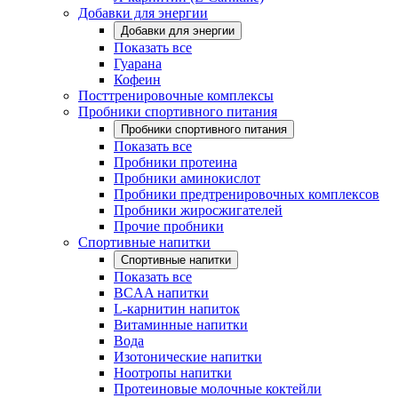
Добавки для энергии
Добавки для энергии
Показать все
Гуарана
Кофеин
Посттренировочные комплексы
Пробники спортивного питания
Пробники спортивного питания
Показать все
Пробники протеина
Пробники аминокислот
Пробники предтренировочных комплексов
Пробники жиросжигателей
Прочие пробники
Спортивные напитки
Спортивные напитки
Показать все
BCAA напитки
L-карнитин напиток
Витаминные напитки
Вода
Изотонические напитки
Ноотропы напитки
Протеиновые молочные коктейли