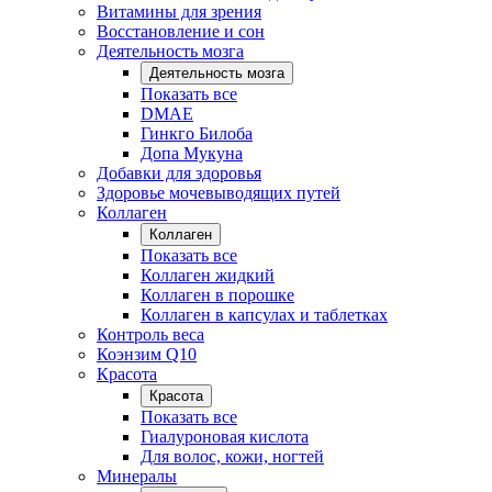
Витамины для зрения
Восстановление и сон
Деятельность мозга
Деятельность мозга
Показать все
DMAE
Гинкго Билоба
Допа Мукуна
Добавки для здоровья
Здоровье мочевыводящих путей
Коллаген
Коллаген
Показать все
Коллаген жидкий
Коллаген в порошке
Коллаген в капсулах и таблетках
Контроль веса
Коэнзим Q10
Красота
Красота
Показать все
Гиалуроновая кислота
Для волос, кожи, ногтей
Минералы