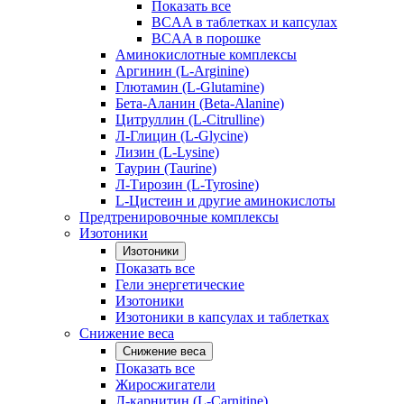
Показать все
BCAA в таблетках и капсулах
BCAA в порошке
Аминокислотные комплексы
Аргинин (L-Arginine)
Глютамин (L-Glutamine)
Бета-Аланин (Beta-Alanine)
Цитруллин (L-Citrulline)
Л-Глицин (L-Glycine)
Лизин (L-Lysine)
Таурин (Taurine)
Л-Тирозин (L-Tyrosine)
L-Цистеин и другие аминокислоты
Предтренировочные комплексы
Изотоники
Изотоники
Показать все
Гели энергетические
Изотоники
Изотоники в капсулах и таблетках
Снижение веса
Снижение веса
Показать все
Жиросжигатели
Л-карнитин (L-Carnitine)