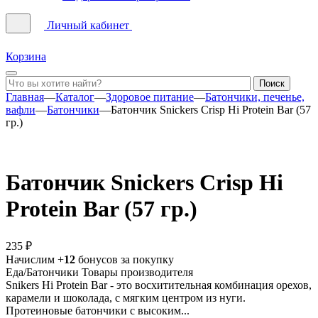
Личный кабинет
Корзина
Главная
—
Каталог
—
Здоровое питание
—
Батончики, печенье,
вафли
—
Батончики
—
Батончик Snickers Crisp Hi Protein Bar (57
гр.)
Батончик Snickers Crisp Hi
Protein Bar (57 гр.)
235 ₽
Начислим +
12
бонусов за покупку
Еда/Батончики
Товары производителя
Snikers Hi Protein Bar - это восхитительная комбинация орехов,
карамели и шоколада, с мягким центром из нуги.
Протеиновые батончики с высоким...