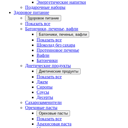
Энергетические напитки
Подарочные наборы
Здоровое питание
Здоровое питание
Показать все
Батончики, печенье, вафли
Батончики, печенье, вафли
Показать все
Шоколад без сахара
Протеиновое печенье
Вафли
Батончики
Диетические продукты
Диетические продукты
Показать все
Джем
Сиропы
Соусы
Десерты
Сахарозаменители
Ореховые пасты
Ореховые пасты
Показать все
Арахисовая паста