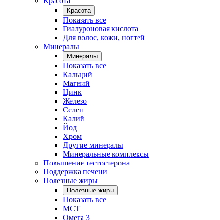
Красота
Красота
Показать все
Гиалуроновая кислота
Для волос, кожи, ногтей
Минералы
Минералы
Показать все
Кальций
Магний
Цинк
Железо
Селен
Калий
Йод
Хром
Другие минералы
Минеральные комплексы
Повышение тестостерона
Поддержка печени
Полезные жиры
Полезные жиры
Показать все
MCT
Омега 3