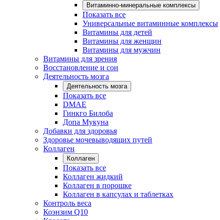
Витаминно-минеральные комплексы
Показать все
Универсальные витаминные комплексы
Витамины для детей
Витамины для женщин
Витамины для мужчин
Витамины для зрения
Восстановление и сон
Деятельность мозга
Деятельность мозга
Показать все
DMAE
Гинкго Билоба
Допа Мукуна
Добавки для здоровья
Здоровье мочевыводящих путей
Коллаген
Коллаген
Показать все
Коллаген жидкий
Коллаген в порошке
Коллаген в капсулах и таблетках
Контроль веса
Коэнзим Q10