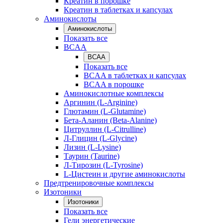
Креатин в порошке
Креатин в таблетках и капсулах
Аминокислоты
Аминокислоты
Показать все
BCAA
BCAA
Показать все
BCAA в таблетках и капсулах
BCAA в порошке
Аминокислотные комплексы
Аргинин (L-Arginine)
Глютамин (L-Glutamine)
Бета-Аланин (Beta-Alanine)
Цитруллин (L-Citrulline)
Л-Глицин (L-Glycine)
Лизин (L-Lysine)
Таурин (Taurine)
Л-Тирозин (L-Tyrosine)
L-Цистеин и другие аминокислоты
Предтренировочные комплексы
Изотоники
Изотоники
Показать все
Гели энергетические