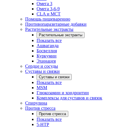
Омега 3
Омега 3-6-9
CLA и MCT
Помощь пищеварению
Противопаразитарные добавки
Растительные экстракты
Растительные экстракты
Показать все
Ашваганда
Босвеллия
Куркумин
Эхинацея
Сердце и сосуды
Суставы и связки
Суставы и связки
Показать все
MSM
Глюкозамин и хондроитин
Комплексы для суставов и связок
Спирулина
Против стресса
Против стресса
Показать все
5-HTP