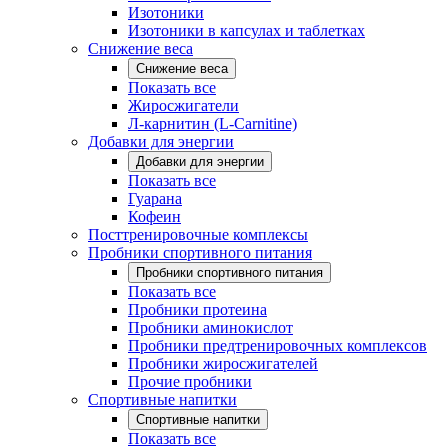
Изотоники
Изотоники в капсулах и таблетках
Снижение веса
Снижение веса
Показать все
Жиросжигатели
Л-карнитин (L-Carnitine)
Добавки для энергии
Добавки для энергии
Показать все
Гуарана
Кофеин
Посттренировочные комплексы
Пробники спортивного питания
Пробники спортивного питания
Показать все
Пробники протеина
Пробники аминокислот
Пробники предтренировочных комплексов
Пробники жиросжигателей
Прочие пробники
Спортивные напитки
Спортивные напитки
Показать все