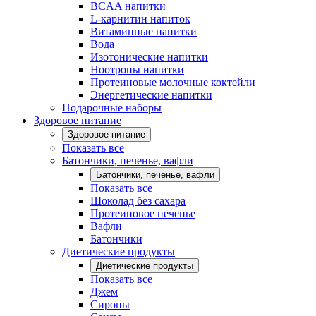
BCAA напитки
L-карнитин напиток
Витаминные напитки
Вода
Изотонические напитки
Ноотропы напитки
Протеиновые молочные коктейли
Энергетические напитки
Подарочные наборы
Здоровое питание
Здоровое питание
Показать все
Батончики, печенье, вафли
Батончики, печенье, вафли
Показать все
Шоколад без сахара
Протеиновое печенье
Вафли
Батончики
Диетические продукты
Диетические продукты
Показать все
Джем
Сиропы