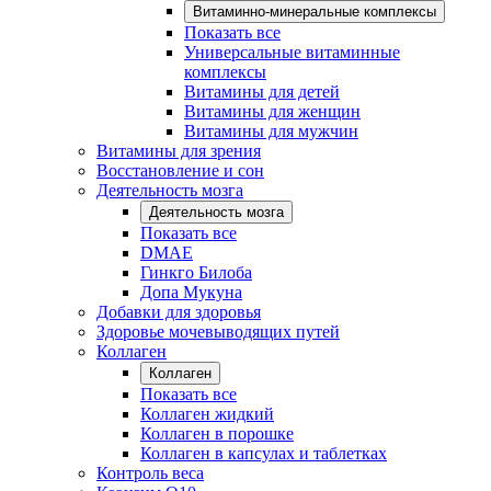
Витаминно-минеральные комплексы
Показать все
Универсальные витаминные
комплексы
Витамины для детей
Витамины для женщин
Витамины для мужчин
Витамины для зрения
Восстановление и сон
Деятельность мозга
Деятельность мозга
Показать все
DMAE
Гинкго Билоба
Допа Мукуна
Добавки для здоровья
Здоровье мочевыводящих путей
Коллаген
Коллаген
Показать все
Коллаген жидкий
Коллаген в порошке
Коллаген в капсулах и таблетках
Контроль веса