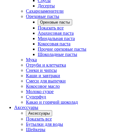
Соусы
Десерты
Сахарозаменители
Ореховые пасты
Ореховые пасты
Показать все
Арахисовая паста
Миндальная паста
Кокосовая паста
Прочие ореховые пасты
Шоколадные пасты
Мука
Отруби и клетчатка
Снеки и чипсы
Каши и завтраки
Смеси для выпечки
Кокосовое масло
Молоко сухое
Суперфуд
Какао и горячий шоколад
Аксессуары
Аксессуары
Показать все
Бутылки для воды
Шейкеры