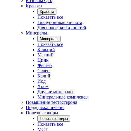
Коэнзим Q10
Красота
Красота
Показать все
Гиалуроновая кислота
Для волос, кожи, ногтей
Минералы
Минералы
Показать все
Кальций
Магний
Цинк
Железо
Селен
Калий
Йод
Хром
Другие минералы
Минеральные комплексы
Повышение тестостерона
Поддержка печени
Полезные жиры
Полезные жиры
Показать все
MCT