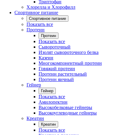
Триптофан
Хлорелла и Хлорофилл
Спортивное питание
Спортивное питание
Показать все
Протеин
Протеин
Показать все
Сывороточный
Изолят сывороточного белка
Казеин
Многокомпонентный протеин
Говяжий протеин
Протеин растительный
Протеин яичный
Гейнер
Гейнер
Показать все
Амилопектин
Высокобелковые гейнеры
Высокоуглеводные гейнеры
Креатин
Креатин
Показать все