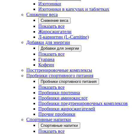
Изотоники
Изотоники в капсулах и таблетках
Снижение веса
Снижение веса
Показать все
Жиросжигатели
Л-карнитин (L-Carnitine)
Добавки для энергии
Добавки для энергии
Показать все
Гуарана
Кофеин
Посттренировочные комплексы
Пробники спортивного питания
Пробники спортивного питания
Показать все
Пробники протеина
Пробники аминокислот
Пробники предтренировочных комплексов
Пробники жиросжигателей
Прочие пробники
Спортивные напитки
Спортивные напитки
Показать все