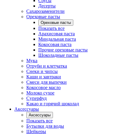
Соусы
Десерты
Сахарозаменители
Ореховые пасты
Ореховые пасты
Показать все
Арахисовая паста
Миндальная паста
Кокосовая паста
Прочие ореховые пасты
Шоколадные пасты
Мука
Отруби и клетчатка
Снеки и чипсы
Каши и завтраки
Смеси для выпечки
Кокосовое масло
Молоко сухое
Суперфуд
Какао и горячий шоколад
Аксессуары
Аксессуары
Показать все
Бутылки для воды
Шейкеры