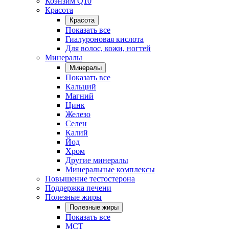
Коэнзим Q10
Красота
Красота
Показать все
Гиалуроновая кислота
Для волос, кожи, ногтей
Минералы
Минералы
Показать все
Кальций
Магний
Цинк
Железо
Селен
Калий
Йод
Хром
Другие минералы
Минеральные комплексы
Повышение тестостерона
Поддержка печени
Полезные жиры
Полезные жиры
Показать все
MCT