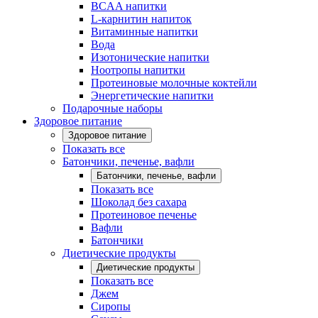
BCAA напитки
L-карнитин напиток
Витаминные напитки
Вода
Изотонические напитки
Ноотропы напитки
Протеиновые молочные коктейли
Энергетические напитки
Подарочные наборы
Здоровое питание
Здоровое питание
Показать все
Батончики, печенье, вафли
Батончики, печенье, вафли
Показать все
Шоколад без сахара
Протеиновое печенье
Вафли
Батончики
Диетические продукты
Диетические продукты
Показать все
Джем
Сиропы