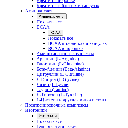
Креатин в порошке
Креатин в таблетках и капсулах
Аминокислоты
Аминокислоты
Показать все
BCAA
BCAA
Показать все
BCAA в таблетках и капсулах
BCAA в порошке
Аминокислотные комплексы
Аргинин (L-Arginine)
Глютамин (L-Glutamine)
Бета-Аланин (Beta-Alanine)
Цитруллин (L-Citrulline)
Л-Глицин (L-Glycine)
Лизин (L-Lysine)
Таурин (Taurine)
Л-Тирозин (L-Tyrosine)
L-Цистеин и другие аминокислоты
Предтренировочные комплексы
Изотоники
Изотоники
Показать все
Гели энергетические