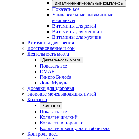
Витаминно-минеральные комплексы
Показать все
Универсальные витаминные
комплексы
Витамины для детей
Витамины для женщин
Витамины для мужчин
Витамины для зрения
Восстановление и сон
Деятельность мозга
Деятельность мозга
Показать все
DMAE
Гинкго Билоба
Допа Мукуна
Добавки для здоровья
Здоровье мочевыводящих путей
Коллаген
Коллаген
Показать все
Коллаген жидкий
Коллаген в порошке
Коллаген в капсулах и таблетках
Контроль веса