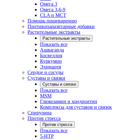
Омега 3
Омега 3-6-9
CLA и MCT
Помощь пищеварению
Противопаразитарные добавки
Растительные экстракты
Растительные экстракты
Показать все
Ашваганда
Босвеллия
Куркумин
Эхинацея
Сердце и сосуды
Суставы и связки
Суставы и связки
Показать все
MSM
Глюкозамин и хондроитин
Комплексы для суставов и связок
Спирулина
Против стресса
Против стресса
Показать все
5-HTP