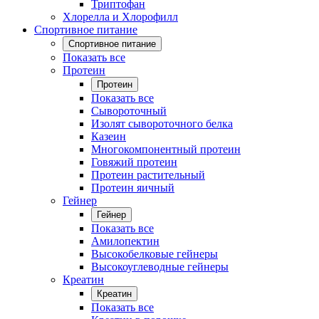
Триптофан
Хлорелла и Хлорофилл
Спортивное питание
Спортивное питание
Показать все
Протеин
Протеин
Показать все
Сывороточный
Изолят сывороточного белка
Казеин
Многокомпонентный протеин
Говяжий протеин
Протеин растительный
Протеин яичный
Гейнер
Гейнер
Показать все
Амилопектин
Высокобелковые гейнеры
Высокоуглеводные гейнеры
Креатин
Креатин
Показать все