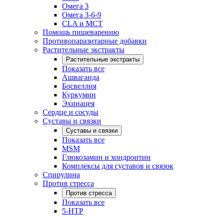
Омега 3
Омега 3-6-9
CLA и MCT
Помощь пищеварению
Противопаразитарные добавки
Растительные экстракты
Растительные экстракты
Показать все
Ашваганда
Босвеллия
Куркумин
Эхинацея
Сердце и сосуды
Суставы и связки
Суставы и связки
Показать все
MSM
Глюкозамин и хондроитин
Комплексы для суставов и связок
Спирулина
Против стресса
Против стресса
Показать все
5-HTP