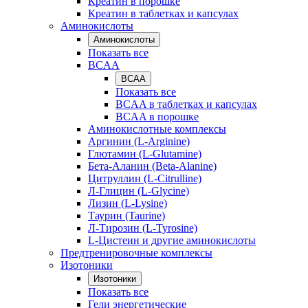
Креатин в порошке
Креатин в таблетках и капсулах
Аминокислоты
Аминокислоты
Показать все
BCAA
BCAA
Показать все
BCAA в таблетках и капсулах
BCAA в порошке
Аминокислотные комплексы
Аргинин (L-Arginine)
Глютамин (L-Glutamine)
Бета-Аланин (Beta-Alanine)
Цитруллин (L-Citrulline)
Л-Глицин (L-Glycine)
Лизин (L-Lysine)
Таурин (Taurine)
Л-Тирозин (L-Tyrosine)
L-Цистеин и другие аминокислоты
Предтренировочные комплексы
Изотоники
Изотоники
Показать все
Гели энергетические