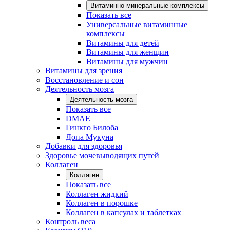
Витаминно-минеральные комплексы
Показать все
Универсальные витаминные
комплексы
Витамины для детей
Витамины для женщин
Витамины для мужчин
Витамины для зрения
Восстановление и сон
Деятельность мозга
Деятельность мозга
Показать все
DMAE
Гинкго Билоба
Допа Мукуна
Добавки для здоровья
Здоровье мочевыводящих путей
Коллаген
Коллаген
Показать все
Коллаген жидкий
Коллаген в порошке
Коллаген в капсулах и таблетках
Контроль веса