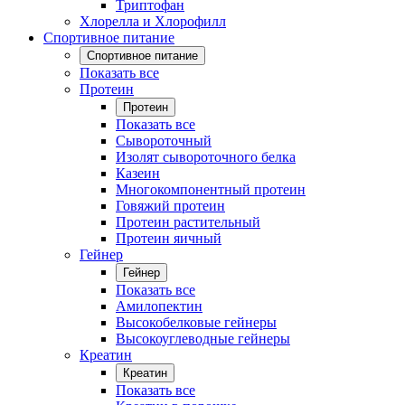
Триптофан
Хлорелла и Хлорофилл
Спортивное питание
Спортивное питание
Показать все
Протеин
Протеин
Показать все
Сывороточный
Изолят сывороточного белка
Казеин
Многокомпонентный протеин
Говяжий протеин
Протеин растительный
Протеин яичный
Гейнер
Гейнер
Показать все
Амилопектин
Высокобелковые гейнеры
Высокоуглеводные гейнеры
Креатин
Креатин
Показать все