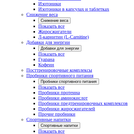
Изотоники
Изотоники в капсулах и таблетках
Снижение веса
Снижение веса
Показать все
Жиросжигатели
Л-карнитин (L-Carnitine)
Добавки для энергии
Добавки для энергии
Показать все
Гуарана
Кофеин
Посттренировочные комплексы
Пробники спортивного питания
Пробники спортивного питания
Показать все
Пробники протеина
Пробники аминокислот
Пробники предтренировочных комплексов
Пробники жиросжигателей
Прочие пробники
Спортивные напитки
Спортивные напитки
Показать все