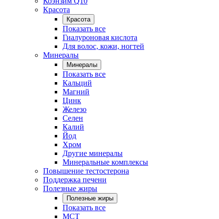
Коэнзим Q10
Красота
Красота
Показать все
Гиалуроновая кислота
Для волос, кожи, ногтей
Минералы
Минералы
Показать все
Кальций
Магний
Цинк
Железо
Селен
Калий
Йод
Хром
Другие минералы
Минеральные комплексы
Повышение тестостерона
Поддержка печени
Полезные жиры
Полезные жиры
Показать все
MCT