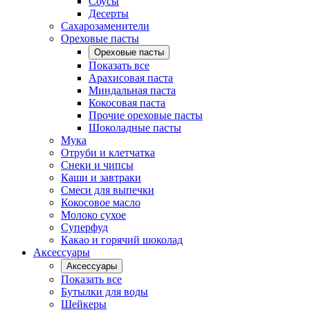
Соусы
Десерты
Сахарозаменители
Ореховые пасты
Ореховые пасты
Показать все
Арахисовая паста
Миндальная паста
Кокосовая паста
Прочие ореховые пасты
Шоколадные пасты
Мука
Отруби и клетчатка
Снеки и чипсы
Каши и завтраки
Смеси для выпечки
Кокосовое масло
Молоко сухое
Суперфуд
Какао и горячий шоколад
Аксессуары
Аксессуары
Показать все
Бутылки для воды
Шейкеры