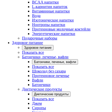
BCAA напитки
L-карнитин напиток
Витаминные напитки
Вода
Изотонические напитки
Ноотропы напитки
Протеиновые молочные коктейли
Энергетические напитки
Подарочные наборы
Здоровое питание
Здоровое питание
Показать все
Батончики, печенье, вафли
Батончики, печенье, вафли
Показать все
Шоколад без сахара
Протеиновое печенье
Вафли
Батончики
Диетические продукты
Диетические продукты
Показать все
Джем
Сиропы