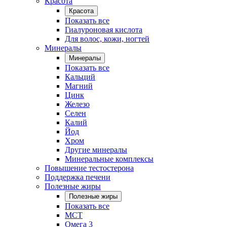
Красота
Красота
Показать все
Гиалуроновая кислота
Для волос, кожи, ногтей
Минералы
Минералы
Показать все
Кальций
Магний
Цинк
Железо
Селен
Калий
Йод
Хром
Другие минералы
Минеральные комплексы
Повышение тестостерона
Поддержка печени
Полезные жиры
Полезные жиры
Показать все
MCT
Омега 3