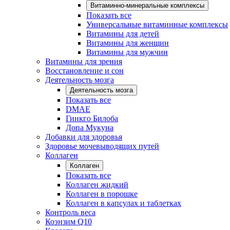
Витаминно-минеральные комплексы
Показать все
Универсальные витаминные комплексы
Витамины для детей
Витамины для женщин
Витамины для мужчин
Витамины для зрения
Восстановление и сон
Деятельность мозга
Деятельность мозга
Показать все
DMAE
Гинкго Билоба
Допа Мукуна
Добавки для здоровья
Здоровье мочевыводящих путей
Коллаген
Коллаген
Показать все
Коллаген жидкий
Коллаген в порошке
Коллаген в капсулах и таблетках
Контроль веса
Коэнзим Q10