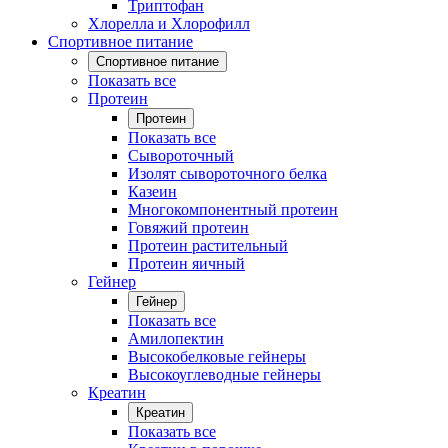
Триптофан
Хлорелла и Хлорофилл
Спортивное питание
Спортивное питание
Показать все
Протеин
Протеин
Показать все
Сывороточный
Изолят сывороточного белка
Казеин
Многокомпонентный протеин
Говяжий протеин
Протеин растительный
Протеин яичный
Гейнер
Гейнер
Показать все
Амилопектин
Высокобелковые гейнеры
Высокоуглеводные гейнеры
Креатин
Креатин
Показать все