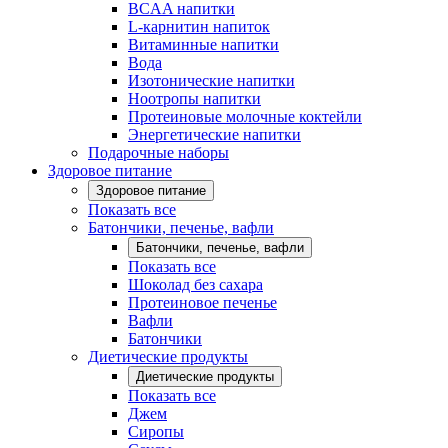
BCAA напитки
L-карнитин напиток
Витаминные напитки
Вода
Изотонические напитки
Ноотропы напитки
Протеиновые молочные коктейли
Энергетические напитки
Подарочные наборы
Здоровое питание
Здоровое питание
Показать все
Батончики, печенье, вафли
Батончики, печенье, вафли
Показать все
Шоколад без сахара
Протеиновое печенье
Вафли
Батончики
Диетические продукты
Диетические продукты
Показать все
Джем
Сиропы