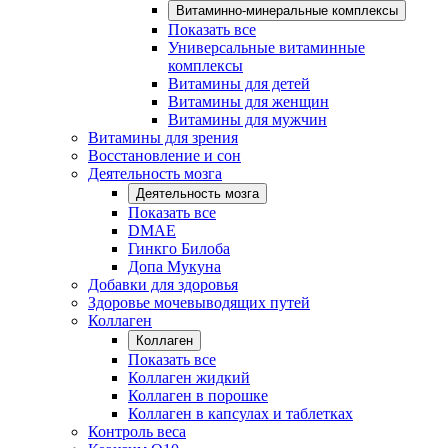
Витаминно-минеральные комплексы
Показать все
Универсальные витаминные
комплексы
Витамины для детей
Витамины для женщин
Витамины для мужчин
Витамины для зрения
Восстановление и сон
Деятельность мозга
Деятельность мозга
Показать все
DMAE
Гинкго Билоба
Допа Мукуна
Добавки для здоровья
Здоровье мочевыводящих путей
Коллаген
Коллаген
Показать все
Коллаген жидкий
Коллаген в порошке
Коллаген в капсулах и таблетках
Контроль веса