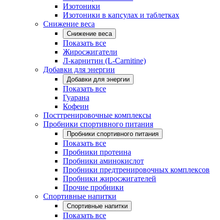
Изотоники
Изотоники в капсулах и таблетках
Снижение веса
Снижение веса
Показать все
Жиросжигатели
Л-карнитин (L-Carnitine)
Добавки для энергии
Добавки для энергии
Показать все
Гуарана
Кофеин
Посттренировочные комплексы
Пробники спортивного питания
Пробники спортивного питания
Показать все
Пробники протеина
Пробники аминокислот
Пробники предтренировочных комплексов
Пробники жиросжигателей
Прочие пробники
Спортивные напитки
Спортивные напитки
Показать все