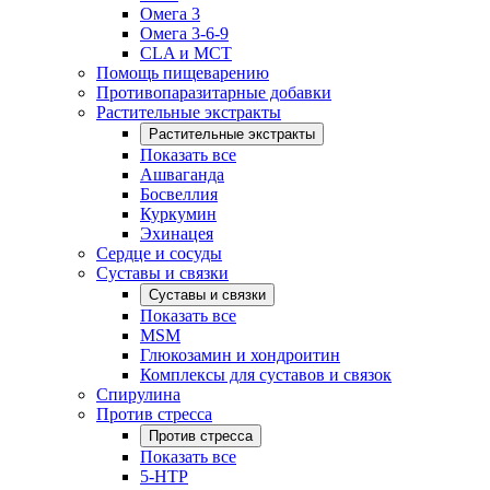
Омега 3
Омега 3-6-9
CLA и MCT
Помощь пищеварению
Противопаразитарные добавки
Растительные экстракты
Растительные экстракты
Показать все
Ашваганда
Босвеллия
Куркумин
Эхинацея
Сердце и сосуды
Суставы и связки
Суставы и связки
Показать все
MSM
Глюкозамин и хондроитин
Комплексы для суставов и связок
Спирулина
Против стресса
Против стресса
Показать все
5-HTP