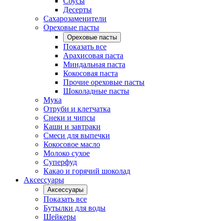
Соусы
Десерты
Сахарозаменители
Ореховые пасты
Ореховые пасты
Показать все
Арахисовая паста
Миндальная паста
Кокосовая паста
Прочие ореховые пасты
Шоколадные пасты
Мука
Отруби и клетчатка
Снеки и чипсы
Каши и завтраки
Смеси для выпечки
Кокосовое масло
Молоко сухое
Суперфуд
Какао и горячий шоколад
Аксессуары
Аксессуары
Показать все
Бутылки для воды
Шейкеры