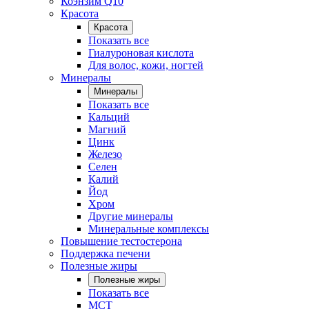
Коэнзим Q10
Красота
Красота
Показать все
Гиалуроновая кислота
Для волос, кожи, ногтей
Минералы
Минералы
Показать все
Кальций
Магний
Цинк
Железо
Селен
Калий
Йод
Хром
Другие минералы
Минеральные комплексы
Повышение тестостерона
Поддержка печени
Полезные жиры
Полезные жиры
Показать все
MCT