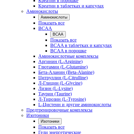
Креатин в порошке
Креатин в таблетках и капсулах
Аминокислоты
Аминокислоты
Показать все
BCAA
BCAA
Показать все
BCAA в таблетках и капсулах
BCAA в порошке
Аминокислотные комплексы
Аргинин (L-Arginine)
Глютамин (L-Glutamine)
Бета-Аланин (Beta-Alanine)
Цитруллин (L-Citrulline)
Л-Глицин (L-Glycine)
Лизин (L-Lysine)
Таурин (Taurine)
Л-Тирозин (L-Tyrosine)
L-Цистеин и другие аминокислоты
Предтренировочные комплексы
Изотоники
Изотоники
Показать все
Гели энергетические