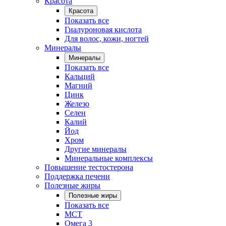
Красота
Красота
Показать все
Гиалуроновая кислота
Для волос, кожи, ногтей
Минералы
Минералы
Показать все
Кальций
Магний
Цинк
Железо
Селен
Калий
Йод
Хром
Другие минералы
Минеральные комплексы
Повышение тестостерона
Поддержка печени
Полезные жиры
Полезные жиры
Показать все
MCT
Омега 3