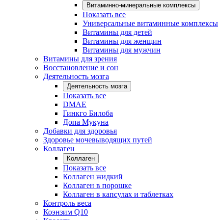
Витаминно-минеральные комплексы
Показать все
Универсальные витаминные комплексы
Витамины для детей
Витамины для женщин
Витамины для мужчин
Витамины для зрения
Восстановление и сон
Деятельность мозга
Деятельность мозга
Показать все
DMAE
Гинкго Билоба
Допа Мукуна
Добавки для здоровья
Здоровье мочевыводящих путей
Коллаген
Коллаген
Показать все
Коллаген жидкий
Коллаген в порошке
Коллаген в капсулах и таблетках
Контроль веса
Коэнзим Q10