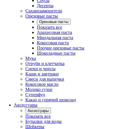
Соусы
Десерты
Сахарозаменители
Ореховые пасты
Ореховые пасты
Показать все
Арахисовая паста
Миндальная паста
Кокосовая паста
Прочие ореховые пасты
Шоколадные пасты
Мука
Отруби и клетчатка
Снеки и чипсы
Каши и завтраки
Смеси для выпечки
Кокосовое масло
Молоко сухое
Суперфуд
Какао и горячий шоколад
Аксессуары
Аксессуары
Показать все
Бутылки для воды
Шейкеры