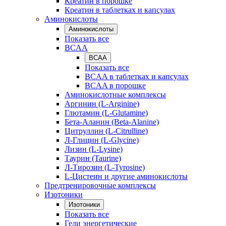
Креатин в порошке
Креатин в таблетках и капсулах
Аминокислоты
Аминокислоты
Показать все
BCAA
BCAA
Показать все
BCAA в таблетках и капсулах
BCAA в порошке
Аминокислотные комплексы
Аргинин (L-Arginine)
Глютамин (L-Glutamine)
Бета-Аланин (Beta-Alanine)
Цитруллин (L-Citrulline)
Л-Глицин (L-Glycine)
Лизин (L-Lysine)
Таурин (Taurine)
Л-Тирозин (L-Tyrosine)
L-Цистеин и другие аминокислоты
Предтренировочные комплексы
Изотоники
Изотоники
Показать все
Гели энергетические