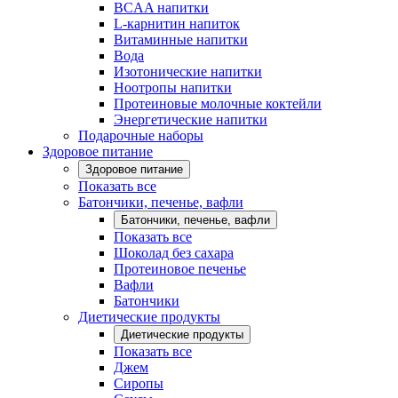
BCAA напитки
L-карнитин напиток
Витаминные напитки
Вода
Изотонические напитки
Ноотропы напитки
Протеиновые молочные коктейли
Энергетические напитки
Подарочные наборы
Здоровое питание
Здоровое питание
Показать все
Батончики, печенье, вафли
Батончики, печенье, вафли
Показать все
Шоколад без сахара
Протеиновое печенье
Вафли
Батончики
Диетические продукты
Диетические продукты
Показать все
Джем
Сиропы