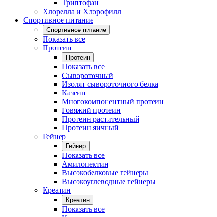
Триптофан
Хлорелла и Хлорофилл
Спортивное питание
Спортивное питание
Показать все
Протеин
Протеин
Показать все
Сывороточный
Изолят сывороточного белка
Казеин
Многокомпонентный протеин
Говяжий протеин
Протеин растительный
Протеин яичный
Гейнер
Гейнер
Показать все
Амилопектин
Высокобелковые гейнеры
Высокоуглеводные гейнеры
Креатин
Креатин
Показать все