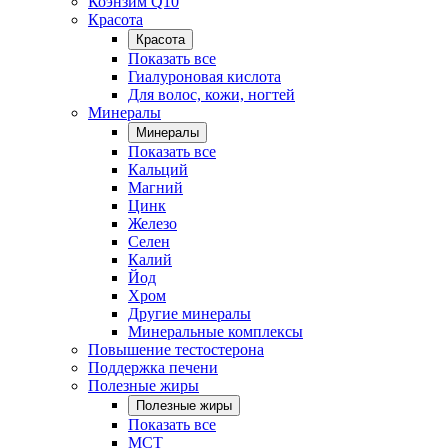
Коэнзим Q10
Красота
Красота
Показать все
Гиалуроновая кислота
Для волос, кожи, ногтей
Минералы
Минералы
Показать все
Кальций
Магний
Цинк
Железо
Селен
Калий
Йод
Хром
Другие минералы
Минеральные комплексы
Повышение тестостерона
Поддержка печени
Полезные жиры
Полезные жиры
Показать все
MCT