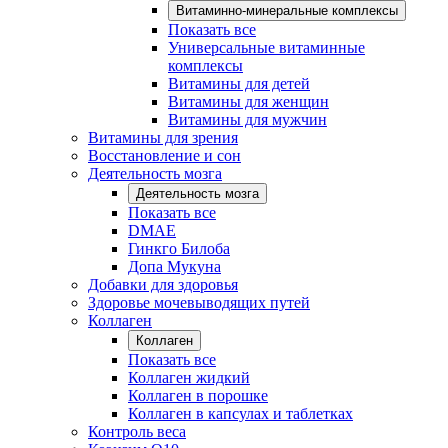
Витаминно-минеральные комплексы
Показать все
Универсальные витаминные
комплексы
Витамины для детей
Витамины для женщин
Витамины для мужчин
Витамины для зрения
Восстановление и сон
Деятельность мозга
Деятельность мозга
Показать все
DMAE
Гинкго Билоба
Допа Мукуна
Добавки для здоровья
Здоровье мочевыводящих путей
Коллаген
Коллаген
Показать все
Коллаген жидкий
Коллаген в порошке
Коллаген в капсулах и таблетках
Контроль веса