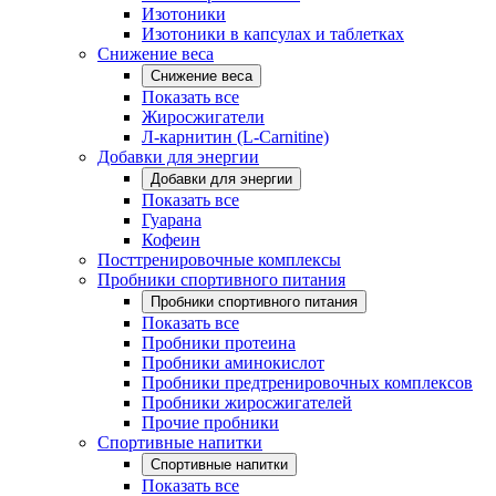
Изотоники
Изотоники в капсулах и таблетках
Снижение веса
Снижение веса
Показать все
Жиросжигатели
Л-карнитин (L-Carnitine)
Добавки для энергии
Добавки для энергии
Показать все
Гуарана
Кофеин
Посттренировочные комплексы
Пробники спортивного питания
Пробники спортивного питания
Показать все
Пробники протеина
Пробники аминокислот
Пробники предтренировочных комплексов
Пробники жиросжигателей
Прочие пробники
Спортивные напитки
Спортивные напитки
Показать все