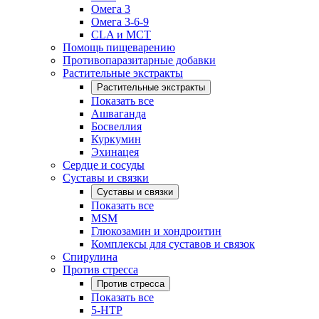
Омега 3
Омега 3-6-9
CLA и MCT
Помощь пищеварению
Противопаразитарные добавки
Растительные экстракты
Растительные экстракты
Показать все
Ашваганда
Босвеллия
Куркумин
Эхинацея
Сердце и сосуды
Суставы и связки
Суставы и связки
Показать все
MSM
Глюкозамин и хондроитин
Комплексы для суставов и связок
Спирулина
Против стресса
Против стресса
Показать все
5-HTP