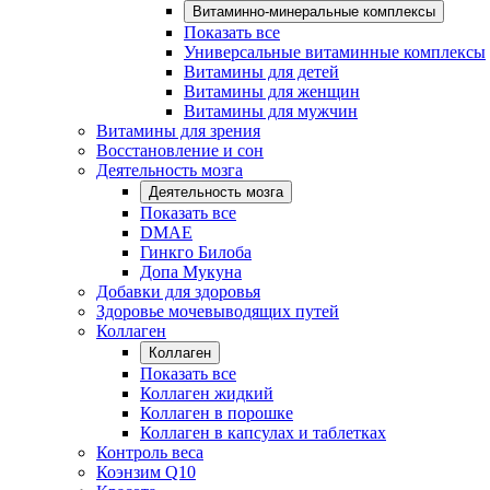
Витаминно-минеральные комплексы
Показать все
Универсальные витаминные комплексы
Витамины для детей
Витамины для женщин
Витамины для мужчин
Витамины для зрения
Восстановление и сон
Деятельность мозга
Деятельность мозга
Показать все
DMAE
Гинкго Билоба
Допа Мукуна
Добавки для здоровья
Здоровье мочевыводящих путей
Коллаген
Коллаген
Показать все
Коллаген жидкий
Коллаген в порошке
Коллаген в капсулах и таблетках
Контроль веса
Коэнзим Q10