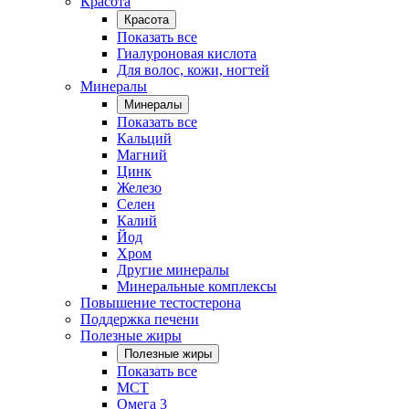
Красота
Красота
Показать все
Гиалуроновая кислота
Для волос, кожи, ногтей
Минералы
Минералы
Показать все
Кальций
Магний
Цинк
Железо
Селен
Калий
Йод
Хром
Другие минералы
Минеральные комплексы
Повышение тестостерона
Поддержка печени
Полезные жиры
Полезные жиры
Показать все
MCT
Омега 3