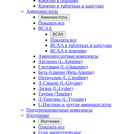
Креатин в порошке
Креатин в таблетках и капсулах
Аминокислоты
Аминокислоты
Показать все
BCAA
BCAA
Показать все
BCAA в таблетках и капсулах
BCAA в порошке
Аминокислотные комплексы
Аргинин (L-Arginine)
Глютамин (L-Glutamine)
Бета-Аланин (Beta-Alanine)
Цитруллин (L-Citrulline)
Л-Глицин (L-Glycine)
Лизин (L-Lysine)
Таурин (Taurine)
Л-Тирозин (L-Tyrosine)
L-Цистеин и другие аминокислоты
Предтренировочные комплексы
Изотоники
Изотоники
Показать все
Гели энергетические