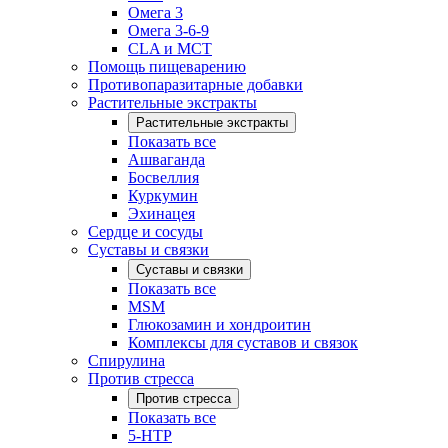
Омега 3
Омега 3-6-9
CLA и MCT
Помощь пищеварению
Противопаразитарные добавки
Растительные экстракты
Растительные экстракты
Показать все
Ашваганда
Босвеллия
Куркумин
Эхинацея
Сердце и сосуды
Суставы и связки
Суставы и связки
Показать все
MSM
Глюкозамин и хондроитин
Комплексы для суставов и связок
Спирулина
Против стресса
Против стресса
Показать все
5-HTP