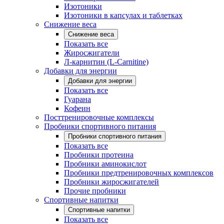
Изотоники
Изотоники в капсулах и таблетках
Снижение веса
Снижение веса
Показать все
Жиросжигатели
Л-карнитин (L-Carnitine)
Добавки для энергии
Добавки для энергии
Показать все
Гуарана
Кофеин
Посттренировочные комплексы
Пробники спортивного питания
Пробники спортивного питания
Показать все
Пробники протеина
Пробники аминокислот
Пробники предтренировочных комплексов
Пробники жиросжигателей
Прочие пробники
Спортивные напитки
Спортивные напитки
Показать все