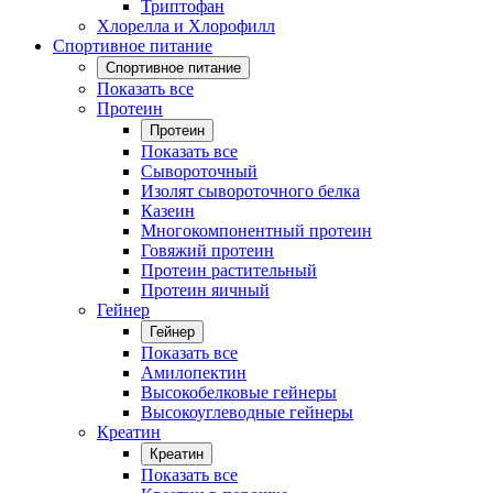
Триптофан
Хлорелла и Хлорофилл
Спортивное питание
Спортивное питание
Показать все
Протеин
Протеин
Показать все
Сывороточный
Изолят сывороточного белка
Казеин
Многокомпонентный протеин
Говяжий протеин
Протеин растительный
Протеин яичный
Гейнер
Гейнер
Показать все
Амилопектин
Высокобелковые гейнеры
Высокоуглеводные гейнеры
Креатин
Креатин
Показать все