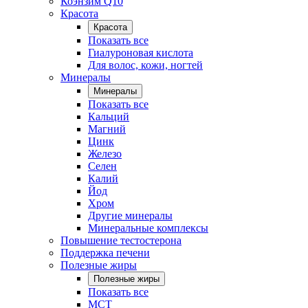
Коэнзим Q10
Красота
Красота
Показать все
Гиалуроновая кислота
Для волос, кожи, ногтей
Минералы
Минералы
Показать все
Кальций
Магний
Цинк
Железо
Селен
Калий
Йод
Хром
Другие минералы
Минеральные комплексы
Повышение тестостерона
Поддержка печени
Полезные жиры
Полезные жиры
Показать все
MCT