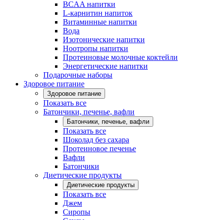
BCAA напитки
L-карнитин напиток
Витаминные напитки
Вода
Изотонические напитки
Ноотропы напитки
Протеиновые молочные коктейли
Энергетические напитки
Подарочные наборы
Здоровое питание
Здоровое питание
Показать все
Батончики, печенье, вафли
Батончики, печенье, вафли
Показать все
Шоколад без сахара
Протеиновое печенье
Вафли
Батончики
Диетические продукты
Диетические продукты
Показать все
Джем
Сиропы