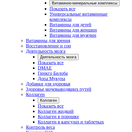
Витаминно-минеральные комплексы
Показать все
Универсальные витаминные
комплексы
Витамины для детей
Витамины для женщин
Витамины для мужчин
Витамины для зрения
Восстановление и сон
Деятельность мозга
Деятельность мозга
Показать все
DMAE
Гинкго Билоба
Допа Мукуна
Добавки для здоровья
Здоровье мочевыводящих путей
Коллаген
Коллаген
Показать все
Коллаген жидкий
Коллаген в порошке
Коллаген в капсулах и таблетках
Контроль веса