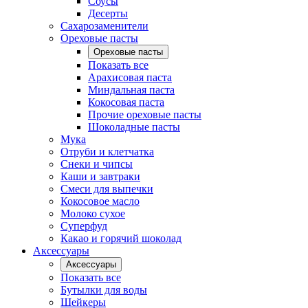
Соусы
Десерты
Сахарозаменители
Ореховые пасты
Ореховые пасты
Показать все
Арахисовая паста
Миндальная паста
Кокосовая паста
Прочие ореховые пасты
Шоколадные пасты
Мука
Отруби и клетчатка
Снеки и чипсы
Каши и завтраки
Смеси для выпечки
Кокосовое масло
Молоко сухое
Суперфуд
Какао и горячий шоколад
Аксессуары
Аксессуары
Показать все
Бутылки для воды
Шейкеры