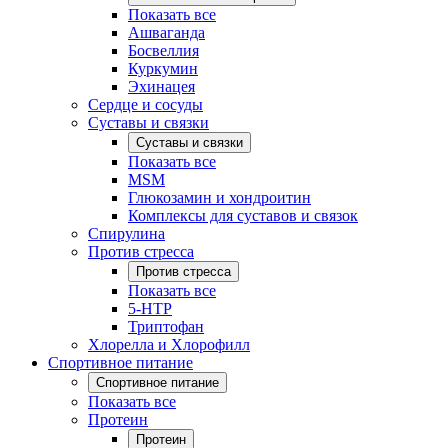
Показать все
Ашваганда
Босвеллия
Куркумин
Эхинацея
Сердце и сосуды
Суставы и связки
Суставы и связки
Показать все
MSM
Глюкозамин и хондроитин
Комплексы для суставов и связок
Спирулина
Против стресса
Против стресса
Показать все
5-HTP
Триптофан
Хлорелла и Хлорофилл
Спортивное питание
Спортивное питание
Показать все
Протеин
Протеин