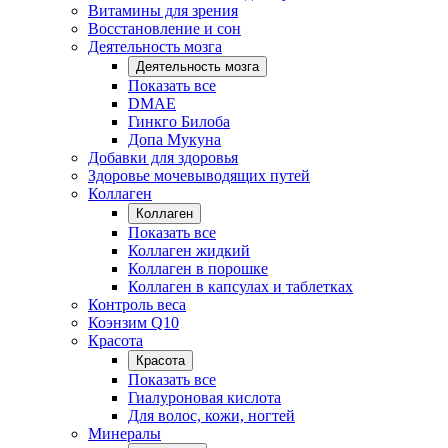
Витамины для зрения
Восстановление и сон
Деятельность мозга
Деятельность мозга
Показать все
DMAE
Гинкго Билоба
Допа Мукуна
Добавки для здоровья
Здоровье мочевыводящих путей
Коллаген
Коллаген
Показать все
Коллаген жидкий
Коллаген в порошке
Коллаген в капсулах и таблетках
Контроль веса
Коэнзим Q10
Красота
Красота
Показать все
Гиалуроновая кислота
Для волос, кожи, ногтей
Минералы