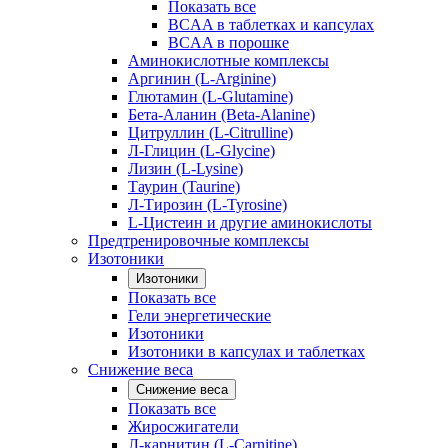
Показать все
BCAA в таблетках и капсулах
BCAA в порошке
Аминокислотные комплексы
Аргинин (L-Arginine)
Глютамин (L-Glutamine)
Бета-Аланин (Beta-Alanine)
Цитруллин (L-Citrulline)
Л-Глицин (L-Glycine)
Лизин (L-Lysine)
Таурин (Taurine)
Л-Тирозин (L-Tyrosine)
L-Цистеин и другие аминокислоты
Предтренировочные комплексы
Изотоники
Изотоники
Показать все
Гели энергетические
Изотоники
Изотоники в капсулах и таблетках
Снижение веса
Снижение веса
Показать все
Жиросжигатели
Л-карнитин (L-Carnitine)