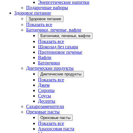
Энергетические напитки
Подарочные наборы
Здоровое питание
Здоровое питание
Показать все
Батончики, печенье, вафли
Батончики, печенье, вафли
Показать все
Шоколад без сахара
Протеиновое печенье
Вафли
Батончики
Диетические продукты
Диетические продукты
Показать все
Джем
Сиропы
Соусы
Десерты
Сахарозаменители
Ореховые пасты
Ореховые пасты
Показать все
Арахисовая паста