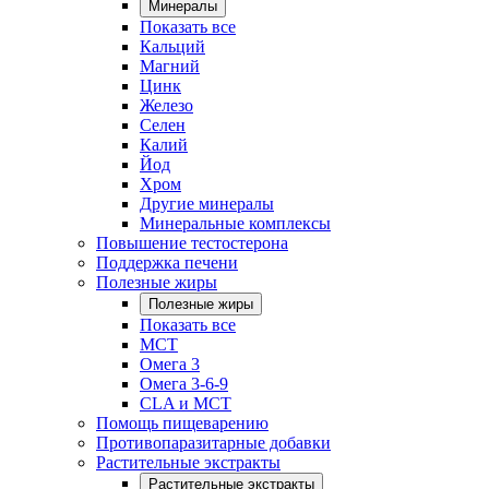
Минералы
Показать все
Кальций
Магний
Цинк
Железо
Селен
Калий
Йод
Хром
Другие минералы
Минеральные комплексы
Повышение тестостерона
Поддержка печени
Полезные жиры
Полезные жиры
Показать все
MCT
Омега 3
Омега 3-6-9
CLA и MCT
Помощь пищеварению
Противопаразитарные добавки
Растительные экстракты
Растительные экстракты