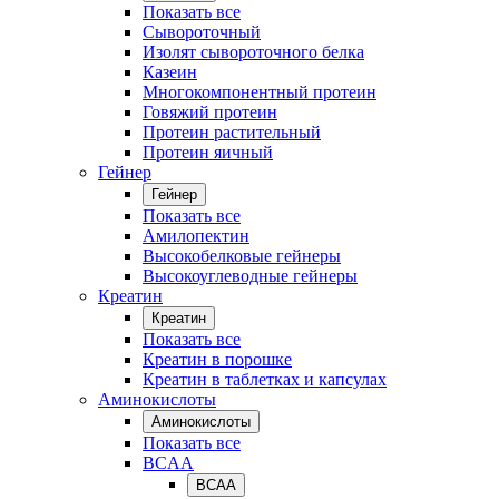
Показать все
Сывороточный
Изолят сывороточного белка
Казеин
Многокомпонентный протеин
Говяжий протеин
Протеин растительный
Протеин яичный
Гейнер
Гейнер
Показать все
Амилопектин
Высокобелковые гейнеры
Высокоуглеводные гейнеры
Креатин
Креатин
Показать все
Креатин в порошке
Креатин в таблетках и капсулах
Аминокислоты
Аминокислоты
Показать все
BCAA
BCAA