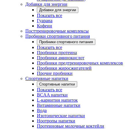
Добавки для энергии
Добавки для энергии
Показать все
Гуарана
Кофеин
Посттренировочные комплексы
Пробники спортивного питания
Пробники спортивного питания
Показать все
Пробники протеина
Пробники аминокислот
Пробники предтренировочных комплексов
Пробники жиросжигателей
Прочие пробники
Спортивные напитки
Спортивные напитки
Показать все
BCAA напитки
L-карнитин напиток
Витаминные напитки
Вода
Изотонические напитки
Ноотропы напитки
Протеиновые молочные коктейли