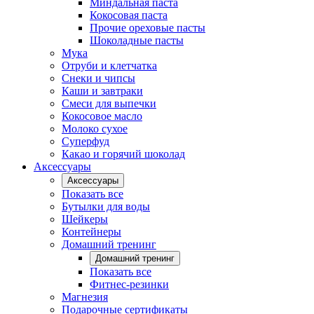
Миндальная паста
Кокосовая паста
Прочие ореховые пасты
Шоколадные пасты
Мука
Отруби и клетчатка
Снеки и чипсы
Каши и завтраки
Смеси для выпечки
Кокосовое масло
Молоко сухое
Суперфуд
Какао и горячий шоколад
Аксессуары
Аксессуары
Показать все
Бутылки для воды
Шейкеры
Контейнеры
Домашний тренинг
Домашний тренинг
Показать все
Фитнес-резинки
Магнезия
Подарочные сертификаты