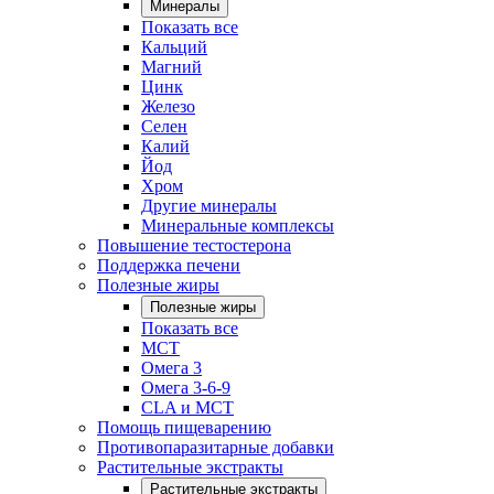
Минералы
Показать все
Кальций
Магний
Цинк
Железо
Селен
Калий
Йод
Хром
Другие минералы
Минеральные комплексы
Повышение тестостерона
Поддержка печени
Полезные жиры
Полезные жиры
Показать все
MCT
Омега 3
Омега 3-6-9
CLA и MCT
Помощь пищеварению
Противопаразитарные добавки
Растительные экстракты
Растительные экстракты