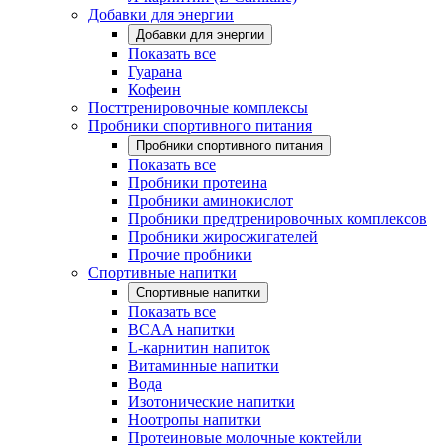
Добавки для энергии
Добавки для энергии
Показать все
Гуарана
Кофеин
Посттренировочные комплексы
Пробники спортивного питания
Пробники спортивного питания
Показать все
Пробники протеина
Пробники аминокислот
Пробники предтренировочных комплексов
Пробники жиросжигателей
Прочие пробники
Спортивные напитки
Спортивные напитки
Показать все
BCAA напитки
L-карнитин напиток
Витаминные напитки
Вода
Изотонические напитки
Ноотропы напитки
Протеиновые молочные коктейли