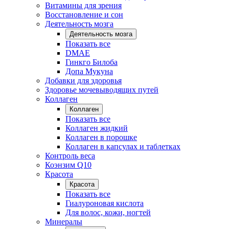
Витамины для зрения
Восстановление и сон
Деятельность мозга
Деятельность мозга
Показать все
DMAE
Гинкго Билоба
Допа Мукуна
Добавки для здоровья
Здоровье мочевыводящих путей
Коллаген
Коллаген
Показать все
Коллаген жидкий
Коллаген в порошке
Коллаген в капсулах и таблетках
Контроль веса
Коэнзим Q10
Красота
Красота
Показать все
Гиалуроновая кислота
Для волос, кожи, ногтей
Минералы