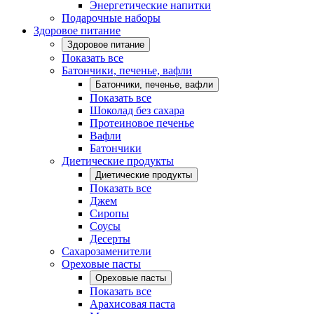
Энергетические напитки
Подарочные наборы
Здоровое питание
Здоровое питание
Показать все
Батончики, печенье, вафли
Батончики, печенье, вафли
Показать все
Шоколад без сахара
Протеиновое печенье
Вафли
Батончики
Диетические продукты
Диетические продукты
Показать все
Джем
Сиропы
Соусы
Десерты
Сахарозаменители
Ореховые пасты
Ореховые пасты
Показать все
Арахисовая паста