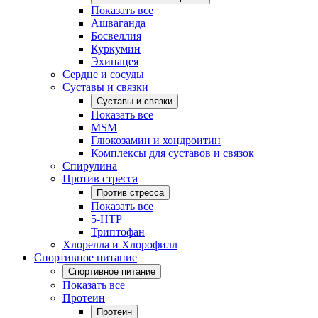
Показать все
Ашваганда
Босвеллия
Куркумин
Эхинацея
Сердце и сосуды
Суставы и связки
Суставы и связки
Показать все
MSM
Глюкозамин и хондроитин
Комплексы для суставов и связок
Спирулина
Против стресса
Против стресса
Показать все
5-HTP
Триптофан
Хлорелла и Хлорофилл
Спортивное питание
Спортивное питание
Показать все
Протеин
Протеин