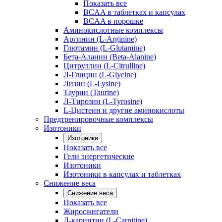
Показать все
BCAA в таблетках и капсулах
BCAA в порошке
Аминокислотные комплексы
Аргинин (L-Arginine)
Глютамин (L-Glutamine)
Бета-Аланин (Beta-Alanine)
Цитруллин (L-Citrulline)
Л-Глицин (L-Glycine)
Лизин (L-Lysine)
Таурин (Taurine)
Л-Тирозин (L-Tyrosine)
L-Цистеин и другие аминокислоты
Предтренировочные комплексы
Изотоники
Изотоники
Показать все
Гели энергетические
Изотоники
Изотоники в капсулах и таблетках
Снижение веса
Снижение веса
Показать все
Жиросжигатели
Л-карнитин (L-Carnitine)