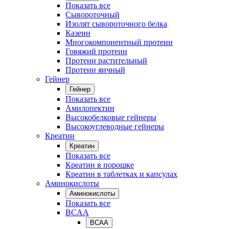
Показать все
Сывороточный
Изолят сывороточного белка
Казеин
Многокомпонентный протеин
Говяжий протеин
Протеин растительный
Протеин яичный
Гейнер
Гейнер
Показать все
Амилопектин
Высокобелковые гейнеры
Высокоуглеводные гейнеры
Креатин
Креатин
Показать все
Креатин в порошке
Креатин в таблетках и капсулах
Аминокислоты
Аминокислоты
Показать все
BCAA
BCAA