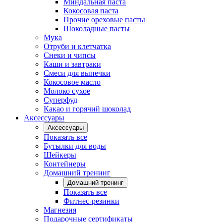
Миндальная паста
Кокосовая паста
Прочие ореховые пасты
Шоколадные пасты
Мука
Отруби и клетчатка
Снеки и чипсы
Каши и завтраки
Смеси для выпечки
Кокосовое масло
Молоко сухое
Суперфуд
Какао и горячий шоколад
Аксессуары
Аксессуары
Показать все
Бутылки для воды
Шейкеры
Контейнеры
Домашний тренинг
Домашний тренинг
Показать все
Фитнес-резинки
Магнезия
Подарочные сертификаты