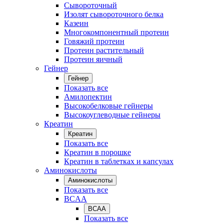
Сывороточный
Изолят сывороточного белка
Казеин
Многокомпонентный протеин
Говяжий протеин
Протеин растительный
Протеин яичный
Гейнер
Гейнер
Показать все
Амилопектин
Высокобелковые гейнеры
Высокоуглеводные гейнеры
Креатин
Креатин
Показать все
Креатин в порошке
Креатин в таблетках и капсулах
Аминокислоты
Аминокислоты
Показать все
BCAA
BCAA
Показать все