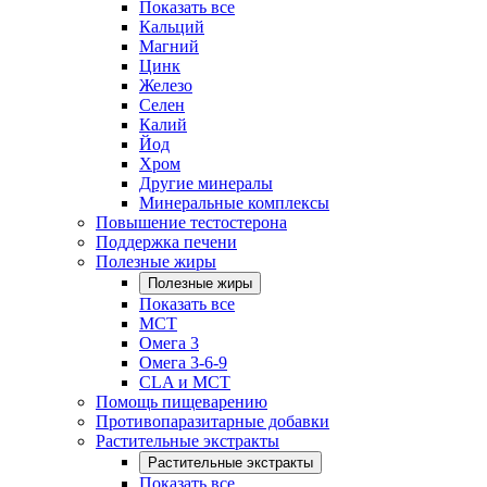
Показать все
Кальций
Магний
Цинк
Железо
Селен
Калий
Йод
Хром
Другие минералы
Минеральные комплексы
Повышение тестостерона
Поддержка печени
Полезные жиры
Полезные жиры
Показать все
MCT
Омега 3
Омега 3-6-9
CLA и MCT
Помощь пищеварению
Противопаразитарные добавки
Растительные экстракты
Растительные экстракты
Показать все