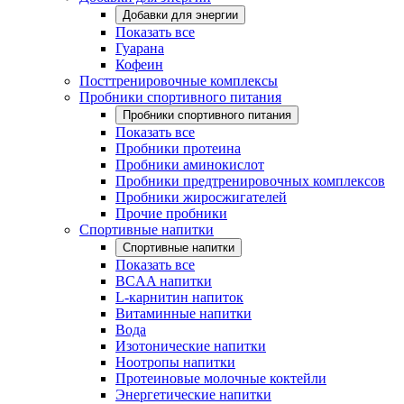
Добавки для энергии
Показать все
Гуарана
Кофеин
Посттренировочные комплексы
Пробники спортивного питания
Пробники спортивного питания
Показать все
Пробники протеина
Пробники аминокислот
Пробники предтренировочных комплексов
Пробники жиросжигателей
Прочие пробники
Спортивные напитки
Спортивные напитки
Показать все
BCAA напитки
L-карнитин напиток
Витаминные напитки
Вода
Изотонические напитки
Ноотропы напитки
Протеиновые молочные коктейли
Энергетические напитки