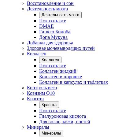
Восстановление и сон
Деятельность мозга
Деятельность мозга
Показать все
DMAE
Гинкго Билоба
Допа Мукуна
Добавки для здоровья
Здоровье мочевыводящих путей
Коллаген
Коллаген
Показать все
Коллаген жидкий
Коллаген в порошке
Коллаген в капсулах и таблетках
Контроль веса
Коэнзим Q10
Красота
Красота
Показать все
Гиалуроновая кислота
Для волос, кожи, ногтей
Минералы
Минералы