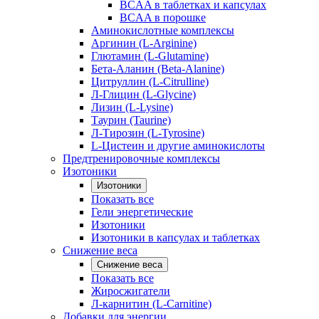
BCAA в таблетках и капсулах
BCAA в порошке
Аминокислотные комплексы
Аргинин (L-Arginine)
Глютамин (L-Glutamine)
Бета-Аланин (Beta-Alanine)
Цитруллин (L-Citrulline)
Л-Глицин (L-Glycine)
Лизин (L-Lysine)
Таурин (Taurine)
Л-Тирозин (L-Tyrosine)
L-Цистеин и другие аминокислоты
Предтренировочные комплексы
Изотоники
Изотоники
Показать все
Гели энергетические
Изотоники
Изотоники в капсулах и таблетках
Снижение веса
Снижение веса
Показать все
Жиросжигатели
Л-карнитин (L-Carnitine)
Добавки для энергии