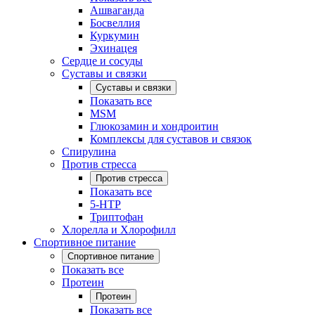
Ашваганда
Босвеллия
Куркумин
Эхинацея
Сердце и сосуды
Суставы и связки
Суставы и связки
Показать все
MSM
Глюкозамин и хондроитин
Комплексы для суставов и связок
Спирулина
Против стресса
Против стресса
Показать все
5-HTP
Триптофан
Хлорелла и Хлорофилл
Спортивное питание
Спортивное питание
Показать все
Протеин
Протеин
Показать все