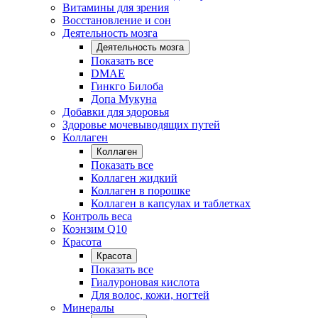
Витамины для зрения
Восстановление и сон
Деятельность мозга
Деятельность мозга
Показать все
DMAE
Гинкго Билоба
Допа Мукуна
Добавки для здоровья
Здоровье мочевыводящих путей
Коллаген
Коллаген
Показать все
Коллаген жидкий
Коллаген в порошке
Коллаген в капсулах и таблетках
Контроль веса
Коэнзим Q10
Красота
Красота
Показать все
Гиалуроновая кислота
Для волос, кожи, ногтей
Минералы