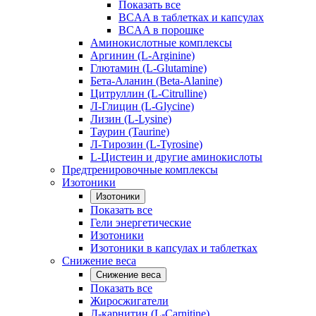
Показать все
BCAA в таблетках и капсулах
BCAA в порошке
Аминокислотные комплексы
Аргинин (L-Arginine)
Глютамин (L-Glutamine)
Бета-Аланин (Beta-Alanine)
Цитруллин (L-Citrulline)
Л-Глицин (L-Glycine)
Лизин (L-Lysine)
Таурин (Taurine)
Л-Тирозин (L-Tyrosine)
L-Цистеин и другие аминокислоты
Предтренировочные комплексы
Изотоники
Изотоники
Показать все
Гели энергетические
Изотоники
Изотоники в капсулах и таблетках
Снижение веса
Снижение веса
Показать все
Жиросжигатели
Л-карнитин (L-Carnitine)