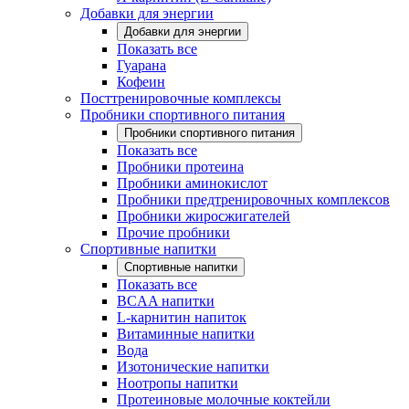
Добавки для энергии
Добавки для энергии
Показать все
Гуарана
Кофеин
Посттренировочные комплексы
Пробники спортивного питания
Пробники спортивного питания
Показать все
Пробники протеина
Пробники аминокислот
Пробники предтренировочных комплексов
Пробники жиросжигателей
Прочие пробники
Спортивные напитки
Спортивные напитки
Показать все
BCAA напитки
L-карнитин напиток
Витаминные напитки
Вода
Изотонические напитки
Ноотропы напитки
Протеиновые молочные коктейли