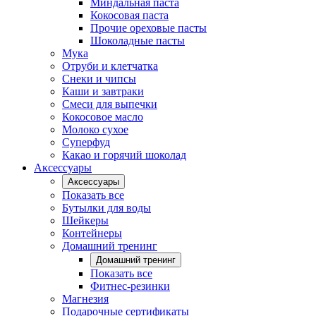
Миндальная паста
Кокосовая паста
Прочие ореховые пасты
Шоколадные пасты
Мука
Отруби и клетчатка
Снеки и чипсы
Каши и завтраки
Смеси для выпечки
Кокосовое масло
Молоко сухое
Суперфуд
Какао и горячий шоколад
Аксессуары
Аксессуары
Показать все
Бутылки для воды
Шейкеры
Контейнеры
Домашний тренинг
Домашний тренинг
Показать все
Фитнес-резинки
Магнезия
Подарочные сертификаты