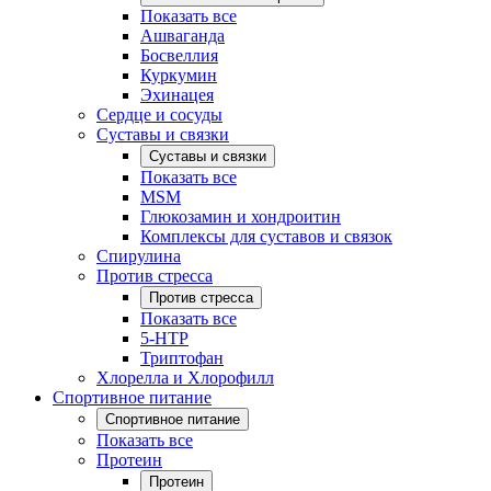
Показать все
Ашваганда
Босвеллия
Куркумин
Эхинацея
Сердце и сосуды
Суставы и связки
Суставы и связки
Показать все
MSM
Глюкозамин и хондроитин
Комплексы для суставов и связок
Спирулина
Против стресса
Против стресса
Показать все
5-HTP
Триптофан
Хлорелла и Хлорофилл
Спортивное питание
Спортивное питание
Показать все
Протеин
Протеин