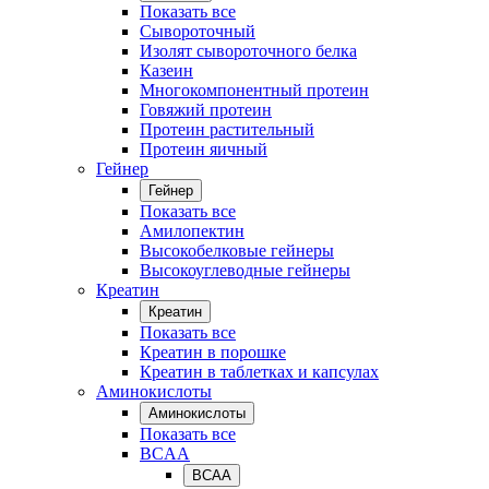
Показать все
Сывороточный
Изолят сывороточного белка
Казеин
Многокомпонентный протеин
Говяжий протеин
Протеин растительный
Протеин яичный
Гейнер
Гейнер
Показать все
Амилопектин
Высокобелковые гейнеры
Высокоуглеводные гейнеры
Креатин
Креатин
Показать все
Креатин в порошке
Креатин в таблетках и капсулах
Аминокислоты
Аминокислоты
Показать все
BCAA
BCAA