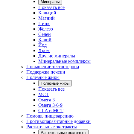
Минералы
Показать все
Кальций
Магний
Цинк
Железо
Селен
Калий
Йод
Хром
Другие минералы
Минеральные комплексы
Повышение тестостерона
Поддержка печени
Полезные жиры
Полезные жиры
Показать все
MCT
Омега 3
Омега 3-6-9
CLA и MCT
Помощь пищеварению
Противопаразитарные добавки
Растительные экстракты
Растительные экстракты