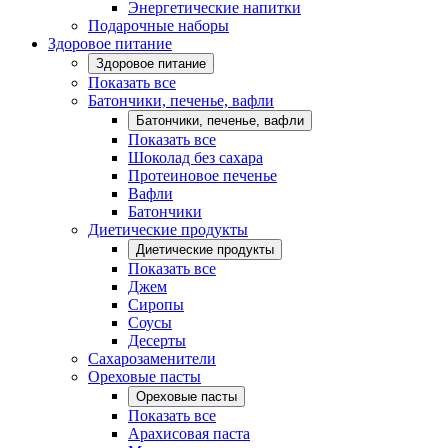
Энергетические напитки
Подарочные наборы
Здоровое питание
Здоровое питание
Показать все
Батончики, печенье, вафли
Батончики, печенье, вафли
Показать все
Шоколад без сахара
Протеиновое печенье
Вафли
Батончики
Диетические продукты
Диетические продукты
Показать все
Джем
Сиропы
Соусы
Десерты
Сахарозаменители
Ореховые пасты
Ореховые пасты
Показать все
Арахисовая паста