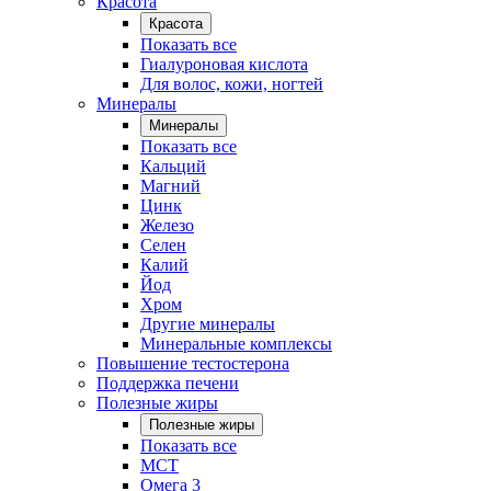
Красота
Красота
Показать все
Гиалуроновая кислота
Для волос, кожи, ногтей
Минералы
Минералы
Показать все
Кальций
Магний
Цинк
Железо
Селен
Калий
Йод
Хром
Другие минералы
Минеральные комплексы
Повышение тестостерона
Поддержка печени
Полезные жиры
Полезные жиры
Показать все
MCT
Омега 3