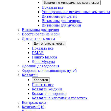
Витаминно-минеральные комплексы
Показать все
Универсальные витаминные комплексы
Витамины для детей
Витамины для женщин
Витамины для мужчин
Витамины для зрения
Восстановление и сон
Деятельность мозга
Деятельность мозга
Показать все
DMAE
Гинкго Билоба
Допа Мукуна
Добавки для здоровья
Здоровье мочевыводящих путей
Коллаген
Коллаген
Показать все
Коллаген жидкий
Коллаген в порошке
Коллаген в капсулах и таблетках
Контроль веса
Коэнзим Q10