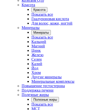
Коэнзим Q10
Красота
Красота
Показать все
Гиалуроновая кислота
Для волос, кожи, ногтей
Минералы
Минералы
Показать все
Кальций
Магний
Цинк
Железо
Селен
Калий
Йод
Хром
Другие минералы
Минеральные комплексы
Повышение тестостерона
Поддержка печени
Полезные жиры
Полезные жиры
Показать все
MCT