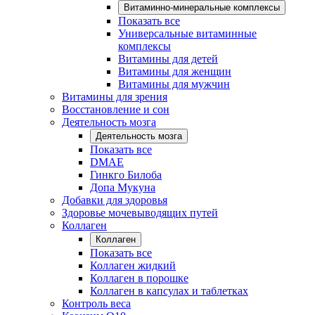
Витаминно-минеральные комплексы
Показать все
Универсальные витаминные
комплексы
Витамины для детей
Витамины для женщин
Витамины для мужчин
Витамины для зрения
Восстановление и сон
Деятельность мозга
Деятельность мозга
Показать все
DMAE
Гинкго Билоба
Допа Мукуна
Добавки для здоровья
Здоровье мочевыводящих путей
Коллаген
Коллаген
Показать все
Коллаген жидкий
Коллаген в порошке
Коллаген в капсулах и таблетках
Контроль веса