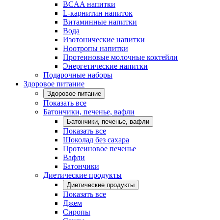
BCAA напитки
L-карнитин напиток
Витаминные напитки
Вода
Изотонические напитки
Ноотропы напитки
Протеиновые молочные коктейли
Энергетические напитки
Подарочные наборы
Здоровое питание
Здоровое питание
Показать все
Батончики, печенье, вафли
Батончики, печенье, вафли
Показать все
Шоколад без сахара
Протеиновое печенье
Вафли
Батончики
Диетические продукты
Диетические продукты
Показать все
Джем
Сиропы