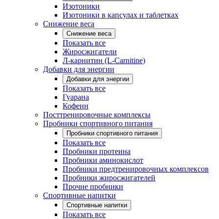
Изотоники
Изотоники в капсулах и таблетках
Снижение веса
Снижение веса
Показать все
Жиросжигатели
Л-карнитин (L-Carnitine)
Добавки для энергии
Добавки для энергии
Показать все
Гуарана
Кофеин
Посттренировочные комплексы
Пробники спортивного питания
Пробники спортивного питания
Показать все
Пробники протеина
Пробники аминокислот
Пробники предтренировочных комплексов
Пробники жиросжигателей
Прочие пробники
Спортивные напитки
Спортивные напитки
Показать все