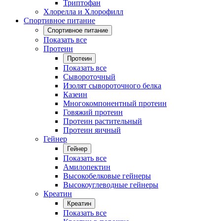
Триптофан
Хлорелла и Хлорофилл
Спортивное питание
Спортивное питание
Показать все
Протеин
Протеин
Показать все
Сывороточный
Изолят сывороточного белка
Казеин
Многокомпонентный протеин
Говяжий протеин
Протеин растительный
Протеин яичный
Гейнер
Гейнер
Показать все
Амилопектин
Высокобелковые гейнеры
Высокоуглеводные гейнеры
Креатин
Креатин
Показать все