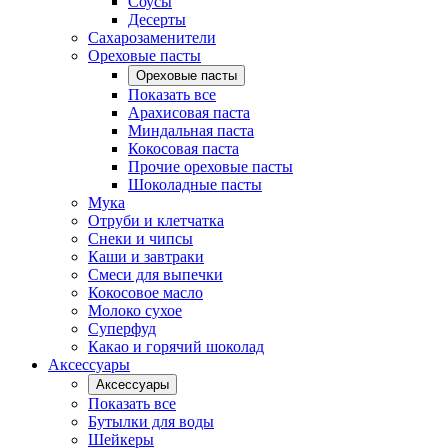
Соусы
Десерты
Сахарозаменители
Ореховые пасты
Ореховые пасты
Показать все
Арахисовая паста
Миндальная паста
Кокосовая паста
Прочие ореховые пасты
Шоколадные пасты
Мука
Отруби и клетчатка
Снеки и чипсы
Каши и завтраки
Смеси для выпечки
Кокосовое масло
Молоко сухое
Суперфуд
Какао и горячий шоколад
Аксессуары
Аксессуары
Показать все
Бутылки для воды
Шейкеры