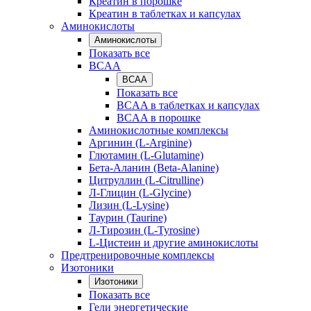
Креатин в порошке
Креатин в таблетках и капсулах
Аминокислоты
Аминокислоты
Показать все
BCAA
BCAA
Показать все
BCAA в таблетках и капсулах
BCAA в порошке
Аминокислотные комплексы
Аргинин (L-Arginine)
Глютамин (L-Glutamine)
Бета-Аланин (Beta-Alanine)
Цитруллин (L-Citrulline)
Л-Глицин (L-Glycine)
Лизин (L-Lysine)
Таурин (Taurine)
Л-Тирозин (L-Tyrosine)
L-Цистеин и другие аминокислоты
Предтренировочные комплексы
Изотоники
Изотоники
Показать все
Гели энергетические