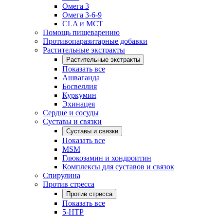
Омега 3
Омега 3-6-9
CLA и MCT
Помощь пищеварению
Противопаразитарные добавки
Растительные экстракты
Растительные экстракты
Показать все
Ашваганда
Босвеллия
Куркумин
Эхинацея
Сердце и сосуды
Суставы и связки
Суставы и связки
Показать все
MSM
Глюкозамин и хондроитин
Комплексы для суставов и связок
Спирулина
Против стресса
Против стресса
Показать все
5-HTP