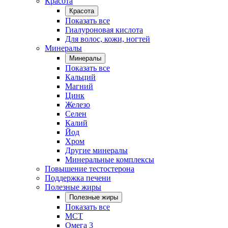
Красота
Красота
Показать все
Гиалуроновая кислота
Для волос, кожи, ногтей
Минералы
Минералы
Показать все
Кальций
Магний
Цинк
Железо
Селен
Калий
Йод
Хром
Другие минералы
Минеральные комплексы
Повышение тестостерона
Поддержка печени
Полезные жиры
Полезные жиры
Показать все
MCT
Омега 3