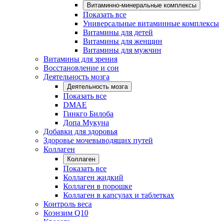
Витаминно-минеральные комплексы
Показать все
Универсальные витаминные комплексы
Витамины для детей
Витамины для женщин
Витамины для мужчин
Витамины для зрения
Восстановление и сон
Деятельность мозга
Деятельность мозга
Показать все
DMAE
Гинкго Билоба
Допа Мукуна
Добавки для здоровья
Здоровье мочевыводящих путей
Коллаген
Коллаген
Показать все
Коллаген жидкий
Коллаген в порошке
Коллаген в капсулах и таблетках
Контроль веса
Коэнзим Q10