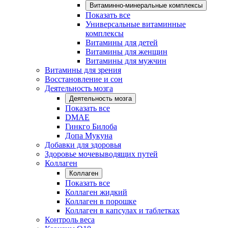
Витаминно-минеральные комплексы
Показать все
Универсальные витаминные
комплексы
Витамины для детей
Витамины для женщин
Витамины для мужчин
Витамины для зрения
Восстановление и сон
Деятельность мозга
Деятельность мозга
Показать все
DMAE
Гинкго Билоба
Допа Мукуна
Добавки для здоровья
Здоровье мочевыводящих путей
Коллаген
Коллаген
Показать все
Коллаген жидкий
Коллаген в порошке
Коллаген в капсулах и таблетках
Контроль веса