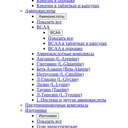
Креатин в порошке
Креатин в таблетках и капсулах
Аминокислоты
Аминокислоты
Показать все
BCAA
BCAA
Показать все
BCAA в таблетках и капсулах
BCAA в порошке
Аминокислотные комплексы
Аргинин (L-Arginine)
Глютамин (L-Glutamine)
Бета-Аланин (Beta-Alanine)
Цитруллин (L-Citrulline)
Л-Глицин (L-Glycine)
Лизин (L-Lysine)
Таурин (Taurine)
Л-Тирозин (L-Tyrosine)
L-Цистеин и другие аминокислоты
Предтренировочные комплексы
Изотоники
Изотоники
Показать все
Гели энергетические