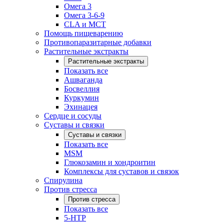
Омега 3
Омега 3-6-9
CLA и MCT
Помощь пищеварению
Противопаразитарные добавки
Растительные экстракты
Растительные экстракты
Показать все
Ашваганда
Босвеллия
Куркумин
Эхинацея
Сердце и сосуды
Суставы и связки
Суставы и связки
Показать все
MSM
Глюкозамин и хондроитин
Комплексы для суставов и связок
Спирулина
Против стресса
Против стресса
Показать все
5-HTP