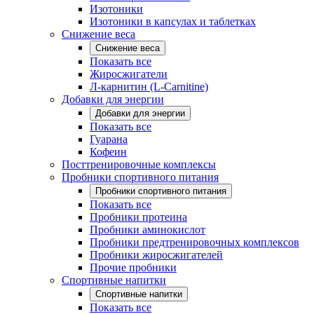
Изотоники
Изотоники в капсулах и таблетках
Снижение веса
Снижение веса
Показать все
Жиросжигатели
Л-карнитин (L-Carnitine)
Добавки для энергии
Добавки для энергии
Показать все
Гуарана
Кофеин
Посттренировочные комплексы
Пробники спортивного питания
Пробники спортивного питания
Показать все
Пробники протеина
Пробники аминокислот
Пробники предтренировочных комплексов
Пробники жиросжигателей
Прочие пробники
Спортивные напитки
Спортивные напитки
Показать все