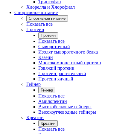
Триптофан
Хлорелла и Хлорофилл
Спортивное питание
Спортивное питание
Показать все
Протеин
Протеин
Показать все
Сывороточный
Изолят сывороточного белка
Казеин
Многокомпонентный протеин
Говяжий протеин
Протеин растительный
Протеин яичный
Гейнер
Гейнер
Показать все
Амилопектин
Высокобелковые гейнеры
Высокоуглеводные гейнеры
Креатин
Креатин
Показать все