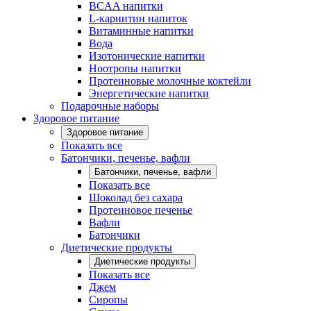
BCAA напитки
L-карнитин напиток
Витаминные напитки
Вода
Изотонические напитки
Ноотропы напитки
Протеиновые молочные коктейли
Энергетические напитки
Подарочные наборы
Здоровое питание
Здоровое питание
Показать все
Батончики, печенье, вафли
Батончики, печенье, вафли
Показать все
Шоколад без сахара
Протеиновое печенье
Вафли
Батончики
Диетические продукты
Диетические продукты
Показать все
Джем
Сиропы