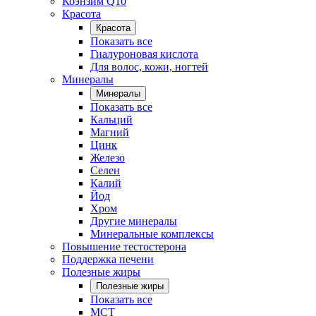
Коэнзим Q10
Красота
Красота
Показать все
Гиалуроновая кислота
Для волос, кожи, ногтей
Минералы
Минералы
Показать все
Кальций
Магний
Цинк
Железо
Селен
Калий
Йод
Хром
Другие минералы
Минеральные комплексы
Повышение тестостерона
Поддержка печени
Полезные жиры
Полезные жиры
Показать все
MCT