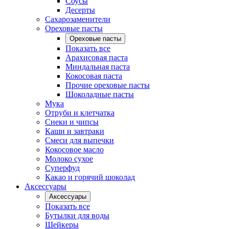
Соусы
Десерты
Сахарозаменители
Ореховые пасты
Ореховые пасты
Показать все
Арахисовая паста
Миндальная паста
Кокосовая паста
Прочие ореховые пасты
Шоколадные пасты
Мука
Отруби и клетчатка
Снеки и чипсы
Каши и завтраки
Смеси для выпечки
Кокосовое масло
Молоко сухое
Суперфуд
Какао и горячий шоколад
Аксессуары
Аксессуары
Показать все
Бутылки для воды
Шейкеры