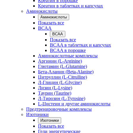
Креатин в порошке
Креатин в таблетках и капсулах
Аминокислоты
Аминокислоты
Показать все
BCAA
BCAA
Показать все
BCAA в таблетках и капсулах
BCAA в порошке
Аминокислотные комплексы
Аргинин (L-Arginine)
Глютамин (L-Glutamine)
Бета-Аланин (Beta-Alanine)
Цитруллин (L-Citrulline)
Л-Глицин (L-Glycine)
Лизин (L-Lysine)
Таурин (Taurine)
Л-Тирозин (L-Tyrosine)
L-Цистеин и другие аминокислоты
Предтренировочные комплексы
Изотоники
Изотоники
Показать все
Гели энергетические