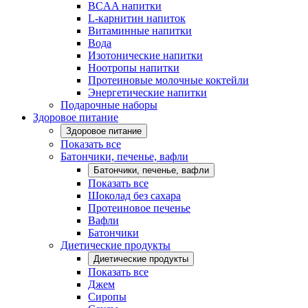
BCAA напитки
L-карнитин напиток
Витаминные напитки
Вода
Изотонические напитки
Ноотропы напитки
Протеиновые молочные коктейли
Энергетические напитки
Подарочные наборы
Здоровое питание
Здоровое питание
Показать все
Батончики, печенье, вафли
Батончики, печенье, вафли
Показать все
Шоколад без сахара
Протеиновое печенье
Вафли
Батончики
Диетические продукты
Диетические продукты
Показать все
Джем
Сиропы