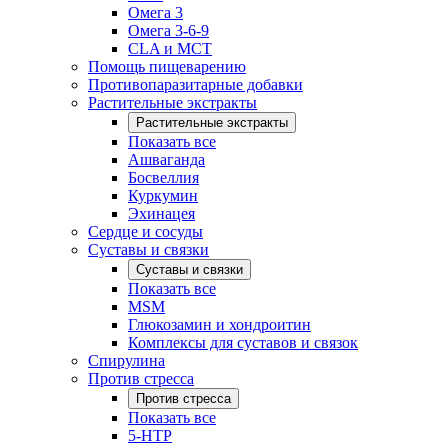
Омега 3
Омега 3-6-9
CLA и MCT
Помощь пищеварению
Противопаразитарные добавки
Растительные экстракты
Растительные экстракты
Показать все
Ашваганда
Босвеллия
Куркумин
Эхинацея
Сердце и сосуды
Суставы и связки
Суставы и связки
Показать все
MSM
Глюкозамин и хондроитин
Комплексы для суставов и связок
Спирулина
Против стресса
Против стресса
Показать все
5-HTP