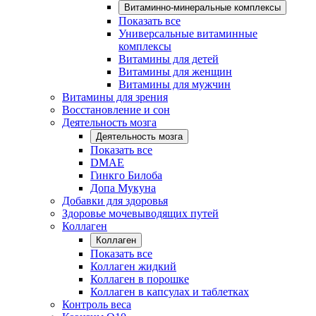
Витаминно-минеральные комплексы
Показать все
Универсальные витаминные
комплексы
Витамины для детей
Витамины для женщин
Витамины для мужчин
Витамины для зрения
Восстановление и сон
Деятельность мозга
Деятельность мозга
Показать все
DMAE
Гинкго Билоба
Допа Мукуна
Добавки для здоровья
Здоровье мочевыводящих путей
Коллаген
Коллаген
Показать все
Коллаген жидкий
Коллаген в порошке
Коллаген в капсулах и таблетках
Контроль веса