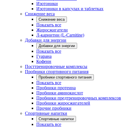
Изотоники
Изотоники в капсулах и таблетках
Снижение веса
Снижение веса
Показать все
Жиросжигатели
Л-карнитин (L-Carnitine)
Добавки для энергии
Добавки для энергии
Показать все
Гуарана
Кофеин
Посттренировочные комплексы
Пробники спортивного питания
Пробники спортивного питания
Показать все
Пробники протеина
Пробники аминокислот
Пробники предтренировочных комплексов
Пробники жиросжигателей
Прочие пробники
Спортивные напитки
Спортивные напитки
Показать все