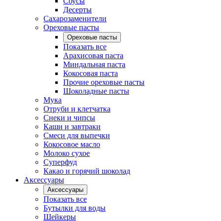
Соусы
Десерты
Сахарозаменители
Ореховые пасты
Ореховые пасты
Показать все
Арахисовая паста
Миндальная паста
Кокосовая паста
Прочие ореховые пасты
Шоколадные пасты
Мука
Отруби и клетчатка
Снеки и чипсы
Каши и завтраки
Смеси для выпечки
Кокосовое масло
Молоко сухое
Суперфуд
Какао и горячий шоколад
Аксессуары
Аксессуары
Показать все
Бутылки для воды
Шейкеры