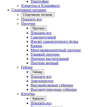
Триптофан
Хлорелла и Хлорофилл
Спортивное питание
Спортивное питание
Показать все
Протеин
Протеин
Показать все
Сывороточный
Изолят сывороточного белка
Казеин
Многокомпонентный протеин
Говяжий протеин
Протеин растительный
Протеин яичный
Гейнер
Гейнер
Показать все
Амилопектин
Высокобелковые гейнеры
Высокоуглеводные гейнеры
Креатин
Креатин
Показать все