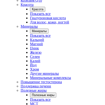
Коэнзим Q10
Красота
Красота
Показать все
Гиалуроновая кислота
Для волос, кожи, ногтей
Минералы
Минералы
Показать все
Кальций
Магний
Цинк
Железо
Селен
Калий
Йод
Хром
Другие минералы
Минеральные комплексы
Повышение тестостерона
Поддержка печени
Полезные жиры
Полезные жиры
Показать все
MCT