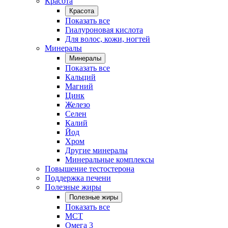
Красота
Красота
Показать все
Гиалуроновая кислота
Для волос, кожи, ногтей
Минералы
Минералы
Показать все
Кальций
Магний
Цинк
Железо
Селен
Калий
Йод
Хром
Другие минералы
Минеральные комплексы
Повышение тестостерона
Поддержка печени
Полезные жиры
Полезные жиры
Показать все
MCT
Омега 3