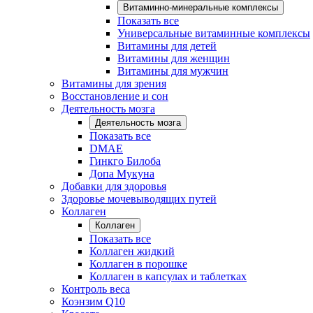
Витаминно-минеральные комплексы
Показать все
Универсальные витаминные комплексы
Витамины для детей
Витамины для женщин
Витамины для мужчин
Витамины для зрения
Восстановление и сон
Деятельность мозга
Деятельность мозга
Показать все
DMAE
Гинкго Билоба
Допа Мукуна
Добавки для здоровья
Здоровье мочевыводящих путей
Коллаген
Коллаген
Показать все
Коллаген жидкий
Коллаген в порошке
Коллаген в капсулах и таблетках
Контроль веса
Коэнзим Q10