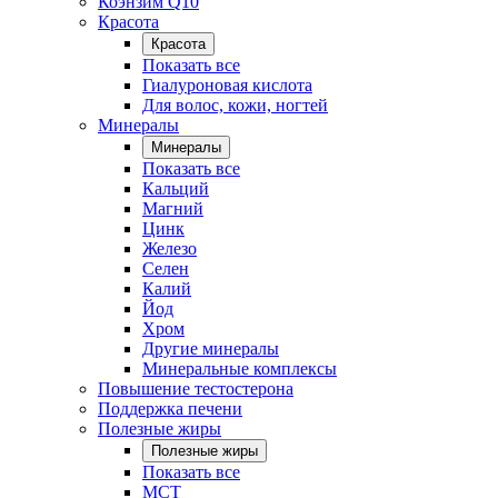
Коэнзим Q10
Красота
Красота
Показать все
Гиалуроновая кислота
Для волос, кожи, ногтей
Минералы
Минералы
Показать все
Кальций
Магний
Цинк
Железо
Селен
Калий
Йод
Хром
Другие минералы
Минеральные комплексы
Повышение тестостерона
Поддержка печени
Полезные жиры
Полезные жиры
Показать все
MCT