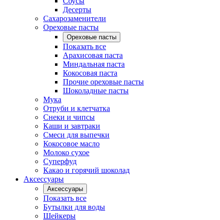
Соусы
Десерты
Сахарозаменители
Ореховые пасты
Ореховые пасты
Показать все
Арахисовая паста
Миндальная паста
Кокосовая паста
Прочие ореховые пасты
Шоколадные пасты
Мука
Отруби и клетчатка
Снеки и чипсы
Каши и завтраки
Смеси для выпечки
Кокосовое масло
Молоко сухое
Суперфуд
Какао и горячий шоколад
Аксессуары
Аксессуары
Показать все
Бутылки для воды
Шейкеры