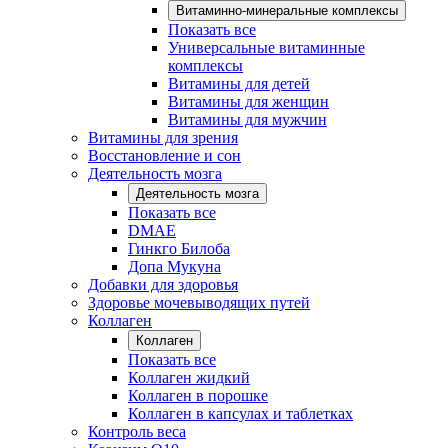
Витаминно-минеральные комплексы
Показать все
Универсальные витаминные
комплексы
Витамины для детей
Витамины для женщин
Витамины для мужчин
Витамины для зрения
Восстановление и сон
Деятельность мозга
Деятельность мозга
Показать все
DMAE
Гинкго Билоба
Допа Мукуна
Добавки для здоровья
Здоровье мочевыводящих путей
Коллаген
Коллаген
Показать все
Коллаген жидкий
Коллаген в порошке
Коллаген в капсулах и таблетках
Контроль веса