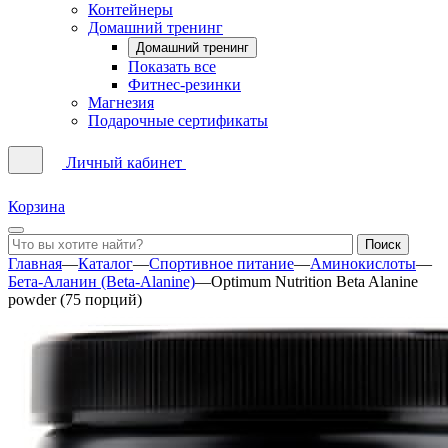
Контейнеры
Домашний тренинг
Домашний тренинг
Показать все
Фитнес-резинки
Магнезия
Подарочные сертификаты
Личный кабинет
Корзина
Главная
—
Каталог
—
Спортивное питание
—
Аминокислоты
—
Бета-Аланин (Beta-Alanine)
—
Optimum Nutrition Beta Alanine
powder (75 порций)