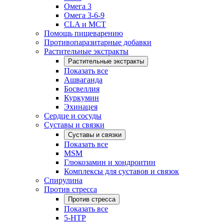
Омега 3
Омега 3-6-9
CLA и MCT
Помощь пищеварению
Противопаразитарные добавки
Растительные экстракты
Растительные экстракты
Показать все
Ашваганда
Босвеллия
Куркумин
Эхинацея
Сердце и сосуды
Суставы и связки
Суставы и связки
Показать все
MSM
Глюкозамин и хондроитин
Комплексы для суставов и связок
Спирулина
Против стресса
Против стресса
Показать все
5-HTP