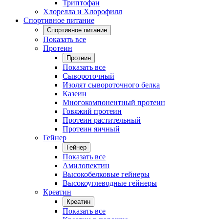
Триптофан
Хлорелла и Хлорофилл
Спортивное питание
Спортивное питание
Показать все
Протеин
Протеин
Показать все
Сывороточный
Изолят сывороточного белка
Казеин
Многокомпонентный протеин
Говяжий протеин
Протеин растительный
Протеин яичный
Гейнер
Гейнер
Показать все
Амилопектин
Высокобелковые гейнеры
Высокоуглеводные гейнеры
Креатин
Креатин
Показать все