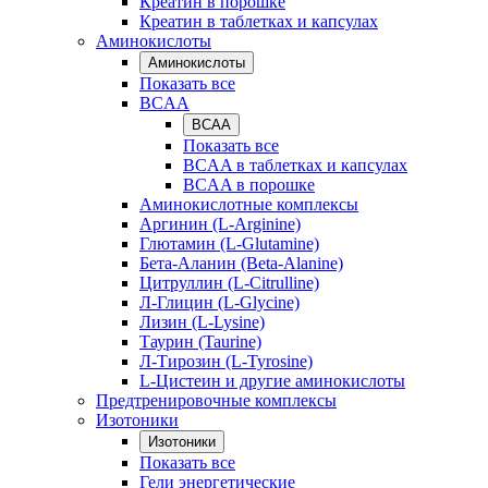
Креатин в порошке
Креатин в таблетках и капсулах
Аминокислоты
Аминокислоты
Показать все
BCAA
BCAA
Показать все
BCAA в таблетках и капсулах
BCAA в порошке
Аминокислотные комплексы
Аргинин (L-Arginine)
Глютамин (L-Glutamine)
Бета-Аланин (Beta-Alanine)
Цитруллин (L-Citrulline)
Л-Глицин (L-Glycine)
Лизин (L-Lysine)
Таурин (Taurine)
Л-Тирозин (L-Tyrosine)
L-Цистеин и другие аминокислоты
Предтренировочные комплексы
Изотоники
Изотоники
Показать все
Гели энергетические