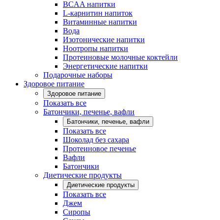
BCAA напитки
L-карнитин напиток
Витаминные напитки
Вода
Изотонические напитки
Ноотропы напитки
Протеиновые молочные коктейли
Энергетические напитки
Подарочные наборы
Здоровое питание
Здоровое питание
Показать все
Батончики, печенье, вафли
Батончики, печенье, вафли
Показать все
Шоколад без сахара
Протеиновое печенье
Вафли
Батончики
Диетические продукты
Диетические продукты
Показать все
Джем
Сиропы