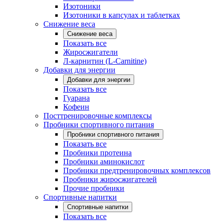
Изотоники
Изотоники в капсулах и таблетках
Снижение веса
Снижение веса
Показать все
Жиросжигатели
Л-карнитин (L-Carnitine)
Добавки для энергии
Добавки для энергии
Показать все
Гуарана
Кофеин
Посттренировочные комплексы
Пробники спортивного питания
Пробники спортивного питания
Показать все
Пробники протеина
Пробники аминокислот
Пробники предтренировочных комплексов
Пробники жиросжигателей
Прочие пробники
Спортивные напитки
Спортивные напитки
Показать все