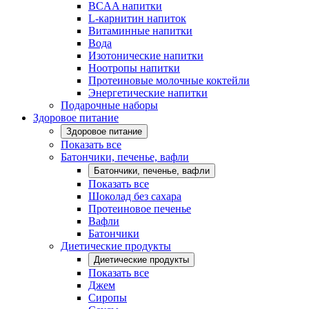
BCAA напитки
L-карнитин напиток
Витаминные напитки
Вода
Изотонические напитки
Ноотропы напитки
Протеиновые молочные коктейли
Энергетические напитки
Подарочные наборы
Здоровое питание
Здоровое питание
Показать все
Батончики, печенье, вафли
Батончики, печенье, вафли
Показать все
Шоколад без сахара
Протеиновое печенье
Вафли
Батончики
Диетические продукты
Диетические продукты
Показать все
Джем
Сиропы