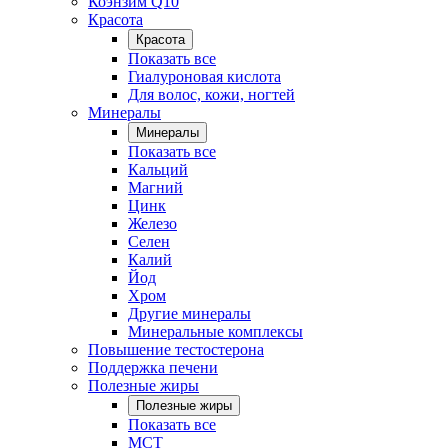
Коэнзим Q10
Красота
Красота
Показать все
Гиалуроновая кислота
Для волос, кожи, ногтей
Минералы
Минералы
Показать все
Кальций
Магний
Цинк
Железо
Селен
Калий
Йод
Хром
Другие минералы
Минеральные комплексы
Повышение тестостерона
Поддержка печени
Полезные жиры
Полезные жиры
Показать все
MCT