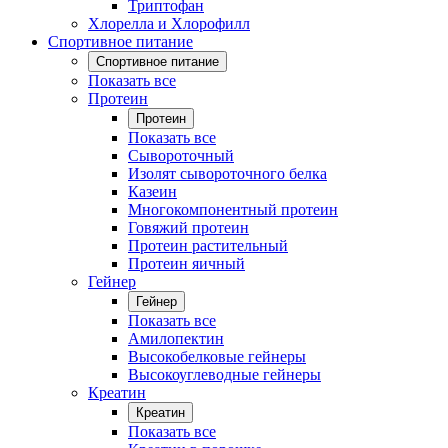
Триптофан
Хлорелла и Хлорофилл
Спортивное питание
Спортивное питание
Показать все
Протеин
Протеин
Показать все
Сывороточный
Изолят сывороточного белка
Казеин
Многокомпонентный протеин
Говяжий протеин
Протеин растительный
Протеин яичный
Гейнер
Гейнер
Показать все
Амилопектин
Высокобелковые гейнеры
Высокоуглеводные гейнеры
Креатин
Креатин
Показать все