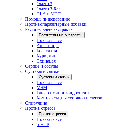
Омега 3
Омега 3-6-9
CLA и MCT
Помощь пищеварению
Противопаразитарные добавки
Растительные экстракты
Растительные экстракты
Показать все
Ашваганда
Босвеллия
Куркумин
Эхинацея
Сердце и сосуды
Суставы и связки
Суставы и связки
Показать все
MSM
Глюкозамин и хондроитин
Комплексы для суставов и связок
Спирулина
Против стресса
Против стресса
Показать все
5-HTP