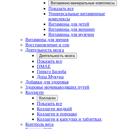
Витаминно-минеральные комплексы
Показать все
Универсальные витаминные
комплексы
Витамины для детей
Витамины для женщин
Витамины для мужчин
Витамины для зрения
Восстановление и сон
Деятельность мозга
Деятельность мозга
Показать все
DMAE
Гинкго Билоба
Допа Мукуна
Добавки для здоровья
Здоровье мочевыводящих путей
Коллаген
Коллаген
Показать все
Коллаген жидкий
Коллаген в порошке
Коллаген в капсулах и таблетках
Контроль веса