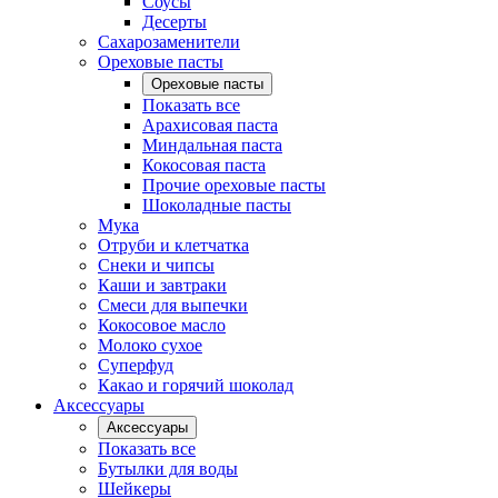
Соусы
Десерты
Сахарозаменители
Ореховые пасты
Ореховые пасты
Показать все
Арахисовая паста
Миндальная паста
Кокосовая паста
Прочие ореховые пасты
Шоколадные пасты
Мука
Отруби и клетчатка
Снеки и чипсы
Каши и завтраки
Смеси для выпечки
Кокосовое масло
Молоко сухое
Суперфуд
Какао и горячий шоколад
Аксессуары
Аксессуары
Показать все
Бутылки для воды
Шейкеры