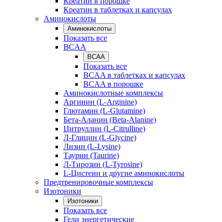
Креатин в порошке
Креатин в таблетках и капсулах
Аминокислоты
Аминокислоты
Показать все
BCAA
BCAA
Показать все
BCAA в таблетках и капсулах
BCAA в порошке
Аминокислотные комплексы
Аргинин (L-Arginine)
Глютамин (L-Glutamine)
Бета-Аланин (Beta-Alanine)
Цитруллин (L-Citrulline)
Л-Глицин (L-Glycine)
Лизин (L-Lysine)
Таурин (Taurine)
Л-Тирозин (L-Tyrosine)
L-Цистеин и другие аминокислоты
Предтренировочные комплексы
Изотоники
Изотоники
Показать все
Гели энергетические