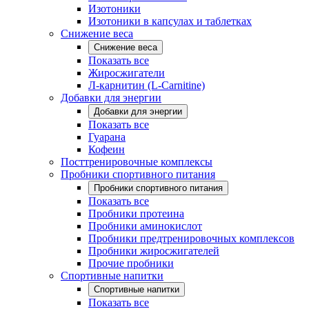
Изотоники
Изотоники в капсулах и таблетках
Снижение веса
Снижение веса
Показать все
Жиросжигатели
Л-карнитин (L-Carnitine)
Добавки для энергии
Добавки для энергии
Показать все
Гуарана
Кофеин
Посттренировочные комплексы
Пробники спортивного питания
Пробники спортивного питания
Показать все
Пробники протеина
Пробники аминокислот
Пробники предтренировочных комплексов
Пробники жиросжигателей
Прочие пробники
Спортивные напитки
Спортивные напитки
Показать все