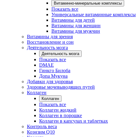
Витаминно-минеральные комплексы
Показать все
Универсальные витаминные комплексы
Витамины для детей
Витамины для женщин
Витамины для мужчин
Витамины для зрения
Восстановление и сон
Деятельность мозга
Деятельность мозга
Показать все
DMAE
Гинкго Билоба
Допа Мукуна
Добавки для здоровья
Здоровье мочевыводящих путей
Коллаген
Коллаген
Показать все
Коллаген жидкий
Коллаген в порошке
Коллаген в капсулах и таблетках
Контроль веса
Коэнзим Q10