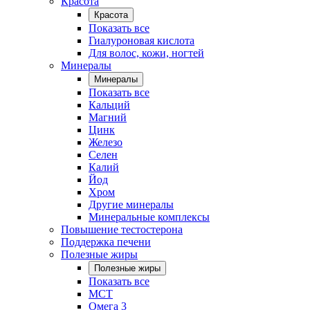
Красота
Красота
Показать все
Гиалуроновая кислота
Для волос, кожи, ногтей
Минералы
Минералы
Показать все
Кальций
Магний
Цинк
Железо
Селен
Калий
Йод
Хром
Другие минералы
Минеральные комплексы
Повышение тестостерона
Поддержка печени
Полезные жиры
Полезные жиры
Показать все
MCT
Омега 3