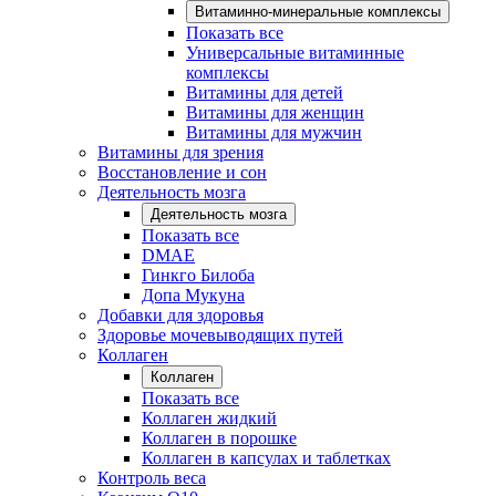
Витаминно-минеральные комплексы
Показать все
Универсальные витаминные
комплексы
Витамины для детей
Витамины для женщин
Витамины для мужчин
Витамины для зрения
Восстановление и сон
Деятельность мозга
Деятельность мозга
Показать все
DMAE
Гинкго Билоба
Допа Мукуна
Добавки для здоровья
Здоровье мочевыводящих путей
Коллаген
Коллаген
Показать все
Коллаген жидкий
Коллаген в порошке
Коллаген в капсулах и таблетках
Контроль веса