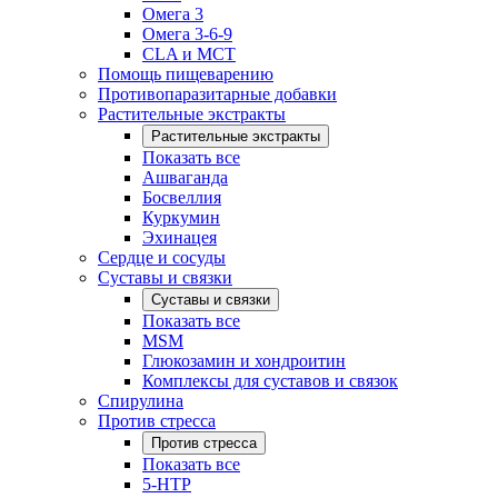
Омега 3
Омега 3-6-9
CLA и MCT
Помощь пищеварению
Противопаразитарные добавки
Растительные экстракты
Растительные экстракты
Показать все
Ашваганда
Босвеллия
Куркумин
Эхинацея
Сердце и сосуды
Суставы и связки
Суставы и связки
Показать все
MSM
Глюкозамин и хондроитин
Комплексы для суставов и связок
Спирулина
Против стресса
Против стресса
Показать все
5-HTP