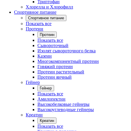
Триптофан
Хлорелла и Хлорофилл
Спортивное питание
Спортивное питание
Показать все
Протеин
Протеин
Показать все
Сывороточный
Изолят сывороточного белка
Казеин
Многокомпонентный протеин
Говяжий протеин
Протеин растительный
Протеин яичный
Гейнер
Гейнер
Показать все
Амилопектин
Высокобелковые гейнеры
Высокоуглеводные гейнеры
Креатин
Креатин
Показать все