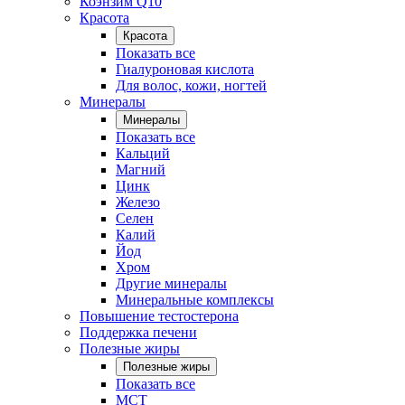
Коэнзим Q10
Красота
Красота
Показать все
Гиалуроновая кислота
Для волос, кожи, ногтей
Минералы
Минералы
Показать все
Кальций
Магний
Цинк
Железо
Селен
Калий
Йод
Хром
Другие минералы
Минеральные комплексы
Повышение тестостерона
Поддержка печени
Полезные жиры
Полезные жиры
Показать все
MCT