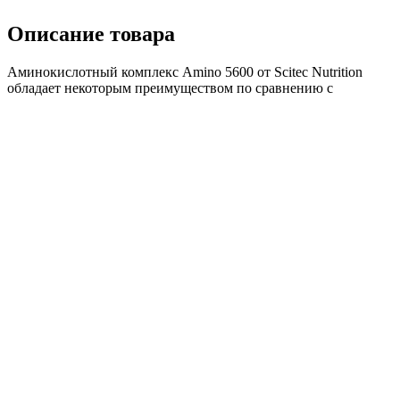
Описание товара
Аминокислотный комплекс Amino 5600 от Scitec Nutrition
обладает некоторым преимуществом по сравнению с
протеинами, поскольку он является источником готовых к
усвоению аминокислот. Если ваша цель заключается в
быстром насыщении мышц строительным материалом, что
важно в первую очередь перед тренировкой и после нее, то
делайте ставку на спортивное питание подобной
направленности. С таким набором нутриентов ваши мышцы
будут обеспечены строительным материалом, необходимым
для поддержания мышечного роста, предупреждения
катаболизма, а также для восстановления после тренировки.
Состав товара
Ингредиенты:
L-аланин 143 мг
L-аргинин 84 мг
L-аспарагин 321 мг
L-цистин 88 мг
L-глютаминовая кислота 901 мг
Глицин 57 мг