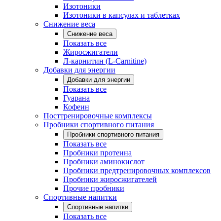
Изотоники
Изотоники в капсулах и таблетках
Снижение веса
Снижение веса
Показать все
Жиросжигатели
Л-карнитин (L-Carnitine)
Добавки для энергии
Добавки для энергии
Показать все
Гуарана
Кофеин
Посттренировочные комплексы
Пробники спортивного питания
Пробники спортивного питания
Показать все
Пробники протеина
Пробники аминокислот
Пробники предтренировочных комплексов
Пробники жиросжигателей
Прочие пробники
Спортивные напитки
Спортивные напитки
Показать все