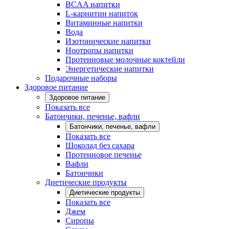
BCAA напитки
L-карнитин напиток
Витаминные напитки
Вода
Изотонические напитки
Ноотропы напитки
Протеиновые молочные коктейли
Энергетические напитки
Подарочные наборы
Здоровое питание
Здоровое питание
Показать все
Батончики, печенье, вафли
Батончики, печенье, вафли
Показать все
Шоколад без сахара
Протеиновое печенье
Вафли
Батончики
Диетические продукты
Диетические продукты
Показать все
Джем
Сиропы