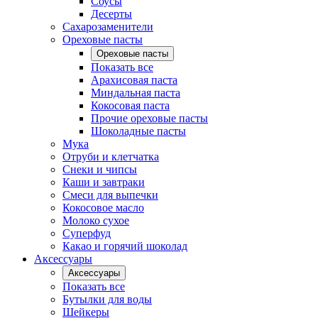
Соусы
Десерты
Сахарозаменители
Ореховые пасты
Ореховые пасты
Показать все
Арахисовая паста
Миндальная паста
Кокосовая паста
Прочие ореховые пасты
Шоколадные пасты
Мука
Отруби и клетчатка
Снеки и чипсы
Каши и завтраки
Смеси для выпечки
Кокосовое масло
Молоко сухое
Суперфуд
Какао и горячий шоколад
Аксессуары
Аксессуары
Показать все
Бутылки для воды
Шейкеры