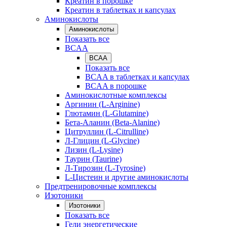
Креатин в порошке
Креатин в таблетках и капсулах
Аминокислоты
Аминокислоты
Показать все
BCAA
BCAA
Показать все
BCAA в таблетках и капсулах
BCAA в порошке
Аминокислотные комплексы
Аргинин (L-Arginine)
Глютамин (L-Glutamine)
Бета-Аланин (Beta-Alanine)
Цитруллин (L-Citrulline)
Л-Глицин (L-Glycine)
Лизин (L-Lysine)
Таурин (Taurine)
Л-Тирозин (L-Tyrosine)
L-Цистеин и другие аминокислоты
Предтренировочные комплексы
Изотоники
Изотоники
Показать все
Гели энергетические