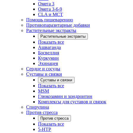
Омега 3
Омега 3-6-9
CLA и MCT
Помощь пищеварению
Противопаразитарные добавки
Растительные экстракты
Растительные экстракты
Показать все
Ашваганда
Босвеллия
Куркумин
Эхинацея
Сердце и сосуды
Суставы и связки
Суставы и связки
Показать все
MSM
Глюкозамин и хондроитин
Комплексы для суставов и связок
Спирулина
Против стресса
Против стресса
Показать все
5-HTP