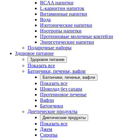
BCAA напитки
L-карнитин напиток
Витаминные напитки
Вода
Изотонические напитки
Ноотропы напитки
Протеиновые молочные коктейли
Энергетические напитки
Подарочные наборы
Здоровое питание
Здоровое питание
Показать все
Батончики, печенье, вафли
Батончики, печенье, вафли
Показать все
Шоколад без сахара
Протеиновое печенье
Вафли
Батончики
Диетические продукты
Диетические продукты
Показать все
Джем
Сиропы