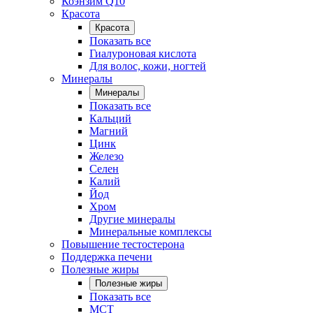
Коэнзим Q10
Красота
Красота
Показать все
Гиалуроновая кислота
Для волос, кожи, ногтей
Минералы
Минералы
Показать все
Кальций
Магний
Цинк
Железо
Селен
Калий
Йод
Хром
Другие минералы
Минеральные комплексы
Повышение тестостерона
Поддержка печени
Полезные жиры
Полезные жиры
Показать все
MCT