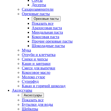
Соусы
Десерты
Сахарозаменители
Ореховые пасты
Ореховые пасты
Показать все
Арахисовая паста
Миндальная паста
Кокосовая паста
Прочие ореховые пасты
Шоколадные пасты
Мука
Отруби и клетчатка
Снеки и чипсы
Каши и завтраки
Смеси для выпечки
Кокосовое масло
Молоко сухое
Суперфуд
Какао и горячий шоколад
Аксессуары
Аксессуары
Показать все
Бутылки для воды
Шейкеры