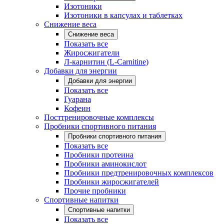
Изотоники
Изотоники в капсулах и таблетках
Снижение веса
Снижение веса
Показать все
Жиросжигатели
Л-карнитин (L-Carnitine)
Добавки для энергии
Добавки для энергии
Показать все
Гуарана
Кофеин
Посттренировочные комплексы
Пробники спортивного питания
Пробники спортивного питания
Показать все
Пробники протеина
Пробники аминокислот
Пробники предтренировочных комплексов
Пробники жиросжигателей
Прочие пробники
Спортивные напитки
Спортивные напитки
Показать все