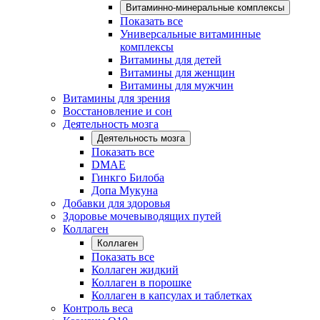
Витаминно-минеральные комплексы
Показать все
Универсальные витаминные
комплексы
Витамины для детей
Витамины для женщин
Витамины для мужчин
Витамины для зрения
Восстановление и сон
Деятельность мозга
Деятельность мозга
Показать все
DMAE
Гинкго Билоба
Допа Мукуна
Добавки для здоровья
Здоровье мочевыводящих путей
Коллаген
Коллаген
Показать все
Коллаген жидкий
Коллаген в порошке
Коллаген в капсулах и таблетках
Контроль веса