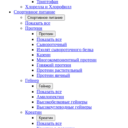
Триптофан
Хлорелла и Хлорофилл
Спортивное питание
Спортивное питание
Показать все
Протеин
Протеин
Показать все
Сывороточный
Изолят сывороточного белка
Казеин
Многокомпонентный протеин
Говяжий протеин
Протеин растительный
Протеин яичный
Гейнер
Гейнер
Показать все
Амилопектин
Высокобелковые гейнеры
Высокоуглеводные гейнеры
Креатин
Креатин
Показать все