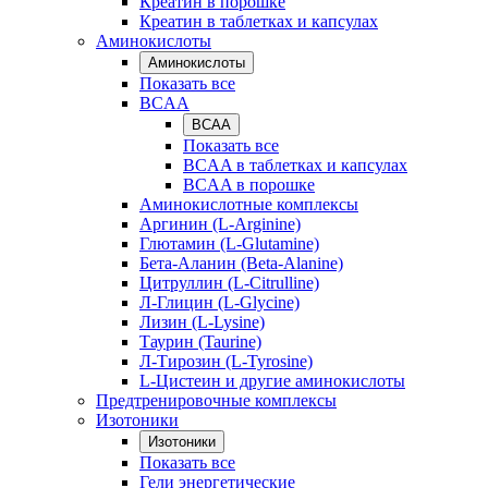
Креатин в порошке
Креатин в таблетках и капсулах
Аминокислоты
Аминокислоты
Показать все
BCAA
BCAA
Показать все
BCAA в таблетках и капсулах
BCAA в порошке
Аминокислотные комплексы
Аргинин (L-Arginine)
Глютамин (L-Glutamine)
Бета-Аланин (Beta-Alanine)
Цитруллин (L-Citrulline)
Л-Глицин (L-Glycine)
Лизин (L-Lysine)
Таурин (Taurine)
Л-Тирозин (L-Tyrosine)
L-Цистеин и другие аминокислоты
Предтренировочные комплексы
Изотоники
Изотоники
Показать все
Гели энергетические