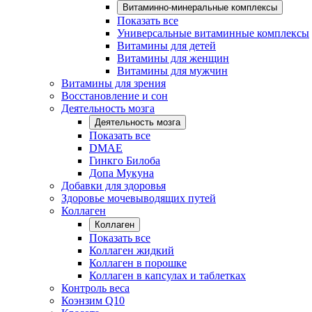
Витаминно-минеральные комплексы
Показать все
Универсальные витаминные комплексы
Витамины для детей
Витамины для женщин
Витамины для мужчин
Витамины для зрения
Восстановление и сон
Деятельность мозга
Деятельность мозга
Показать все
DMAE
Гинкго Билоба
Допа Мукуна
Добавки для здоровья
Здоровье мочевыводящих путей
Коллаген
Коллаген
Показать все
Коллаген жидкий
Коллаген в порошке
Коллаген в капсулах и таблетках
Контроль веса
Коэнзим Q10