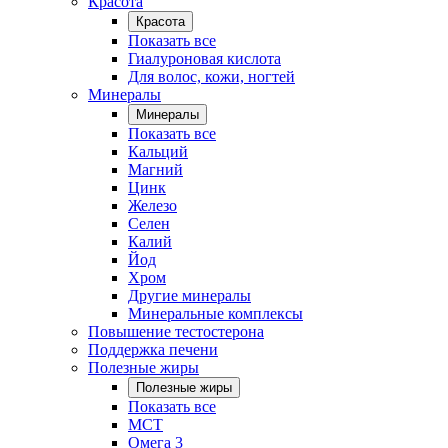
Красота
Красота
Показать все
Гиалуроновая кислота
Для волос, кожи, ногтей
Минералы
Минералы
Показать все
Кальций
Магний
Цинк
Железо
Селен
Калий
Йод
Хром
Другие минералы
Минеральные комплексы
Повышение тестостерона
Поддержка печени
Полезные жиры
Полезные жиры
Показать все
MCT
Омега 3