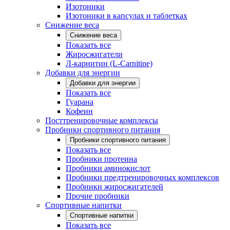
Изотоники
Изотоники в капсулах и таблетках
Снижение веса
Снижение веса
Показать все
Жиросжигатели
Л-карнитин (L-Carnitine)
Добавки для энергии
Добавки для энергии
Показать все
Гуарана
Кофеин
Посттренировочные комплексы
Пробники спортивного питания
Пробники спортивного питания
Показать все
Пробники протеина
Пробники аминокислот
Пробники предтренировочных комплексов
Пробники жиросжигателей
Прочие пробники
Спортивные напитки
Спортивные напитки
Показать все