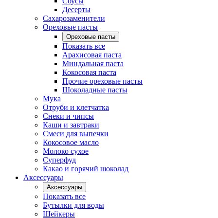
Соусы
Десерты
Сахарозаменители
Ореховые пасты
Ореховые пасты
Показать все
Арахисовая паста
Миндальная паста
Кокосовая паста
Прочие ореховые пасты
Шоколадные пасты
Мука
Отруби и клетчатка
Снеки и чипсы
Каши и завтраки
Смеси для выпечки
Кокосовое масло
Молоко сухое
Суперфуд
Какао и горячий шоколад
Аксессуары
Аксессуары
Показать все
Бутылки для воды
Шейкеры