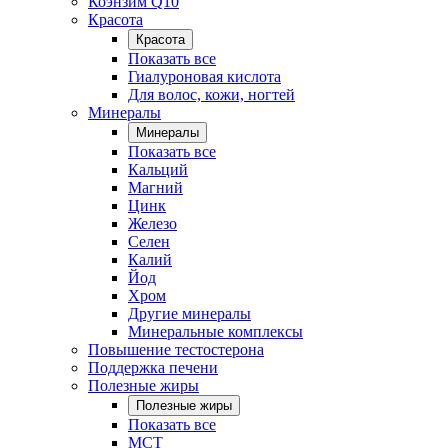
Коэнзим Q10
Красота
Красота
Показать все
Гиалуроновая кислота
Для волос, кожи, ногтей
Минералы
Минералы
Показать все
Кальций
Магний
Цинк
Железо
Селен
Калий
Йод
Хром
Другие минералы
Минеральные комплексы
Повышение тестостерона
Поддержка печени
Полезные жиры
Полезные жиры
Показать все
MCT