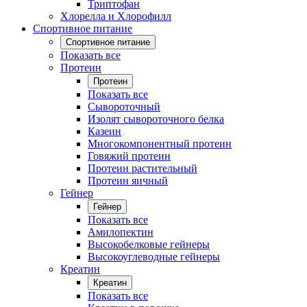
Триптофан
Хлорелла и Хлорофилл
Спортивное питание
Спортивное питание
Показать все
Протеин
Протеин
Показать все
Сывороточный
Изолят сывороточного белка
Казеин
Многокомпонентный протеин
Говяжий протеин
Протеин растительный
Протеин яичный
Гейнер
Гейнер
Показать все
Амилопектин
Высокобелковые гейнеры
Высокоуглеводные гейнеры
Креатин
Креатин
Показать все