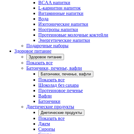
BCAA напитки
L-карнитин напиток
Витаминные напитки
Вода
Изотонические напитки
Ноотропы напитки
Протеиновые молочные коктейли
Энергетические напитки
Подарочные наборы
Здоровое питание
Здоровое питание
Показать все
Батончики, печенье, вафли
Батончики, печенье, вафли
Показать все
Шоколад без сахара
Протеиновое печенье
Вафли
Батончики
Диетические продукты
Диетические продукты
Показать все
Джем
Сиропы