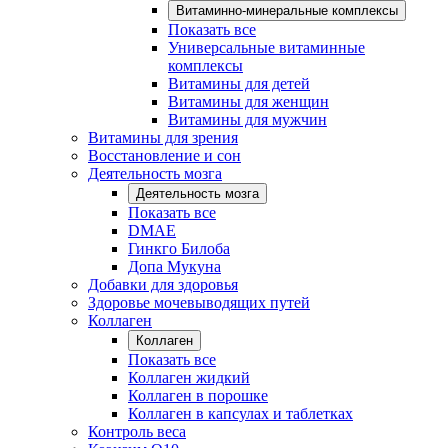
Витаминно-минеральные комплексы
Показать все
Универсальные витаминные
комплексы
Витамины для детей
Витамины для женщин
Витамины для мужчин
Витамины для зрения
Восстановление и сон
Деятельность мозга
Деятельность мозга
Показать все
DMAE
Гинкго Билоба
Допа Мукуна
Добавки для здоровья
Здоровье мочевыводящих путей
Коллаген
Коллаген
Показать все
Коллаген жидкий
Коллаген в порошке
Коллаген в капсулах и таблетках
Контроль веса