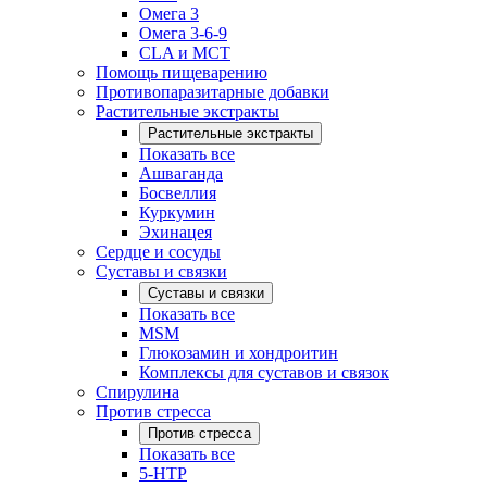
Омега 3
Омега 3-6-9
CLA и MCT
Помощь пищеварению
Противопаразитарные добавки
Растительные экстракты
Растительные экстракты
Показать все
Ашваганда
Босвеллия
Куркумин
Эхинацея
Сердце и сосуды
Суставы и связки
Суставы и связки
Показать все
MSM
Глюкозамин и хондроитин
Комплексы для суставов и связок
Спирулина
Против стресса
Против стресса
Показать все
5-HTP