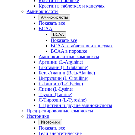
Креатин в порошке
Креатин в таблетках и капсулах
Аминокислоты
Аминокислоты
Показать все
BCAA
BCAA
Показать все
BCAA в таблетках и капсулах
BCAA в порошке
Аминокислотные комплексы
Аргинин (L-Arginine)
Глютамин (L-Glutamine)
Бета-Аланин (Beta-Alanine)
Цитруллин (L-Citrulline)
Л-Глицин (L-Glycine)
Лизин (L-Lysine)
Таурин (Taurine)
Л-Тирозин (L-Tyrosine)
L-Цистеин и другие аминокислоты
Предтренировочные комплексы
Изотоники
Изотоники
Показать все
Гели энергетические