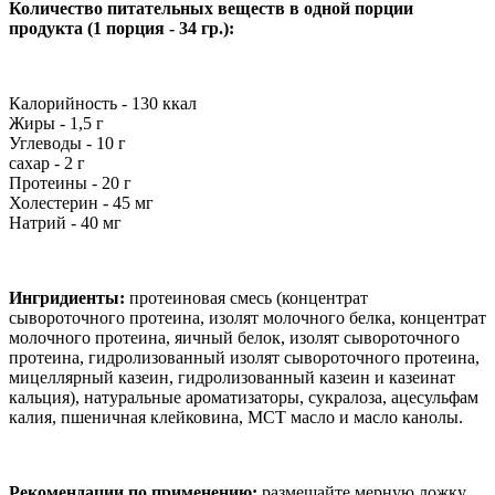
Количество питательных веществ в одной порции
продукта
(1 порция - 34
гр.):
Калорийность - 130 ккал
Жиры - 1,5 г
Углеводы - 10 г
сахар - 2 г
Протеины - 20 г
Холестерин - 45 мг
Натрий - 40 мг
Ингридиенты:
протеиновая смесь (концентрат
сывороточного протеина, изолят молочного белка, концентрат
молочного протеина, яичный белок, изолят сывороточного
протеина, гидролизованный изолят сывороточного протеина,
мицеллярный казеин, гидролизованный казеин и казеинат
кальция), натуральные ароматизаторы, сукралоза, ацесульфам
калия, пшеничная клейковина, MCT масло и масло канолы.
Рекомендации по применению:
размешайте мерную ложку