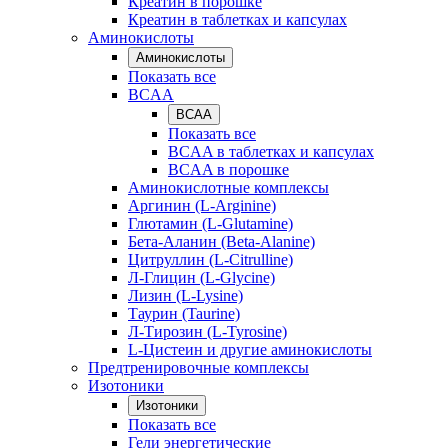
Креатин в порошке
Креатин в таблетках и капсулах
Аминокислоты
Аминокислоты
Показать все
BCAA
BCAA
Показать все
BCAA в таблетках и капсулах
BCAA в порошке
Аминокислотные комплексы
Аргинин (L-Arginine)
Глютамин (L-Glutamine)
Бета-Аланин (Beta-Alanine)
Цитруллин (L-Citrulline)
Л-Глицин (L-Glycine)
Лизин (L-Lysine)
Таурин (Taurine)
Л-Тирозин (L-Tyrosine)
L-Цистеин и другие аминокислоты
Предтренировочные комплексы
Изотоники
Изотоники
Показать все
Гели энергетические