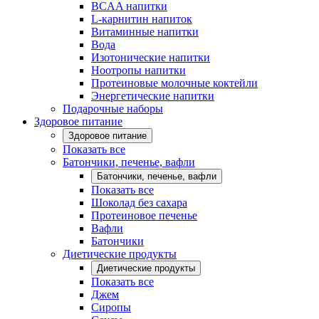
BCAA напитки
L-карнитин напиток
Витаминные напитки
Вода
Изотонические напитки
Ноотропы напитки
Протеиновые молочные коктейли
Энергетические напитки
Подарочные наборы
Здоровое питание
Здоровое питание
Показать все
Батончики, печенье, вафли
Батончики, печенье, вафли
Показать все
Шоколад без сахара
Протеиновое печенье
Вафли
Батончики
Диетические продукты
Диетические продукты
Показать все
Джем
Сиропы