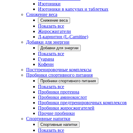
Изотоники
Изотоники в капсулах и таблетках
Снижение веса
Снижение веса
Показать все
Жиросжигатели
Л-карнитин (L-Carnitine)
Добавки для энергии
Добавки для энергии
Показать все
Гуарана
Кофеин
Посттренировочные комплексы
Пробники спортивного питания
Пробники спортивного питания
Показать все
Пробники протеина
Пробники аминокислот
Пробники предтренировочных комплексов
Пробники жиросжигателей
Прочие пробники
Спортивные напитки
Спортивные напитки
Показать все