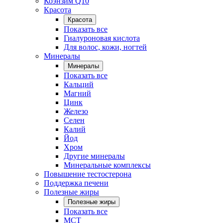
Коэнзим Q10
Красота
Красота
Показать все
Гиалуроновая кислота
Для волос, кожи, ногтей
Минералы
Минералы
Показать все
Кальций
Магний
Цинк
Железо
Селен
Калий
Йод
Хром
Другие минералы
Минеральные комплексы
Повышение тестостерона
Поддержка печени
Полезные жиры
Полезные жиры
Показать все
MCT