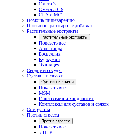
Омега 3
Омега 3-6-9
CLA и MCT
Помощь пищеварению
Противопаразитарные добавки
Растительные экстракты
Растительные экстракты
Показать все
Ашваганда
Босвеллия
Куркумин
Эхинацея
Сердце и сосуды
Суставы и связки
Суставы и связки
Показать все
MSM
Глюкозамин и хондроитин
Комплексы для суставов и связок
Спирулина
Против стресса
Против стресса
Показать все
5-HTP