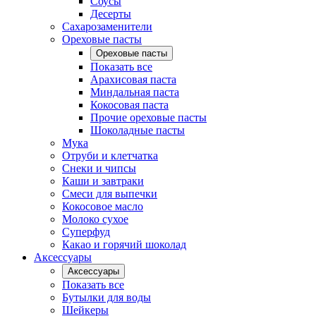
Соусы
Десерты
Сахарозаменители
Ореховые пасты
Ореховые пасты
Показать все
Арахисовая паста
Миндальная паста
Кокосовая паста
Прочие ореховые пасты
Шоколадные пасты
Мука
Отруби и клетчатка
Снеки и чипсы
Каши и завтраки
Смеси для выпечки
Кокосовое масло
Молоко сухое
Суперфуд
Какао и горячий шоколад
Аксессуары
Аксессуары
Показать все
Бутылки для воды
Шейкеры