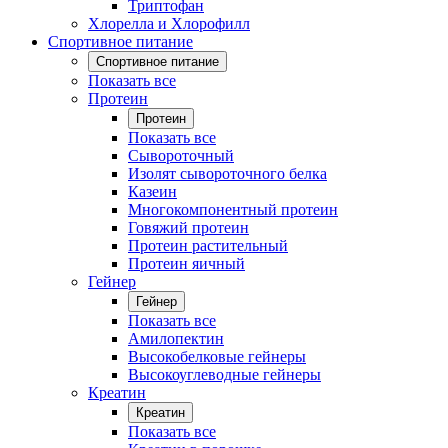
Триптофан
Хлорелла и Хлорофилл
Спортивное питание
Спортивное питание
Показать все
Протеин
Протеин
Показать все
Сывороточный
Изолят сывороточного белка
Казеин
Многокомпонентный протеин
Говяжий протеин
Протеин растительный
Протеин яичный
Гейнер
Гейнер
Показать все
Амилопектин
Высокобелковые гейнеры
Высокоуглеводные гейнеры
Креатин
Креатин
Показать все