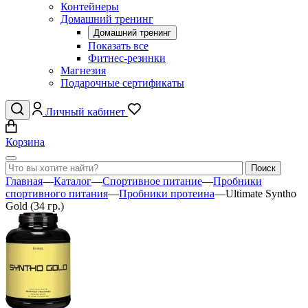
Контейнеры
Домашний тренинг
Домашний тренинг
Показать все
Фитнес-резинки
Магнезия
Подарочные сертификаты
Личный кабинет
Корзина
Главная
—
Каталог
—
Спортивное питание
—
Пробники
спортивного питания
—
Пробники протеина
—
Ultimate Syntho
Gold (34 гр.)