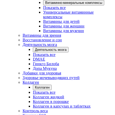
Витаминно-минеральные комплексы
Показать все
Универсальные витаминные
комплексы
Витамины для детей
Витамины для женщин
Витамины для мужчин
Витамины для зрения
Восстановление и сон
Деятельность мозга
Деятельность мозга
Показать все
DMAE
Гинкго Билоба
Допа Мукуна
Добавки для здоровья
Здоровье мочевыводящих путей
Коллаген
Коллаген
Показать все
Коллаген жидкий
Коллаген в порошке
Коллаген в капсулах и таблетках
Контроль веса