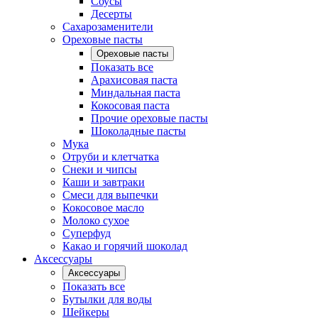
Соусы
Десерты
Сахарозаменители
Ореховые пасты
Ореховые пасты
Показать все
Арахисовая паста
Миндальная паста
Кокосовая паста
Прочие ореховые пасты
Шоколадные пасты
Мука
Отруби и клетчатка
Снеки и чипсы
Каши и завтраки
Смеси для выпечки
Кокосовое масло
Молоко сухое
Суперфуд
Какао и горячий шоколад
Аксессуары
Аксессуары
Показать все
Бутылки для воды
Шейкеры