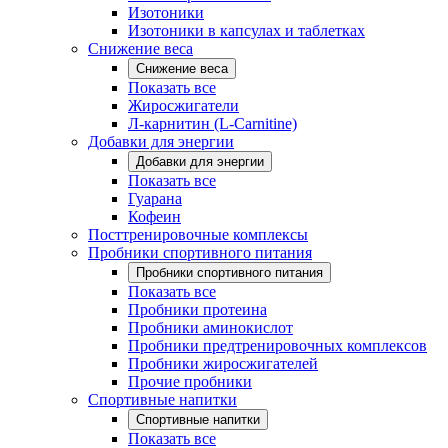
Изотоники
Изотоники в капсулах и таблетках
Снижение веса
Снижение веса
Показать все
Жиросжигатели
Л-карнитин (L-Carnitine)
Добавки для энергии
Добавки для энергии
Показать все
Гуарана
Кофеин
Посттренировочные комплексы
Пробники спортивного питания
Пробники спортивного питания
Показать все
Пробники протеина
Пробники аминокислот
Пробники предтренировочных комплексов
Пробники жиросжигателей
Прочие пробники
Спортивные напитки
Спортивные напитки
Показать все