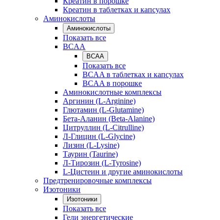
Креатин в порошке
Креатин в таблетках и капсулах
Аминокислоты
Аминокислоты
Показать все
BCAA
BCAA
Показать все
BCAA в таблетках и капсулах
BCAA в порошке
Аминокислотные комплексы
Аргинин (L-Arginine)
Глютамин (L-Glutamine)
Бета-Аланин (Beta-Alanine)
Цитруллин (L-Citrulline)
Л-Глицин (L-Glycine)
Лизин (L-Lysine)
Таурин (Taurine)
Л-Тирозин (L-Tyrosine)
L-Цистеин и другие аминокислоты
Предтренировочные комплексы
Изотоники
Изотоники
Показать все
Гели энергетические