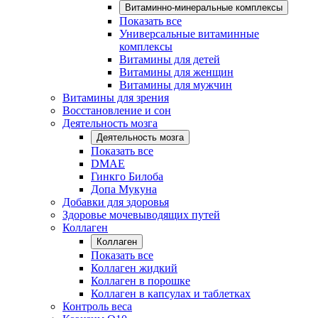
Витаминно-минеральные комплексы
Показать все
Универсальные витаминные
комплексы
Витамины для детей
Витамины для женщин
Витамины для мужчин
Витамины для зрения
Восстановление и сон
Деятельность мозга
Деятельность мозга
Показать все
DMAE
Гинкго Билоба
Допа Мукуна
Добавки для здоровья
Здоровье мочевыводящих путей
Коллаген
Коллаген
Показать все
Коллаген жидкий
Коллаген в порошке
Коллаген в капсулах и таблетках
Контроль веса