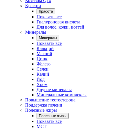
Коэнзим Q10
Красота
Красота
Показать все
Гиалуроновая кислота
Для волос, кожи, ногтей
Минералы
Минералы
Показать все
Кальций
Магний
Цинк
Железо
Селен
Калий
Йод
Хром
Другие минералы
Минеральные комплексы
Повышение тестостерона
Поддержка печени
Полезные жиры
Полезные жиры
Показать все
MCT