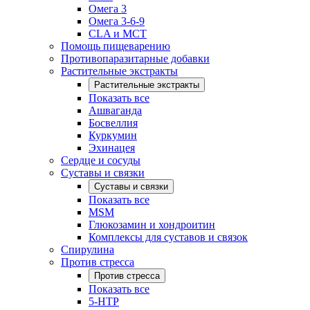
Омега 3
Омега 3-6-9
CLA и MCT
Помощь пищеварению
Противопаразитарные добавки
Растительные экстракты
Растительные экстракты
Показать все
Ашваганда
Босвеллия
Куркумин
Эхинацея
Сердце и сосуды
Суставы и связки
Суставы и связки
Показать все
MSM
Глюкозамин и хондроитин
Комплексы для суставов и связок
Спирулина
Против стресса
Против стресса
Показать все
5-HTP