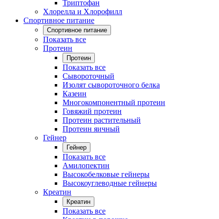
Триптофан
Хлорелла и Хлорофилл
Спортивное питание
Спортивное питание
Показать все
Протеин
Протеин
Показать все
Сывороточный
Изолят сывороточного белка
Казеин
Многокомпонентный протеин
Говяжий протеин
Протеин растительный
Протеин яичный
Гейнер
Гейнер
Показать все
Амилопектин
Высокобелковые гейнеры
Высокоуглеводные гейнеры
Креатин
Креатин
Показать все