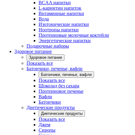
BCAA напитки
L-карнитин напиток
Витаминные напитки
Вода
Изотонические напитки
Ноотропы напитки
Протеиновые молочные коктейли
Энергетические напитки
Подарочные наборы
Здоровое питание
Здоровое питание
Показать все
Батончики, печенье, вафли
Батончики, печенье, вафли
Показать все
Шоколад без сахара
Протеиновое печенье
Вафли
Батончики
Диетические продукты
Диетические продукты
Показать все
Джем
Сиропы