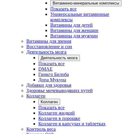
Витаминно-минеральные комплексы
Показать все
Универсальные витаминные
комплексы
Витамины для детей
Витамины для женщин
Витамины для мужчин
Витамины для зрения
Восстановление и сон
Деятельность мозга
Деятельность мозга
Показать все
DMAE
Гинкго Билоба
Допа Мукуна
Добавки для здоровья
Здоровье мочевыводящих путей
Коллаген
Коллаген
Показать все
Коллаген жидкий
Коллаген в порошке
Коллаген в капсулах и таблетках
Контроль веса