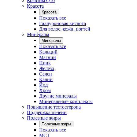
Коэнзим Q10
Красота
Красота
Показать все
Гиалуроновая кислота
Для волос, кожи, ногтей
Минералы
Минералы
Показать все
Кальций
Магний
Цинк
Железо
Селен
Калий
Йод
Хром
Другие минералы
Минеральные комплексы
Повышение тестостерона
Поддержка печени
Полезные жиры
Полезные жиры
Показать все
MCT