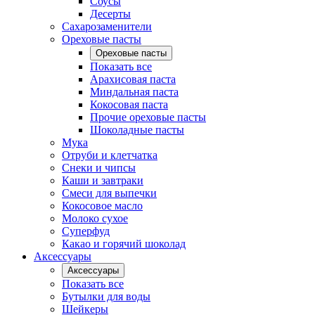
Соусы
Десерты
Сахарозаменители
Ореховые пасты
Ореховые пасты
Показать все
Арахисовая паста
Миндальная паста
Кокосовая паста
Прочие ореховые пасты
Шоколадные пасты
Мука
Отруби и клетчатка
Снеки и чипсы
Каши и завтраки
Смеси для выпечки
Кокосовое масло
Молоко сухое
Суперфуд
Какао и горячий шоколад
Аксессуары
Аксессуары
Показать все
Бутылки для воды
Шейкеры