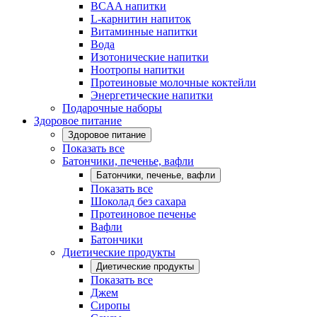
BCAA напитки
L-карнитин напиток
Витаминные напитки
Вода
Изотонические напитки
Ноотропы напитки
Протеиновые молочные коктейли
Энергетические напитки
Подарочные наборы
Здоровое питание
Здоровое питание
Показать все
Батончики, печенье, вафли
Батончики, печенье, вафли
Показать все
Шоколад без сахара
Протеиновое печенье
Вафли
Батончики
Диетические продукты
Диетические продукты
Показать все
Джем
Сиропы