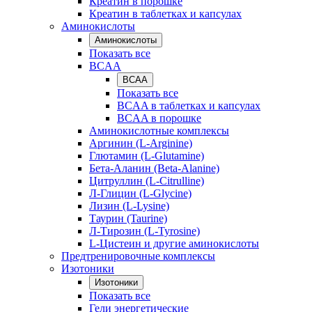
Креатин в порошке
Креатин в таблетках и капсулах
Аминокислоты
Аминокислоты
Показать все
BCAA
BCAA
Показать все
BCAA в таблетках и капсулах
BCAA в порошке
Аминокислотные комплексы
Аргинин (L-Arginine)
Глютамин (L-Glutamine)
Бета-Аланин (Beta-Alanine)
Цитруллин (L-Citrulline)
Л-Глицин (L-Glycine)
Лизин (L-Lysine)
Таурин (Taurine)
Л-Тирозин (L-Tyrosine)
L-Цистеин и другие аминокислоты
Предтренировочные комплексы
Изотоники
Изотоники
Показать все
Гели энергетические