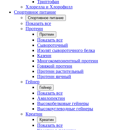
Триптофан
Хлорелла и Хлорофилл
Спортивное питание
Спортивное питание
Показать все
Протеин
Протеин
Показать все
Сывороточный
Изолят сывороточного белка
Казеин
Многокомпонентный протеин
Говяжий протеин
Протеин растительный
Протеин яичный
Гейнер
Гейнер
Показать все
Амилопектин
Высокобелковые гейнеры
Высокоуглеводные гейнеры
Креатин
Креатин
Показать все