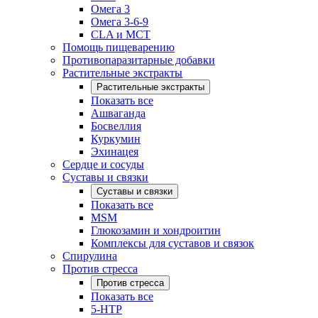
Омега 3
Омега 3-6-9
CLA и MCT
Помощь пищеварению
Противопаразитарные добавки
Растительные экстракты
Растительные экстракты
Показать все
Ашваганда
Босвеллия
Куркумин
Эхинацея
Сердце и сосуды
Суставы и связки
Суставы и связки
Показать все
MSM
Глюкозамин и хондроитин
Комплексы для суставов и связок
Спирулина
Против стресса
Против стресса
Показать все
5-HTP