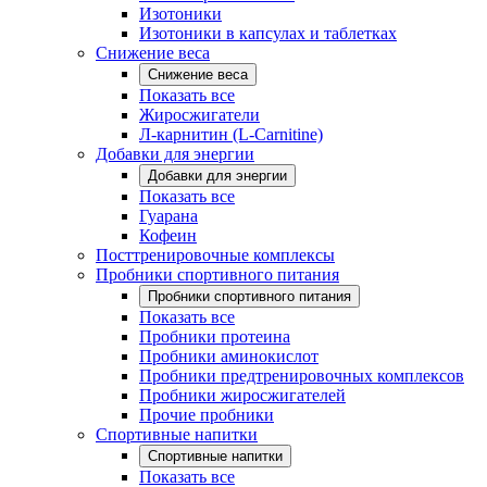
Изотоники
Изотоники в капсулах и таблетках
Снижение веса
Снижение веса
Показать все
Жиросжигатели
Л-карнитин (L-Carnitine)
Добавки для энергии
Добавки для энергии
Показать все
Гуарана
Кофеин
Посттренировочные комплексы
Пробники спортивного питания
Пробники спортивного питания
Показать все
Пробники протеина
Пробники аминокислот
Пробники предтренировочных комплексов
Пробники жиросжигателей
Прочие пробники
Спортивные напитки
Спортивные напитки
Показать все