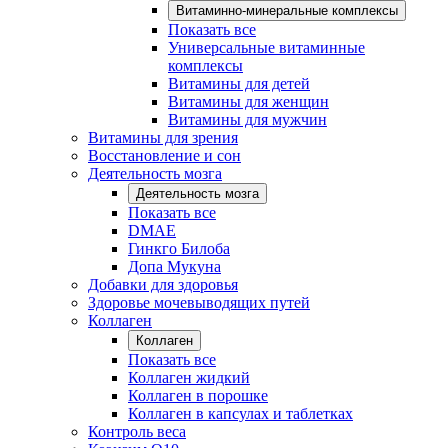
Витаминно-минеральные комплексы
Показать все
Универсальные витаминные
комплексы
Витамины для детей
Витамины для женщин
Витамины для мужчин
Витамины для зрения
Восстановление и сон
Деятельность мозга
Деятельность мозга
Показать все
DMAE
Гинкго Билоба
Допа Мукуна
Добавки для здоровья
Здоровье мочевыводящих путей
Коллаген
Коллаген
Показать все
Коллаген жидкий
Коллаген в порошке
Коллаген в капсулах и таблетках
Контроль веса