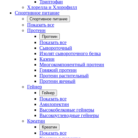
Триптофан
Хлорелла и Хлорофилл
Спортивное питание
Спортивное питание
Показать все
Протеин
Протеин
Показать все
Сывороточный
Изолят сывороточного белка
Казеин
Многокомпонентный протеин
Говяжий протеин
Протеин растительный
Протеин яичный
Гейнер
Гейнер
Показать все
Амилопектин
Высокобелковые гейнеры
Высокоуглеводные гейнеры
Креатин
Креатин
Показать все