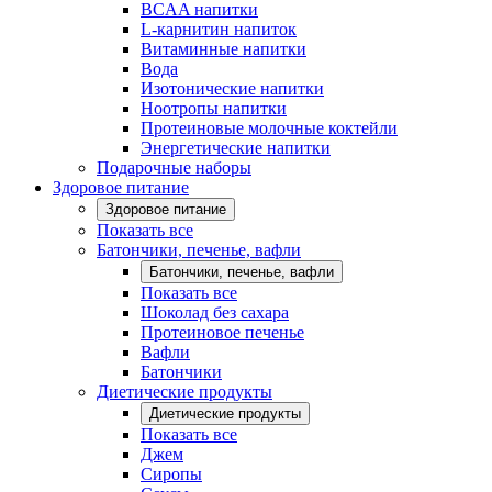
BCAA напитки
L-карнитин напиток
Витаминные напитки
Вода
Изотонические напитки
Ноотропы напитки
Протеиновые молочные коктейли
Энергетические напитки
Подарочные наборы
Здоровое питание
Здоровое питание
Показать все
Батончики, печенье, вафли
Батончики, печенье, вафли
Показать все
Шоколад без сахара
Протеиновое печенье
Вафли
Батончики
Диетические продукты
Диетические продукты
Показать все
Джем
Сиропы