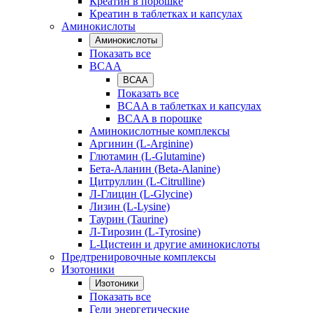
Креатин в порошке
Креатин в таблетках и капсулах
Аминокислоты
Аминокислоты
Показать все
BCAA
BCAA
Показать все
BCAA в таблетках и капсулах
BCAA в порошке
Аминокислотные комплексы
Аргинин (L-Arginine)
Глютамин (L-Glutamine)
Бета-Аланин (Beta-Alanine)
Цитруллин (L-Citrulline)
Л-Глицин (L-Glycine)
Лизин (L-Lysine)
Таурин (Taurine)
Л-Тирозин (L-Tyrosine)
L-Цистеин и другие аминокислоты
Предтренировочные комплексы
Изотоники
Изотоники
Показать все
Гели энергетические