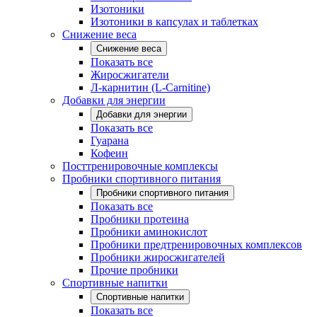
Изотоники
Изотоники в капсулах и таблетках
Снижение веса
Снижение веса
Показать все
Жиросжигатели
Л-карнитин (L-Carnitine)
Добавки для энергии
Добавки для энергии
Показать все
Гуарана
Кофеин
Посттренировочные комплексы
Пробники спортивного питания
Пробники спортивного питания
Показать все
Пробники протеина
Пробники аминокислот
Пробники предтренировочных комплексов
Пробники жиросжигателей
Прочие пробники
Спортивные напитки
Спортивные напитки
Показать все