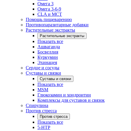
Омега 3
Омега 3-6-9
CLA и MCT
Помощь пищеварению
Противопаразитарные добавки
Растительные экстракты
Растительные экстракты
Показать все
Ашваганда
Босвеллия
Куркумин
Эхинацея
Сердце и сосуды
Суставы и связки
Суставы и связки
Показать все
MSM
Глюкозамин и хондроитин
Комплексы для суставов и связок
Спирулина
Против стресса
Против стресса
Показать все
5-HTP