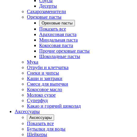
Соусы
Десерты
Сахарозаменители
Ореховые пасты
Ореховые пасты
Показать все
Арахисовая паста
Миндальная паста
Кокосовая паста
Прочие ореховые пасты
Шоколадные пасты
Мука
Отруби и клетчатка
Снеки и чипсы
Каши и завтраки
Смеси для выпечки
Кокосовое масло
Молоко сухое
Суперфуд
Какао и горячий шоколад
Аксессуары
Аксессуары
Показать все
Бутылки для воды
Шейкеры