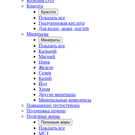
Коэнзим Q10
Красота
Красота
Показать все
Гиалуроновая кислота
Для волос, кожи, ногтей
Минералы
Минералы
Показать все
Кальций
Магний
Цинк
Железо
Селен
Калий
Йод
Хром
Другие минералы
Минеральные комплексы
Повышение тестостерона
Поддержка печени
Полезные жиры
Полезные жиры
Показать все
MCT