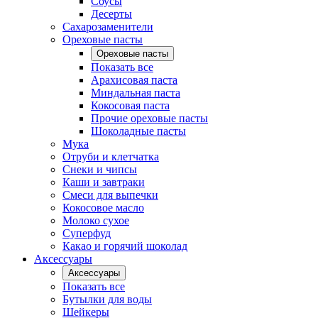
Соусы
Десерты
Сахарозаменители
Ореховые пасты
Ореховые пасты
Показать все
Арахисовая паста
Миндальная паста
Кокосовая паста
Прочие ореховые пасты
Шоколадные пасты
Мука
Отруби и клетчатка
Снеки и чипсы
Каши и завтраки
Смеси для выпечки
Кокосовое масло
Молоко сухое
Суперфуд
Какао и горячий шоколад
Аксессуары
Аксессуары
Показать все
Бутылки для воды
Шейкеры