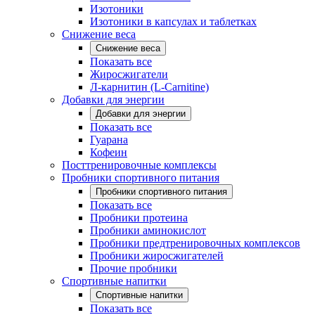
Изотоники
Изотоники в капсулах и таблетках
Снижение веса
Снижение веса
Показать все
Жиросжигатели
Л-карнитин (L-Carnitine)
Добавки для энергии
Добавки для энергии
Показать все
Гуарана
Кофеин
Посттренировочные комплексы
Пробники спортивного питания
Пробники спортивного питания
Показать все
Пробники протеина
Пробники аминокислот
Пробники предтренировочных комплексов
Пробники жиросжигателей
Прочие пробники
Спортивные напитки
Спортивные напитки
Показать все