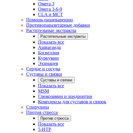
Омега 3
Омега 3-6-9
CLA и MCT
Помощь пищеварению
Противопаразитарные добавки
Растительные экстракты
Растительные экстракты
Показать все
Ашваганда
Босвеллия
Куркумин
Эхинацея
Сердце и сосуды
Суставы и связки
Суставы и связки
Показать все
MSM
Глюкозамин и хондроитин
Комплексы для суставов и связок
Спирулина
Против стресса
Против стресса
Показать все
5-HTP