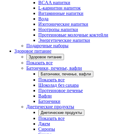
BCAA напитки
L-карнитин напиток
Витаминные напитки
Вода
Изотонические напитки
Ноотропы напитки
Протеиновые молочные коктейли
Энергетические напитки
Подарочные наборы
Здоровое питание
Здоровое питание
Показать все
Батончики, печенье, вафли
Батончики, печенье, вафли
Показать все
Шоколад без сахара
Протеиновое печенье
Вафли
Батончики
Диетические продукты
Диетические продукты
Показать все
Джем
Сиропы