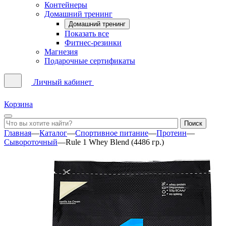
Контейнеры
Домашний тренинг
Домашний тренинг
Показать все
Фитнес-резинки
Магнезия
Подарочные сертификаты
Личный кабинет
Корзина
Главная
—
Каталог
—
Спортивное питание
—
Протеин
—
Сывороточный
—
Rule 1 Whey Blend (4486 гр.)