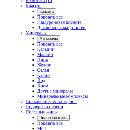
Коэнзим Q10
Красота
Красота
Показать все
Гиалуроновая кислота
Для волос, кожи, ногтей
Минералы
Минералы
Показать все
Кальций
Магний
Цинк
Железо
Селен
Калий
Йод
Хром
Другие минералы
Минеральные комплексы
Повышение тестостерона
Поддержка печени
Полезные жиры
Полезные жиры
Показать все
MCT