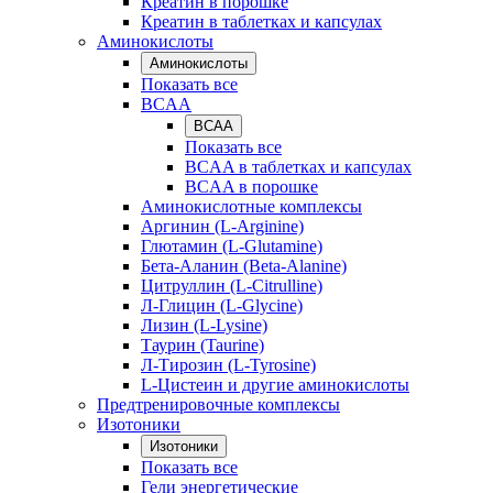
Креатин в порошке
Креатин в таблетках и капсулах
Аминокислоты
Аминокислоты
Показать все
BCAA
BCAA
Показать все
BCAA в таблетках и капсулах
BCAA в порошке
Аминокислотные комплексы
Аргинин (L-Arginine)
Глютамин (L-Glutamine)
Бета-Аланин (Beta-Alanine)
Цитруллин (L-Citrulline)
Л-Глицин (L-Glycine)
Лизин (L-Lysine)
Таурин (Taurine)
Л-Тирозин (L-Tyrosine)
L-Цистеин и другие аминокислоты
Предтренировочные комплексы
Изотоники
Изотоники
Показать все
Гели энергетические