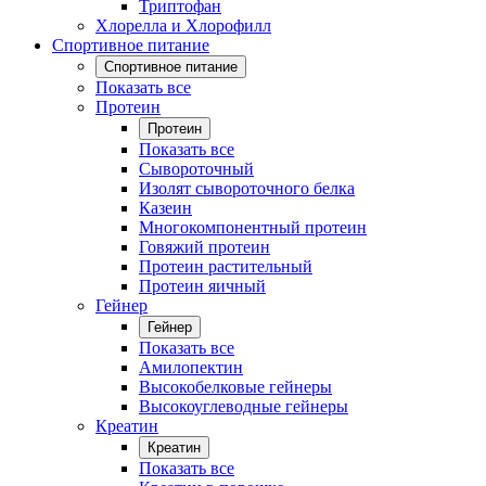
Триптофан
Хлорелла и Хлорофилл
Спортивное питание
Спортивное питание
Показать все
Протеин
Протеин
Показать все
Сывороточный
Изолят сывороточного белка
Казеин
Многокомпонентный протеин
Говяжий протеин
Протеин растительный
Протеин яичный
Гейнер
Гейнер
Показать все
Амилопектин
Высокобелковые гейнеры
Высокоуглеводные гейнеры
Креатин
Креатин
Показать все