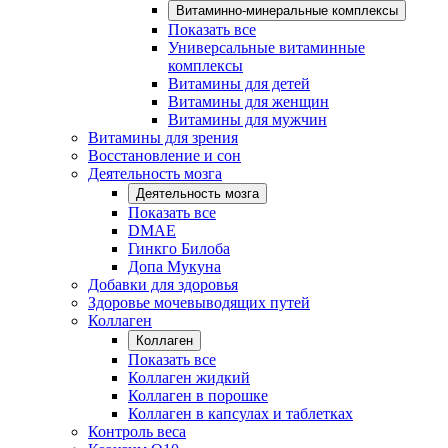
Витаминно-минеральные комплексы
Показать все
Универсальные витаминные
комплексы
Витамины для детей
Витамины для женщин
Витамины для мужчин
Витамины для зрения
Восстановление и сон
Деятельность мозга
Деятельность мозга
Показать все
DMAE
Гинкго Билоба
Допа Мукуна
Добавки для здоровья
Здоровье мочевыводящих путей
Коллаген
Коллаген
Показать все
Коллаген жидкий
Коллаген в порошке
Коллаген в капсулах и таблетках
Контроль веса