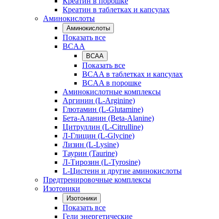
Креатин в порошке
Креатин в таблетках и капсулах
Аминокислоты
Аминокислоты
Показать все
BCAA
BCAA
Показать все
BCAA в таблетках и капсулах
BCAA в порошке
Аминокислотные комплексы
Аргинин (L-Arginine)
Глютамин (L-Glutamine)
Бета-Аланин (Beta-Alanine)
Цитруллин (L-Citrulline)
Л-Глицин (L-Glycine)
Лизин (L-Lysine)
Таурин (Taurine)
Л-Тирозин (L-Tyrosine)
L-Цистеин и другие аминокислоты
Предтренировочные комплексы
Изотоники
Изотоники
Показать все
Гели энергетические