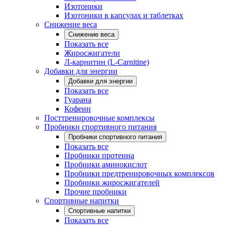
Изотоники
Изотоники в капсулах и таблетках
Снижение веса
Снижение веса
Показать все
Жиросжигатели
Л-карнитин (L-Carnitine)
Добавки для энергии
Добавки для энергии
Показать все
Гуарана
Кофеин
Посттренировочные комплексы
Пробники спортивного питания
Пробники спортивного питания
Показать все
Пробники протеина
Пробники аминокислот
Пробники предтренировочных комплексов
Пробники жиросжигателей
Прочие пробники
Спортивные напитки
Спортивные напитки
Показать все