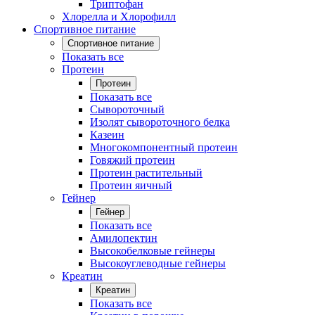
Триптофан
Хлорелла и Хлорофилл
Спортивное питание
Спортивное питание
Показать все
Протеин
Протеин
Показать все
Сывороточный
Изолят сывороточного белка
Казеин
Многокомпонентный протеин
Говяжий протеин
Протеин растительный
Протеин яичный
Гейнер
Гейнер
Показать все
Амилопектин
Высокобелковые гейнеры
Высокоуглеводные гейнеры
Креатин
Креатин
Показать все