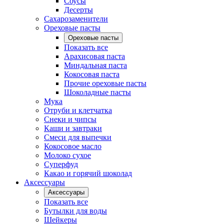
Соусы
Десерты
Сахарозаменители
Ореховые пасты
Ореховые пасты
Показать все
Арахисовая паста
Миндальная паста
Кокосовая паста
Прочие ореховые пасты
Шоколадные пасты
Мука
Отруби и клетчатка
Снеки и чипсы
Каши и завтраки
Смеси для выпечки
Кокосовое масло
Молоко сухое
Суперфуд
Какао и горячий шоколад
Аксессуары
Аксессуары
Показать все
Бутылки для воды
Шейкеры