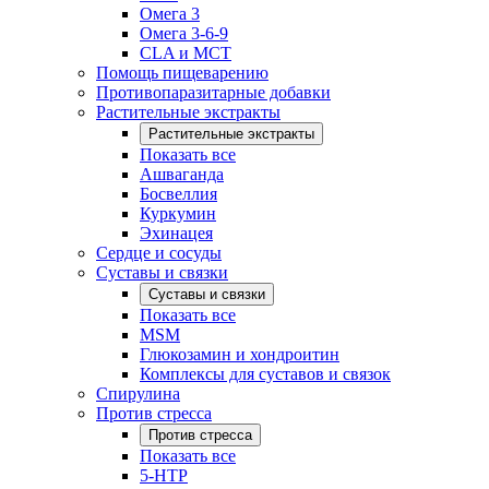
Омега 3
Омега 3-6-9
CLA и MCT
Помощь пищеварению
Противопаразитарные добавки
Растительные экстракты
Растительные экстракты
Показать все
Ашваганда
Босвеллия
Куркумин
Эхинацея
Сердце и сосуды
Суставы и связки
Суставы и связки
Показать все
MSM
Глюкозамин и хондроитин
Комплексы для суставов и связок
Спирулина
Против стресса
Против стресса
Показать все
5-HTP