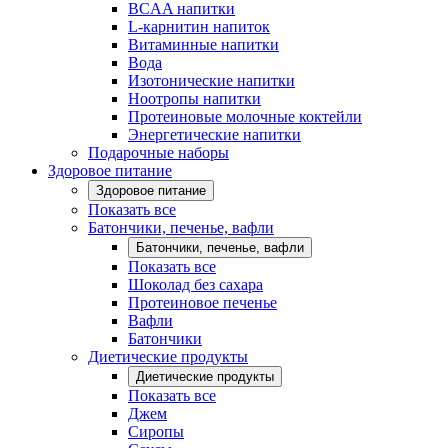
BCAA напитки
L-карнитин напиток
Витаминные напитки
Вода
Изотонические напитки
Ноотропы напитки
Протеиновые молочные коктейли
Энергетические напитки
Подарочные наборы
Здоровое питание
Здоровое питание
Показать все
Батончики, печенье, вафли
Батончики, печенье, вафли
Показать все
Шоколад без сахара
Протеиновое печенье
Вафли
Батончики
Диетические продукты
Диетические продукты
Показать все
Джем
Сиропы