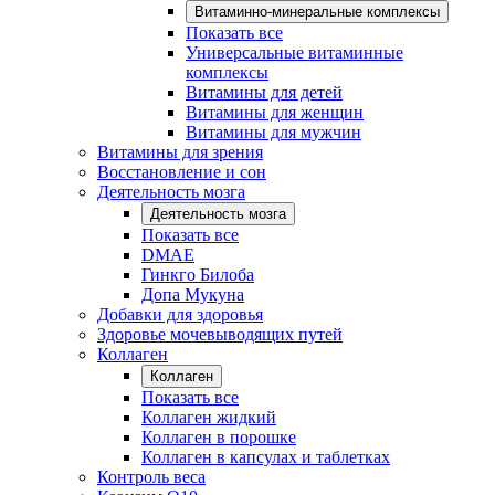
Витаминно-минеральные комплексы
Показать все
Универсальные витаминные
комплексы
Витамины для детей
Витамины для женщин
Витамины для мужчин
Витамины для зрения
Восстановление и сон
Деятельность мозга
Деятельность мозга
Показать все
DMAE
Гинкго Билоба
Допа Мукуна
Добавки для здоровья
Здоровье мочевыводящих путей
Коллаген
Коллаген
Показать все
Коллаген жидкий
Коллаген в порошке
Коллаген в капсулах и таблетках
Контроль веса