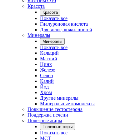
Коэнзим Q10
Красота
Красота
Показать все
Гиалуроновая кислота
Для волос, кожи, ногтей
Минералы
Минералы
Показать все
Кальций
Магний
Цинк
Железо
Селен
Калий
Йод
Хром
Другие минералы
Минеральные комплексы
Повышение тестостерона
Поддержка печени
Полезные жиры
Полезные жиры
Показать все
MCT