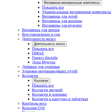
Витаминно-минеральные комплексы
Показать все
Универсальные витаминные комплексы
Витамины для детей
Витамины для женщин
Витамины для мужчин
Витамины для зрения
Восстановление и сон
Деятельность мозга
Деятельность мозга
Показать все
DMAE
Гинкго Билоба
Допа Мукуна
Добавки для здоровья
Здоровье мочевыводящих путей
Коллаген
Коллаген
Показать все
Коллаген жидкий
Коллаген в порошке
Коллаген в капсулах и таблетках
Контроль веса
Коэнзим Q10