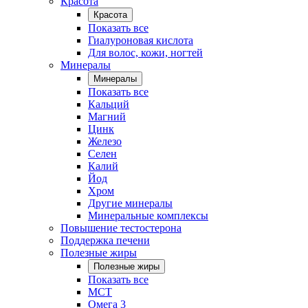
Красота
Красота
Показать все
Гиалуроновая кислота
Для волос, кожи, ногтей
Минералы
Минералы
Показать все
Кальций
Магний
Цинк
Железо
Селен
Калий
Йод
Хром
Другие минералы
Минеральные комплексы
Повышение тестостерона
Поддержка печени
Полезные жиры
Полезные жиры
Показать все
MCT
Омега 3