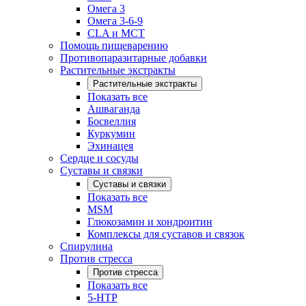
Омега 3
Омега 3-6-9
CLA и MCT
Помощь пищеварению
Противопаразитарные добавки
Растительные экстракты
Растительные экстракты
Показать все
Ашваганда
Босвеллия
Куркумин
Эхинацея
Сердце и сосуды
Суставы и связки
Суставы и связки
Показать все
MSM
Глюкозамин и хондроитин
Комплексы для суставов и связок
Спирулина
Против стресса
Против стресса
Показать все
5-HTP