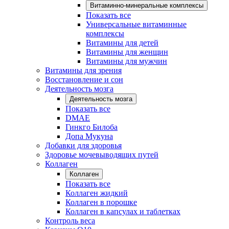
Витаминно-минеральные комплексы
Показать все
Универсальные витаминные
комплексы
Витамины для детей
Витамины для женщин
Витамины для мужчин
Витамины для зрения
Восстановление и сон
Деятельность мозга
Деятельность мозга
Показать все
DMAE
Гинкго Билоба
Допа Мукуна
Добавки для здоровья
Здоровье мочевыводящих путей
Коллаген
Коллаген
Показать все
Коллаген жидкий
Коллаген в порошке
Коллаген в капсулах и таблетках
Контроль веса