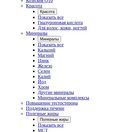
Коэнзим Q10
Красота
Красота
Показать все
Гиалуроновая кислота
Для волос, кожи, ногтей
Минералы
Минералы
Показать все
Кальций
Магний
Цинк
Железо
Селен
Калий
Йод
Хром
Другие минералы
Минеральные комплексы
Повышение тестостерона
Поддержка печени
Полезные жиры
Полезные жиры
Показать все
MCT