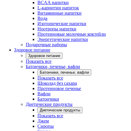
BCAA напитки
L-карнитин напиток
Витаминные напитки
Вода
Изотонические напитки
Ноотропы напитки
Протеиновые молочные коктейли
Энергетические напитки
Подарочные наборы
Здоровое питание
Здоровое питание
Показать все
Батончики, печенье, вафли
Батончики, печенье, вафли
Показать все
Шоколад без сахара
Протеиновое печенье
Вафли
Батончики
Диетические продукты
Диетические продукты
Показать все
Джем
Сиропы