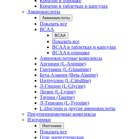
Креатин в порошке
Креатин в таблетках и капсулах
Аминокислоты
Аминокислоты
Показать все
BCAA
BCAA
Показать все
BCAA в таблетках и капсулах
BCAA в порошке
Аминокислотные комплексы
Аргинин (L-Arginine)
Глютамин (L-Glutamine)
Бета-Аланин (Beta-Alanine)
Цитруллин (L-Citrulline)
Л-Глицин (L-Glycine)
Лизин (L-Lysine)
Таурин (Taurine)
Л-Тирозин (L-Tyrosine)
L-Цистеин и другие аминокислоты
Предтренировочные комплексы
Изотоники
Изотоники
Показать все
Гели энергетические