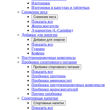
Изотоники
Изотоники в капсулах и таблетках
Снижение веса
Снижение веса
Показать все
Жиросжигатели
Л-карнитин (L-Carnitine)
Добавки для энергии
Добавки для энергии
Показать все
Гуарана
Кофеин
Посттренировочные комплексы
Пробники спортивного питания
Пробники спортивного питания
Показать все
Пробники протеина
Пробники аминокислот
Пробники предтренировочных комплексов
Пробники жиросжигателей
Прочие пробники
Спортивные напитки
Спортивные напитки
Показать все