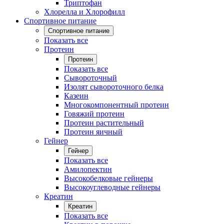
Триптофан
Хлорелла и Хлорофилл
Спортивное питание
Спортивное питание
Показать все
Протеин
Протеин
Показать все
Сывороточный
Изолят сывороточного белка
Казеин
Многокомпонентный протеин
Говяжий протеин
Протеин растительный
Протеин яичный
Гейнер
Гейнер
Показать все
Амилопектин
Высокобелковые гейнеры
Высокоуглеводные гейнеры
Креатин
Креатин
Показать все