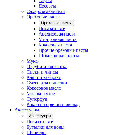
Соусы
Десерты
Сахарозаменители
Ореховые пасты
Ореховые пасты
Показать все
Арахисовая паста
Миндальная паста
Кокосовая паста
Прочие ореховые пасты
Шоколадные пасты
Мука
Отруби и клетчатка
Снеки и чипсы
Каши и завтраки
Смеси для выпечки
Кокосовое масло
Молоко сухое
Суперфуд
Какао и горячий шоколад
Аксессуары
Аксессуары
Показать все
Бутылки для воды
Шейкеры