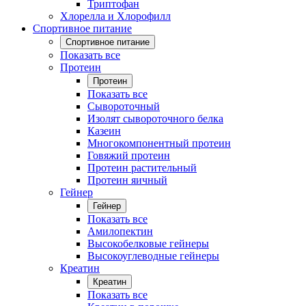
Триптофан
Хлорелла и Хлорофилл
Спортивное питание
Спортивное питание
Показать все
Протеин
Протеин
Показать все
Сывороточный
Изолят сывороточного белка
Казеин
Многокомпонентный протеин
Говяжий протеин
Протеин растительный
Протеин яичный
Гейнер
Гейнер
Показать все
Амилопектин
Высокобелковые гейнеры
Высокоуглеводные гейнеры
Креатин
Креатин
Показать все