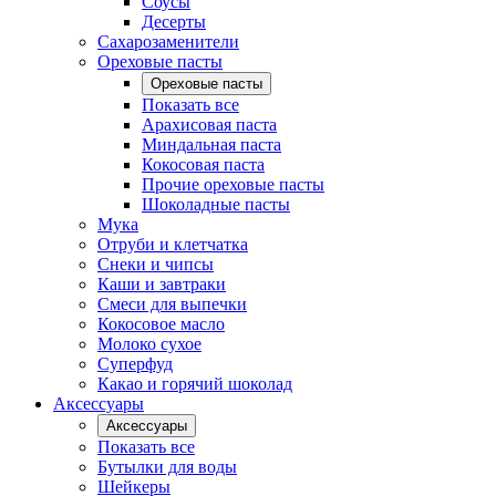
Соусы
Десерты
Сахарозаменители
Ореховые пасты
Ореховые пасты
Показать все
Арахисовая паста
Миндальная паста
Кокосовая паста
Прочие ореховые пасты
Шоколадные пасты
Мука
Отруби и клетчатка
Снеки и чипсы
Каши и завтраки
Смеси для выпечки
Кокосовое масло
Молоко сухое
Суперфуд
Какао и горячий шоколад
Аксессуары
Аксессуары
Показать все
Бутылки для воды
Шейкеры