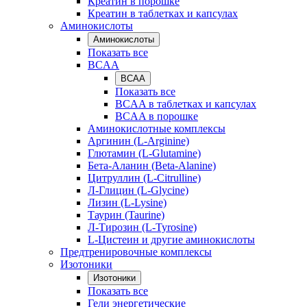
Креатин в порошке
Креатин в таблетках и капсулах
Аминокислоты
Аминокислоты
Показать все
BCAA
BCAA
Показать все
BCAA в таблетках и капсулах
BCAA в порошке
Аминокислотные комплексы
Аргинин (L-Arginine)
Глютамин (L-Glutamine)
Бета-Аланин (Beta-Alanine)
Цитруллин (L-Citrulline)
Л-Глицин (L-Glycine)
Лизин (L-Lysine)
Таурин (Taurine)
Л-Тирозин (L-Tyrosine)
L-Цистеин и другие аминокислоты
Предтренировочные комплексы
Изотоники
Изотоники
Показать все
Гели энергетические