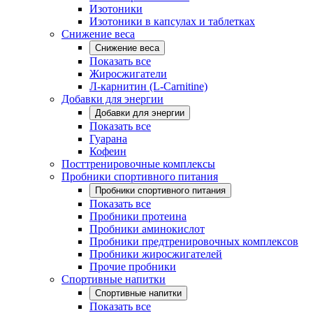
Изотоники
Изотоники в капсулах и таблетках
Снижение веса
Снижение веса
Показать все
Жиросжигатели
Л-карнитин (L-Carnitine)
Добавки для энергии
Добавки для энергии
Показать все
Гуарана
Кофеин
Посттренировочные комплексы
Пробники спортивного питания
Пробники спортивного питания
Показать все
Пробники протеина
Пробники аминокислот
Пробники предтренировочных комплексов
Пробники жиросжигателей
Прочие пробники
Спортивные напитки
Спортивные напитки
Показать все