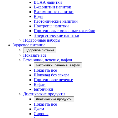
BCAA напитки
L-карнитин напиток
Витаминные напитки
Вода
Изотонические напитки
Ноотропы напитки
Протеиновые молочные коктейли
Энергетические напитки
Подарочные наборы
Здоровое питание
Здоровое питание
Показать все
Батончики, печенье, вафли
Батончики, печенье, вафли
Показать все
Шоколад без сахара
Протеиновое печенье
Вафли
Батончики
Диетические продукты
Диетические продукты
Показать все
Джем
Сиропы