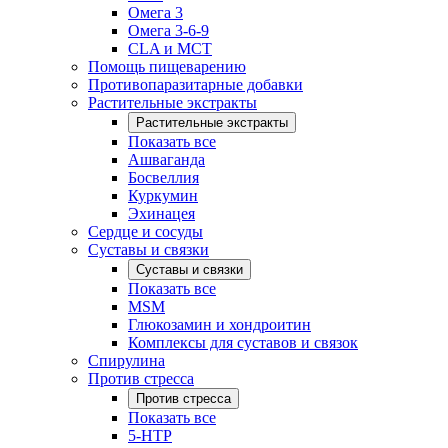
Омега 3
Омега 3-6-9
CLA и MCT
Помощь пищеварению
Противопаразитарные добавки
Растительные экстракты
Растительные экстракты
Показать все
Ашваганда
Босвеллия
Куркумин
Эхинацея
Сердце и сосуды
Суставы и связки
Суставы и связки
Показать все
MSM
Глюкозамин и хондроитин
Комплексы для суставов и связок
Спирулина
Против стресса
Против стресса
Показать все
5-HTP