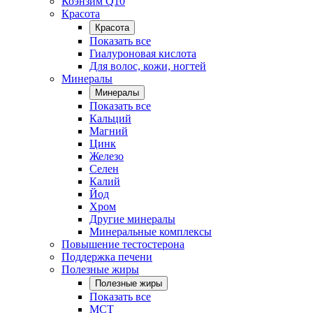
Коэнзим Q10
Красота
Красота
Показать все
Гиалуроновая кислота
Для волос, кожи, ногтей
Минералы
Минералы
Показать все
Кальций
Магний
Цинк
Железо
Селен
Калий
Йод
Хром
Другие минералы
Минеральные комплексы
Повышение тестостерона
Поддержка печени
Полезные жиры
Полезные жиры
Показать все
MCT