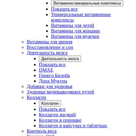
Витаминно-минеральные комплексы
Показать все
Универсальные витаминные
комплексы
Витамины для детей
Витамины для женщин
Витамины для мужчин
Витамины для зрения
Восстановление и сон
Деятельность мозга
Деятельность мозга
Показать все
DMAE
Гинкго Билоба
Допа Мукуна
Добавки для здоровья
Здоровье мочевыводящих путей
Коллаген
Коллаген
Показать все
Коллаген жидкий
Коллаген в порошке
Коллаген в капсулах и таблетках
Контроль веса