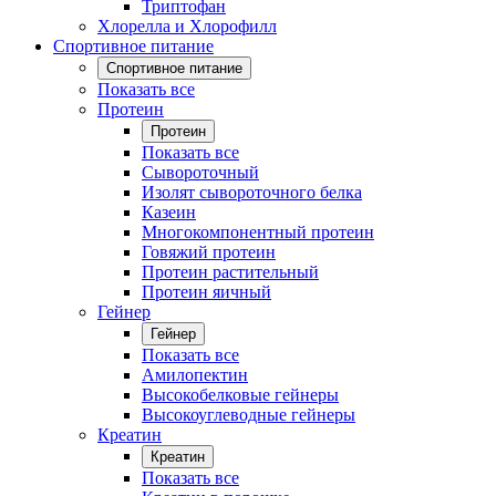
Триптофан
Хлорелла и Хлорофилл
Спортивное питание
Спортивное питание
Показать все
Протеин
Протеин
Показать все
Сывороточный
Изолят сывороточного белка
Казеин
Многокомпонентный протеин
Говяжий протеин
Протеин растительный
Протеин яичный
Гейнер
Гейнер
Показать все
Амилопектин
Высокобелковые гейнеры
Высокоуглеводные гейнеры
Креатин
Креатин
Показать все