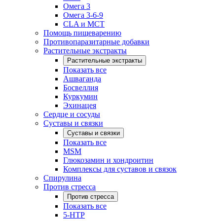
Омега 3
Омега 3-6-9
CLA и MCT
Помощь пищеварению
Противопаразитарные добавки
Растительные экстракты
Растительные экстракты
Показать все
Ашваганда
Босвеллия
Куркумин
Эхинацея
Сердце и сосуды
Суставы и связки
Суставы и связки
Показать все
MSM
Глюкозамин и хондроитин
Комплексы для суставов и связок
Спирулина
Против стресса
Против стресса
Показать все
5-HTP