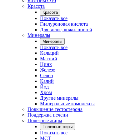
Коэнзим Q10
Красота
Красота
Показать все
Гиалуроновая кислота
Для волос, кожи, ногтей
Минералы
Минералы
Показать все
Кальций
Магний
Цинк
Железо
Селен
Калий
Йод
Хром
Другие минералы
Минеральные комплексы
Повышение тестостерона
Поддержка печени
Полезные жиры
Полезные жиры
Показать все
MCT