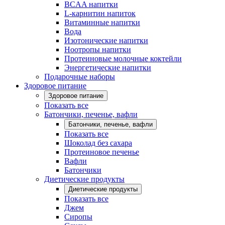
BCAA напитки
L-карнитин напиток
Витаминные напитки
Вода
Изотонические напитки
Ноотропы напитки
Протеиновые молочные коктейли
Энергетические напитки
Подарочные наборы
Здоровое питание
Здоровое питание
Показать все
Батончики, печенье, вафли
Батончики, печенье, вафли
Показать все
Шоколад без сахара
Протеиновое печенье
Вафли
Батончики
Диетические продукты
Диетические продукты
Показать все
Джем
Сиропы