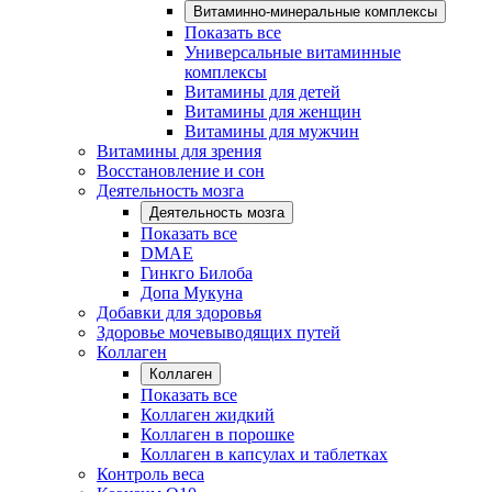
Витаминно-минеральные комплексы
Показать все
Универсальные витаминные
комплексы
Витамины для детей
Витамины для женщин
Витамины для мужчин
Витамины для зрения
Восстановление и сон
Деятельность мозга
Деятельность мозга
Показать все
DMAE
Гинкго Билоба
Допа Мукуна
Добавки для здоровья
Здоровье мочевыводящих путей
Коллаген
Коллаген
Показать все
Коллаген жидкий
Коллаген в порошке
Коллаген в капсулах и таблетках
Контроль веса