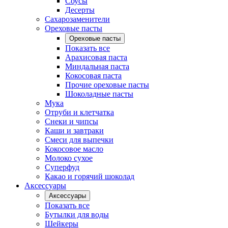
Соусы
Десерты
Сахарозаменители
Ореховые пасты
Ореховые пасты
Показать все
Арахисовая паста
Миндальная паста
Кокосовая паста
Прочие ореховые пасты
Шоколадные пасты
Мука
Отруби и клетчатка
Снеки и чипсы
Каши и завтраки
Смеси для выпечки
Кокосовое масло
Молоко сухое
Суперфуд
Какао и горячий шоколад
Аксессуары
Аксессуары
Показать все
Бутылки для воды
Шейкеры