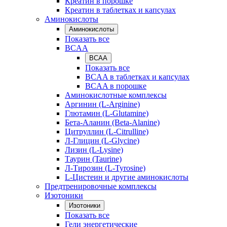
Креатин в порошке
Креатин в таблетках и капсулах
Аминокислоты
Аминокислоты
Показать все
BCAA
BCAA
Показать все
BCAA в таблетках и капсулах
BCAA в порошке
Аминокислотные комплексы
Аргинин (L-Arginine)
Глютамин (L-Glutamine)
Бета-Аланин (Beta-Alanine)
Цитруллин (L-Citrulline)
Л-Глицин (L-Glycine)
Лизин (L-Lysine)
Таурин (Taurine)
Л-Тирозин (L-Tyrosine)
L-Цистеин и другие аминокислоты
Предтренировочные комплексы
Изотоники
Изотоники
Показать все
Гели энергетические