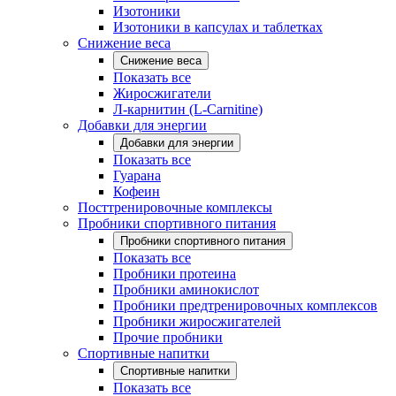
Изотоники
Изотоники в капсулах и таблетках
Снижение веса
Снижение веса
Показать все
Жиросжигатели
Л-карнитин (L-Carnitine)
Добавки для энергии
Добавки для энергии
Показать все
Гуарана
Кофеин
Посттренировочные комплексы
Пробники спортивного питания
Пробники спортивного питания
Показать все
Пробники протеина
Пробники аминокислот
Пробники предтренировочных комплексов
Пробники жиросжигателей
Прочие пробники
Спортивные напитки
Спортивные напитки
Показать все