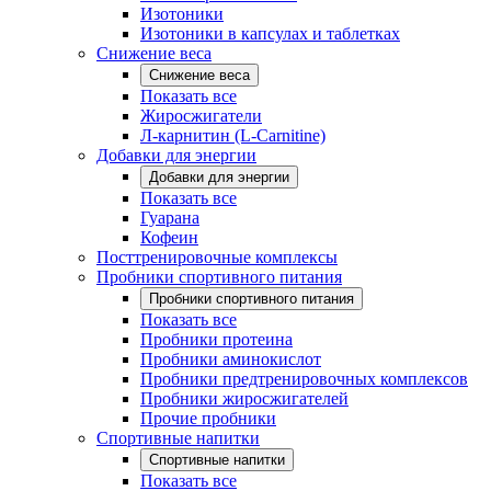
Изотоники
Изотоники в капсулах и таблетках
Снижение веса
Снижение веса
Показать все
Жиросжигатели
Л-карнитин (L-Carnitine)
Добавки для энергии
Добавки для энергии
Показать все
Гуарана
Кофеин
Посттренировочные комплексы
Пробники спортивного питания
Пробники спортивного питания
Показать все
Пробники протеина
Пробники аминокислот
Пробники предтренировочных комплексов
Пробники жиросжигателей
Прочие пробники
Спортивные напитки
Спортивные напитки
Показать все