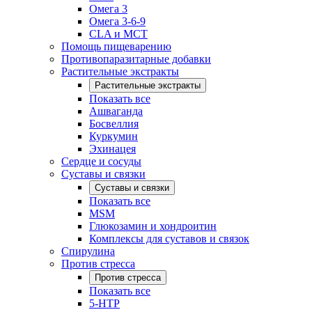
Омега 3
Омега 3-6-9
CLA и MCT
Помощь пищеварению
Противопаразитарные добавки
Растительные экстракты
Растительные экстракты
Показать все
Ашваганда
Босвеллия
Куркумин
Эхинацея
Сердце и сосуды
Суставы и связки
Суставы и связки
Показать все
MSM
Глюкозамин и хондроитин
Комплексы для суставов и связок
Спирулина
Против стресса
Против стресса
Показать все
5-HTP