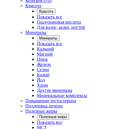
Коэнзим Q10
Красота
Красота
Показать все
Гиалуроновая кислота
Для волос, кожи, ногтей
Минералы
Минералы
Показать все
Кальций
Магний
Цинк
Железо
Селен
Калий
Йод
Хром
Другие минералы
Минеральные комплексы
Повышение тестостерона
Поддержка печени
Полезные жиры
Полезные жиры
Показать все
MCT