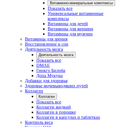
Витаминно-минеральные комплексы
Показать все
Универсальные витаминные
комплексы
Витамины для детей
Витамины для женщин
Витамины для мужчин
Витамины для зрения
Восстановление и сон
Деятельность мозга
Деятельность мозга
Показать все
DMAE
Гинкго Билоба
Допа Мукуна
Добавки для здоровья
Здоровье мочевыводящих путей
Коллаген
Коллаген
Показать все
Коллаген жидкий
Коллаген в порошке
Коллаген в капсулах и таблетках
Контроль веса