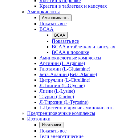
Креатин в порошке
Креатин в таблетках и капсулах
Аминокислоты
Аминокислоты
Показать все
BCAA
BCAA
Показать все
BCAA в таблетках и капсулах
BCAA в порошке
Аминокислотные комплексы
Аргинин (L-Arginine)
Глютамин (L-Glutamine)
Бета-Аланин (Beta-Alanine)
Цитруллин (L-Citrulline)
Л-Глицин (L-Glycine)
Лизин (L-Lysine)
Таурин (Taurine)
Л-Тирозин (L-Tyrosine)
L-Цистеин и другие аминокислоты
Предтренировочные комплексы
Изотоники
Изотоники
Показать все
Гели энергетические