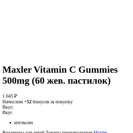
Maxler Vitamin C Gummies
500mg (60 жев. пастилок)
1 045 ₽
Начислим +
52
бонусов за покупку
Вкус:
Вкус
апельсин
Витамины для детей
Товары производителя
Maxler