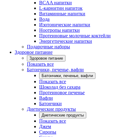
BCAA напитки
L-карнитин напиток
Витаминные напитки
Вода
Изотонические напитки
Ноотропы напитки
Протеиновые молочные коктейли
Энергетические напитки
Подарочные наборы
Здоровое питание
Здоровое питание
Показать все
Батончики, печенье, вафли
Батончики, печенье, вафли
Показать все
Шоколад без сахара
Протеиновое печенье
Вафли
Батончики
Диетические продукты
Диетические продукты
Показать все
Джем
Сиропы