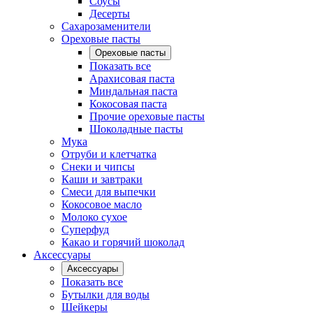
Соусы
Десерты
Сахарозаменители
Ореховые пасты
Ореховые пасты
Показать все
Арахисовая паста
Миндальная паста
Кокосовая паста
Прочие ореховые пасты
Шоколадные пасты
Мука
Отруби и клетчатка
Снеки и чипсы
Каши и завтраки
Смеси для выпечки
Кокосовое масло
Молоко сухое
Суперфуд
Какао и горячий шоколад
Аксессуары
Аксессуары
Показать все
Бутылки для воды
Шейкеры