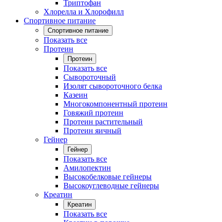
Триптофан
Хлорелла и Хлорофилл
Спортивное питание
Спортивное питание
Показать все
Протеин
Протеин
Показать все
Сывороточный
Изолят сывороточного белка
Казеин
Многокомпонентный протеин
Говяжий протеин
Протеин растительный
Протеин яичный
Гейнер
Гейнер
Показать все
Амилопектин
Высокобелковые гейнеры
Высокоуглеводные гейнеры
Креатин
Креатин
Показать все